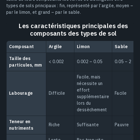
types de sols principaux : fin, représenté par l’argile, moyen –
par le limon, et grand – par le sable.
Les caractéristiques principales des
composants des types de sol
Сomposant
Argile
Limon
Sable
Taille des
< 0.002
0.002 – 0.05
0.05 – 2
particules, mm
Facile, mais
nécessite un
effort
Labourage
Difficile
Facile
supplémentaire
lors du
dessèchement
Teneur en
Riche
Suffisante
Pauvre
nutriments
Lente,
Pas trop vite,