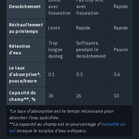
Dessèchement
avec
avec
Rapide
fissuration
fissuration
Réchauffement
Lente
Rapide
Rapide
au printemps
Trop
Suffisante,
Rétention
longue
pendant le
Pauvre
d’eau
duréeg
dessèchement
Le taux
d’absorption*,
0.1
0.3
0.6
pouce/heure
Capacité du
36
26
10
champ**, %
*Le taux d’absorption est le temps nécessaire pour
absorber l’eau spécifiée.
**La capacité au champ est le pourcentage d’
humidité du
sol
lorsque le surplus d’eau a disparu.