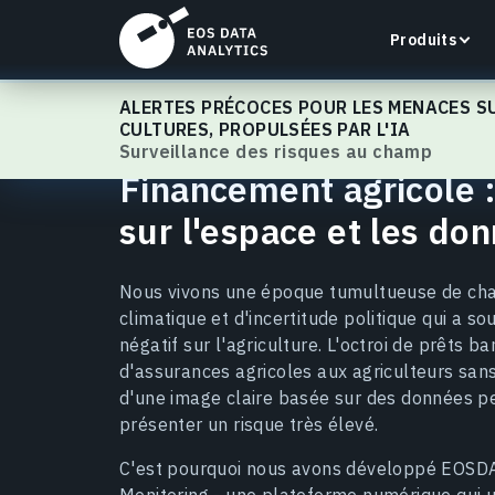
Produits
ALERTES PRÉCOCES POUR LES MENACES S
EOSDA Crop Monitoring
CULTURES, PROPULSÉES PAR L'IA
Surveillance des risques au champ
Financement agricole 
sur l'espace et les do
LandViewer
Recherchez, visualisez et analysez des images
satellite directement dans votre navigateur.
Nous vivons une époque tumultueuse de c
climatique et d'incertitude politique qui a s
En savoir plus
négatif sur l'agriculture. L'octroi de prêts ba
d'assurances agricoles aux agriculteurs san
d'une image claire basée sur des données p
présenter un risque très élevé.
C'est pourquoi nous avons développé EOSD