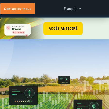
Contactez-nous
Français
English
ACCÈS ANTICIPÉ
Español
Português
Français
EOS RayVision
Українська
btenez des rapports analytiques personnalisés
Русский
vec des visualisations avancées pour tout secteur.
n savoir plus