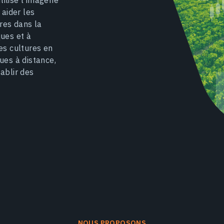
ilise l'imagerie
 aider les
ères dans la
ques et à
es cultures en
ues à distance,
ablir des
NOUS PROPOSONS