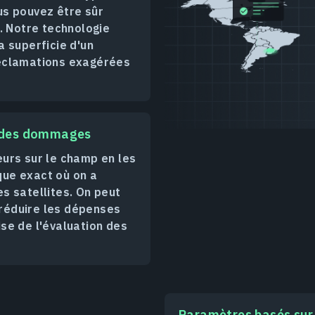
us pouvez être sûr
u. Notre technologie
a superficie d'un
réclamations exagérées
n des dommages
urs sur le champ en les
ue exact où on a
s satellites. On peut
réduire les dépenses
se de l'évaluation des
Paramètres basés sur 