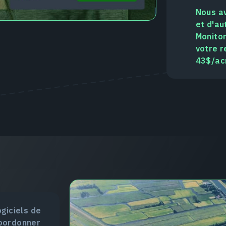
Nous av
et d'au
Monitor
votre r
43$/acr
ogiciels de
coordonner