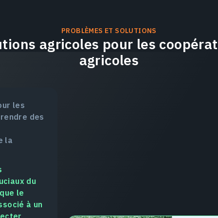
PROBLÈMES ET SOLUTIONS
utions agricoles pour les coopérat
agricoles
ur les
prendre des
 la
s
uciaux du
que le
associé à un
fecter