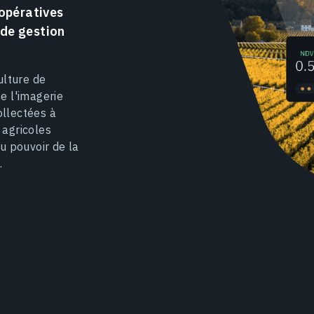
oopératives
 de gestion
ulture de
se l'imagerie
ollectées à
 agricoles
u pouvoir de la
.