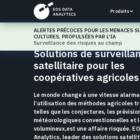
Produits
ALERTES PRÉCOCES POUR LES MENACES S
EOSDA Crop Monitoring
CULTURES, PROPULSÉES PAR L'IA
Surveillance des risques au champ
Solutions de surveilla
satellitaire pour les
LandViewer
coopératives agricoles
Recherchez, visualisez et analysez des images
satellite directement dans votre navigateur.
Le monde change à une vitesse alarma
En savoir plus
l’utilisation des méthodes agricoles tr
telles que les conjectures, les prévisio
météorologiques conventionnelles et l
volumineux,est une affaire risquée. E
Analytics, leader des solutions satelli