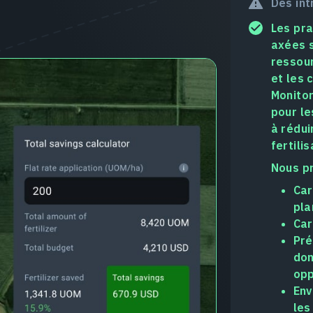
Des int
Les pra
axées s
ressour
et les 
Monitor
pour le
à rédui
fertili
Nous p
Car
pla
Car
Pré
don
opp
Env
les