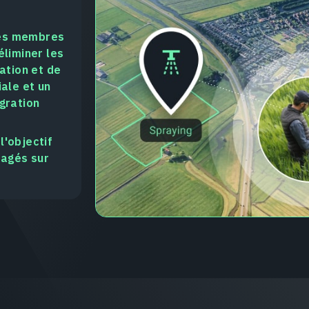
 les membres
éliminer les
tion et de
iale et un
gration
l'objectif
tagés sur