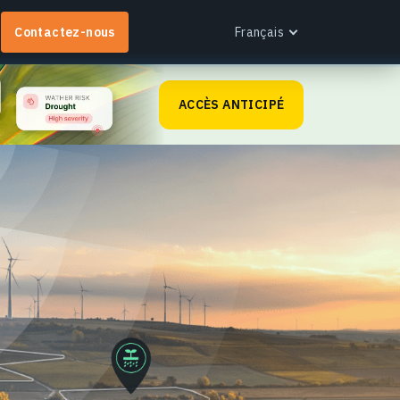
Contactez-nous
Français
English
ACCÈS ANTICIPÉ
Español
Português
Français
EOS RayVision
Українська
btenez des rapports analytiques personnalisés
Русский
vec des visualisations avancées pour tout secteur.
n savoir plus