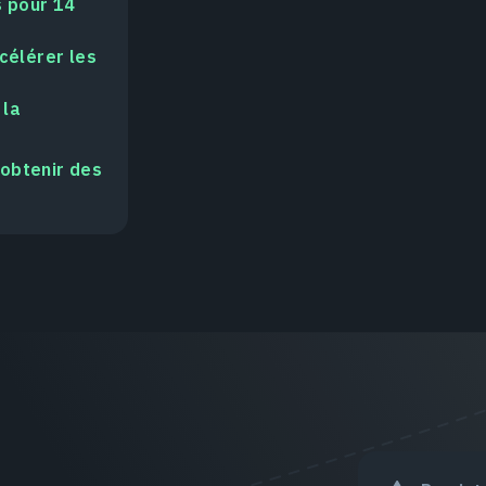
s pour 14
célérer les
 la
obtenir des