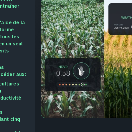
ntraîner
'aide de la
eforme
tous les
en un seul
ents
es
ccéder aux:
cultures
n
ductivité
ns
ant cinq