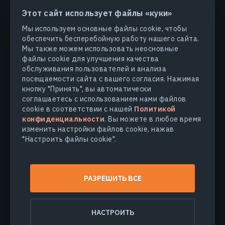
Этот сайт использует файлы «куки»
ПРОДУКТЫ И РЕШЕНИЯ
Мы используем основные файлы cookie, чтобы
обеспечить бесперебойную работу нашего сайта.
ОТРАСЛИ
Мы также можем использовать неосновные
файлы cookie для улучшения качества
обслуживания пользователей и анализа
КОМПАНИЯ
посещаемости сайта с вашего согласия. Нажимая
кнопку "Принять", вы автоматически
соглашаетесь с использованием нами файлов
УЗНАТЬ БОЛЬШЕ
cookie в соответствии с нашей
Политикой
конфиденциальности
. Вы можете в любое время
изменить настройки файлов cookie, нажав
"Настроить файлы cookie".
© 2026
EOS Data Analytics,Inc.
Все права защищены.
Условия использования
РАЗРЕШИТЬ ВСЕ
Политика конфиденциальности
Не продавайте мои персональные данные
НАСТРОИТЬ
Безопасность данных