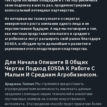
гектаров посевных площадей и с тех пор увеличила
свою подписку в шесть раз, продемонстрировав
колоссальный потенциал партнерства.
Из интервью вы также узнаете о секретах
невероятного роста компании одного лица и ее
перспективном будущем. А еще мы поговорим о том,
как местные представители малого и среднего
агробизнеса могут расширить свой рынок благодаря
EOSDA, и обсудим пути дальнейшего развития и
укрепления этого плодотворного партнерства.
Для Начала Опишите В Общих
Чертах Подход EOSDA К Работе С
Малым И Средним Агробизнесом.
Бриджеш Топпил
: Мы стремимся предоставить
агропредприятиям возможность извлекать ценные
сведения с помощью наших технологий и аналитики
спутниковых снимков на основе искусственного
интеллекта. Эти сведения способствуют принятию более