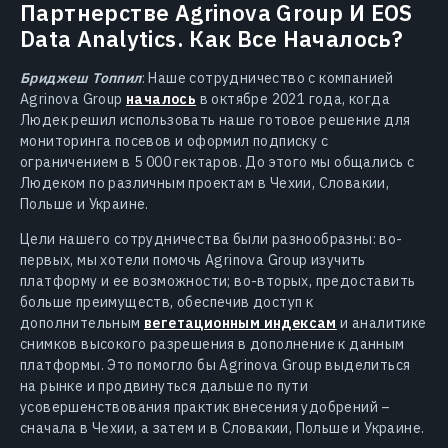
Партнерстве Agrinova Group И EOS
Data Analytics. Как Все Началось?
Бриджеш Топпил
: Наше сотрудничество с компанией
Agrinova Group
началось
в октябре 2021 года, когда
Людек решил использовать наше готовое решение для
мониторинга посевов и оформил подписку с
ограничением в 5 000 гектаров. До этого мы общались с
Людеком по различным проектам в Чехии, Словакии,
Польше и Украине.
Цели нашего сотрудничества были разнообразны: во-
первых, мы хотели помочь Agrinova Group изучить
платформу и ее возможности; во-вторых, предоставить
больше преимуществ, обеспечив доступ к
дополнительным
вегетационным индексам
и аналитике
снимков высокого разрешения в дополнение к данным
платформы. Это помогло бы Agrinova Group выделиться
на рынке и продвинуться дальше по пути
усовершенствования практик внесения удобрений –
сначала в Чехии, а затем и в Словакии, Польше и Украине.