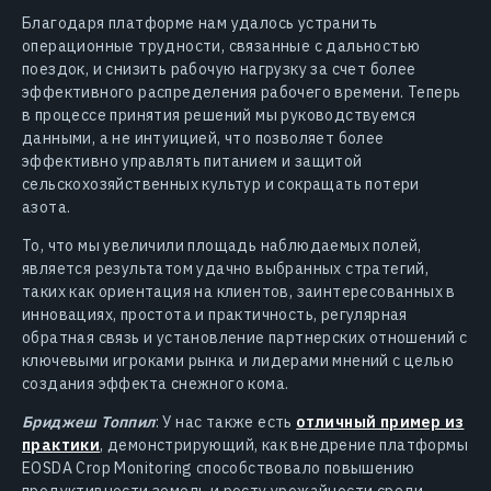
Благодаря платформе нам удалось устранить
операционные трудности, связанные с дальностью
поездок, и снизить рабочую нагрузку за счет более
эффективного распределения рабочего времени. Теперь
в процессе принятия решений мы руководствуемся
данными, а не интуицией, что позволяет более
эффективно управлять питанием и защитой
сельскохозяйственных культур и сокращать потери
азота.
То, что мы увеличили площадь наблюдаемых полей,
является результатом удачно выбранных стратегий,
таких как ориентация на клиентов, заинтересованных в
инновациях, простота и практичность, регулярная
обратная связь и установление партнерских отношений с
ключевыми игроками рынка и лидерами мнений с целью
создания эффекта снежного кома.
Бриджеш Топпил
: У нас также есть
отличный пример из
практики
, демонстрирующий, как внедрение платформы
EOSDA Crop Monitoring способствовало повышению
продуктивности земель и росту урожайности среди