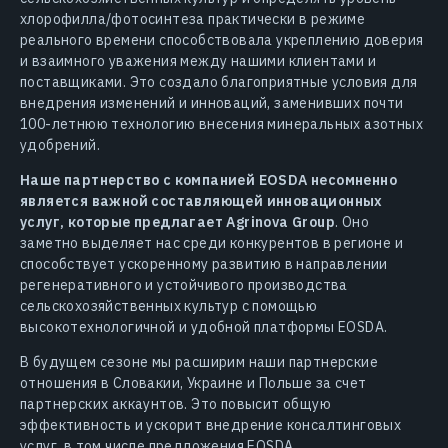
хлорофилла/фотосинтеза практически в режиме
реального времени способствовала укреплению доверия
и взаимного уважения между нашими клиентами и
поставщиками. Это создало благоприятные условия для
внедрения изменений и инноваций, заменивших почти
100-летнюю технологию внесения минеральных азотных
удобрений.
Наше партнерство с компанией EOSDA несомненно
является важной составляющей инновационных
услуг, которые предлагает Agrinova Group
. Оно
заметно выделяет нас среди конкурентов в регионе и
способствует ускоренному развитию в направлении
регенеративного и устойчивого производства
сельскохозяйственных культур с помощью
высокотехнологичной и удобной платформы EOSDA.
В будущем сезоне мы расширим наши партнерские
отношения в Словакии, Украине и Польше за счет
партнерских аккаунтов. Это повысит общую
эффективность и ускорит внедрение консалтинговых
услуг, в том числе предложения EOSDA.