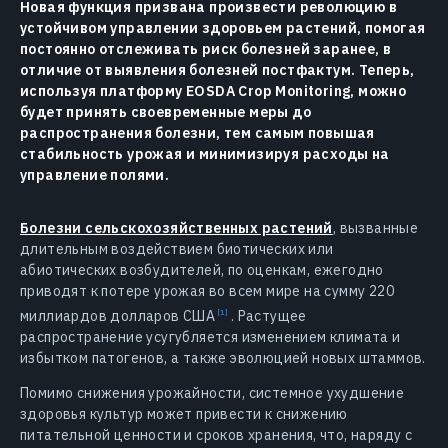
Новая функция призвана произвести революцию в
устойчивом управлении здоровьем растений, помогая
постоянно отслеживать риск болезней заранее, в
отличие от выявления болезней постфактум. Теперь,
используя платформу EOSDA Crop Monitoring, можно
будет принять своевременные меры до
распространения болезни, тем самым повышая
стабильность урожая и минимизируя расходы на
управление полями.
Болезни сельскохозяйственных растений
, вызванные
длительным воздействием биотических или
абиотических возбудителей, по оценкам, ежегодно
приводят к потере урожая во всем мире на сумму 220
миллиардов долларов
США
.
Растущее
распространение усугубляется изменением климата и
избытком патогенов, а также эволюцией новых штаммов.
Помимо снижения урожайности, системное ухудшение
здоровья культур может привести к снижению
питательной ценности и сроков хранения, что, наряду с