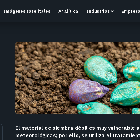
Imágenes satelitales
Analítica
Industrias
Empres
Crop Monitoring
Supervisa la salud de los cultivos y las condiciones
O
del campo con una plataforma inteligente de
v
agricultura de precisión.
Más información
M
El material de siembra débil es muy vulnerable a
meteorológicas; por ello, se utiliza el tratamien