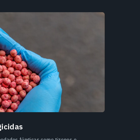
icidas
medades fúngicas como tizones o