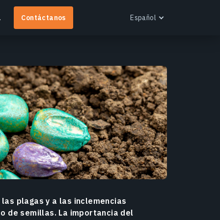
a
Contáctanos
Español
English
Español
Português
Українська
EOS RayVision
Русский
btén informes analíticos personalizados con
isualización avanzada para cualquier industria.
ás información
 las plagas y a las inclemencias
to de semillas. La importancia del