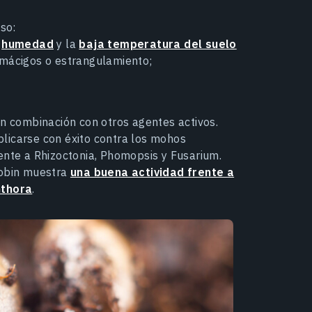
oso:
e
humedad
y la
baja temperatura del suelo
mácigos o estrangulamiento;
;
en combinación con otros agentes activos.
licarse con éxito contra los mohos
ente a Rhizoctonia, Phomopsis y Fusarium.
robin muestra
una buena actividad frente a
hthora
.