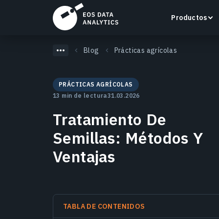
Productos
Blog
Prácticas agrícolas
PRÁCTICAS AGRÍCOLAS
13 min de lectura
31.03.2026
LandViewer
Tratamiento De
Busca, visualiza y analiza imágenes satelitales
directamente en tu navegador.
Semillas: Métodos Y
Ventajas
Más información
TABLA DE CONTENIDOS