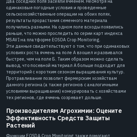
Два соседних поля засеяли ячменем. Несмотря на
одинаковые погодные условия и проведенные
сельскохозяйственные операции на обоих полях,
результаты прорастания семенного материала
получились разными. На одном поле всходы появились
раньше, что можно проследить по серии карт индекса
MSAVI на платформе EOSDA Crop Monitoring.
Эти данные свидетельствуют о том, что при одинаковых
условиях роста ячмень на поле А взошел и развивался
быстрее, чем на поле Б. Таким образом можно сделать
вывод, что посевной материал А больше подходит для
территорий с коротким сезоном выращивания культур.
Протравливание позволит фермерским хозяйствам
данного региона (а также регионов с аналогичными
условиями выращивания) конкурировать с хозяйствами
тех регионов, где ячмень созревает дольше.
Производителям Агрохимии: Оцените
Эффективность Средств Защиты
Растений
Функции EOSDA Crop Monitoring также помогают