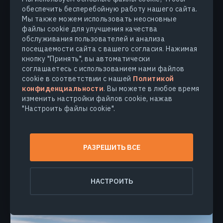
обеспечить бесперебойную работу нашего сайта.
Мы также можем использовать неосновные
файлы cookie для улучшения качества
обслуживания пользователей и анализа
посещаемости сайта с вашего согласия. Нажимая
кнопку "Принять", вы автоматически
СЕЛЬСКОХОЗЯЙСТВЕННЫЕ ПРАКТИКИ
соглашаетесь с использованием нами файлов
cookie в соответствии с нашей
Политикой
Переменные Нормы Посева:
конфиденциальности
. Вы можете в любое время
Преимущества И Особенности
изменить настройки файлов cookie, нажав
Технологии
"Настроить файлы cookie".
Карты для переменных норм посева EOSDA Crop
Monitoring позволяют повысить эффективность
точного земледелия. Узнайте о преимуществах
РАЗРЕШИТЬ ВСЕ
использования вегетационных индексов для
дифференцированного посева.
КАРОЛИНА КОВАЛЬ
18.01.2024
НАСТРОИТЬ