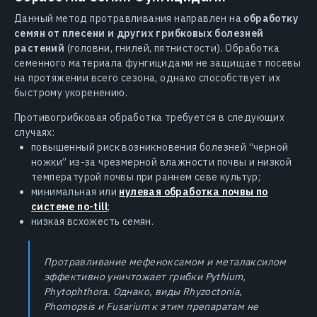
Данный метод протравливания направлен на
обработку
семян от плесени и других грибковых болезней
растений
(головни, гнилей, пятнистости). Обработка
семенного материала фунгицидами не защищает посевы
на протяжении всего сезона, однако способствует их
быстрому укоренению.
Противогрибковая обработка требуется в следующих
случаях:
повышенный риск возникновения болезней “черной
ножки” из-за чрезмерной влажности почвы и низкой
температурой почвы при раннем севе культур;
минимальная или
нулевая обработка почвы по
системе no-till
;
низкая всхожесть семян.
Протравливание мефеноксамом и металаксилом
эффективно уничтожает грибки Pythium,
Phytophthora. Однако, виды Rhyzoctonia,
Phomopsis и Fusarium к этим препаратам не