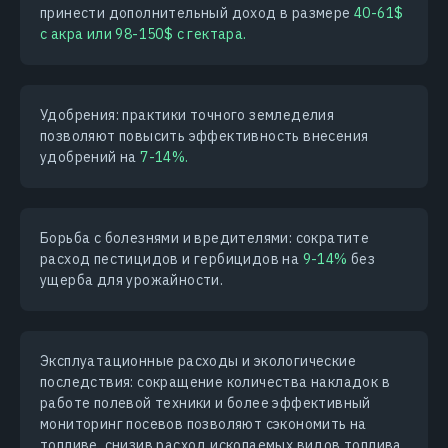
принести дополнительный доход в размере
40-61$
с акра или 98-150$ с гектара.
Удобрения: практики точного земледелия
позволяют повысить эффективность внесения
удобрений на
7-14%.
Борьба с болезнями и вредителями: сократите
расход пестицидов и гербицидов на
9-14%
без
ущерба для урожайности.
Эксплуатационные расходы и экологические
последствия: сокращение количества накладок в
работе полевой техники и более эффективный
мониторинг посевов позволяют сэкономить на
топливе, снизив расход ископаемых видов топлива