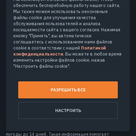
может быть дефицит питательных веществ. Так,
обеспечить бесперебойную работу нашего сайта.
зеленые зоны требуют минимального внесения
Мы также можем использовать неосновные
удобрений, в то время как на красных зонах количество
файлы cookie для улучшения качества
удобрений должно быть максимальным. Более того,
обслуживания пользователей и анализа
посещаемости сайта с вашего согласия. Нажимая
карты вегетации и карты продуктивности упрощают
кнопку "Принять", вы автоматически
расчеты внесения удобрений, в зависимости от
соглашаетесь с использованием нами файлов
потребностей культур на соответствующих участках.
cookie в соответствии с нашей
Политикой
Агрономы вводят объемы удобрений для фертигации в
конфиденциальности
. Вы можете в любое время
соответствии с потребностями каждой зоны и получают
изменить настройки файлов cookie, нажав
автоматически подсчитанное количество для всего поля.
"Настроить файлы cookie".
Правильное распределение и внесение удобрений для
фертигации значительно зависит от погодных условий
(температуры воздуха, количества осадков, скорости
РАЗРЕШИТЬ ВСЕ
ветра и других факторов). При применении спринклерных
систем ветер может уносить разбрызгиваемую воду в
неправильном направлении, а высокие концентрации
НАСТРОИТЬ
удобрений отрицательно сказываться на состоянии
культур (например, вызвать ожоги листьев или плодов).
EOSDA Crop Monitoring предоставляет точные прогнозы
погоды до 14 дней. Такая информация помогает