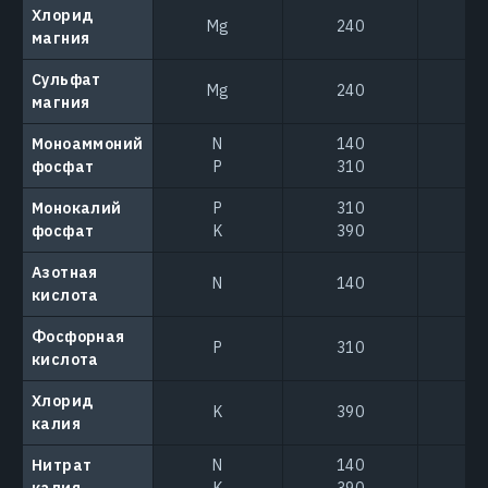
Хлорид
Mg
240
магния
Сульфат
Mg
240
магния
Моноаммоний
N
140
фосфат
P
310
Монокалий
P
310
фосфат
K
390
Азотная
N
140
кислота
Фосфорная
P
310
кислота
Хлорид
K
390
калия
Нитрат
N
140
калия
K
390