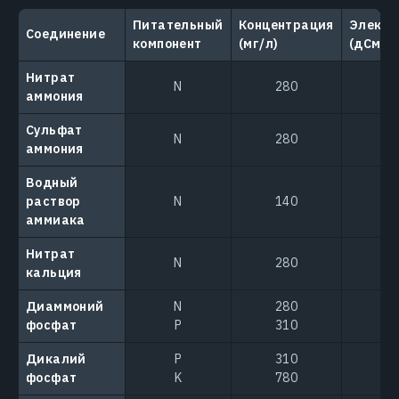
Питательный
Концентрация
Электр
Соединение
компонент
(мг/л)
(дСм/м
Нитрат
N
280
аммония
Сульфат
N
280
аммония
Водный
раствор
N
140
аммиака
Нитрат
N
280
кальция
Диаммоний
N
280
фосфат
P
310
Дикалий
P
310
фосфат
K
780