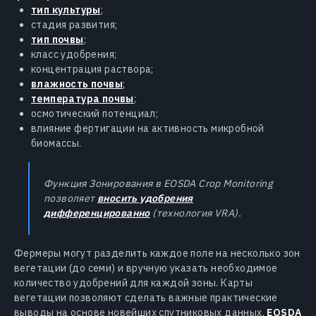
тип культуры
;
стадия развития;
тип почвы
;
класс удобрения;
концентрация раствора;
влажность почвы
;
температура почвы
;
осмотический потенциал;
влияние фертигации на активность микробной
биомассы.
Функция Зонирования в EOSDA Crop Monitoring
позволяет
вносить удобрения
дифференцированно
(технология VRA).
Фермеры могут разделить каждое поле на несколько зон
вегетации (до семи) и вручную указать необходимое
количество удобрений для каждой зоны. Карты
вегетации позволяют сделать важные практические
выводы на основе новейших спутниковых данных.
EOSDA