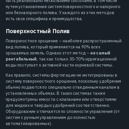
быть реализовано несколькими способами, в том числе
путем установления систем поверхностного и напорного
или безнапорного полива. У каждого из этих методов
есть своя специфика и преимущества.
Поверхностный Полив
Поверхностное орошение – наиболее распространенный
вид полива, который применяется на 90% всех
орошаемых земель. Однако этот метод –
не самый
рентабельный
, так как только 30-70% ирригационной
воды поступает к активной части корневой системы.
Как правило, системы фертигации не интегрированы в
систему поверхностного орошения, поскольку удобрения
обычно подаются по специально отведенным каналам в
установленных объемах. В таких системах также
предусмотрены емкости с клапанами или отверстиями
для жидких и твердых удобрений соответственно.
Оборудование отличается по сложности управления (от
систем с ручным управлением до полностью
автоматизированных).