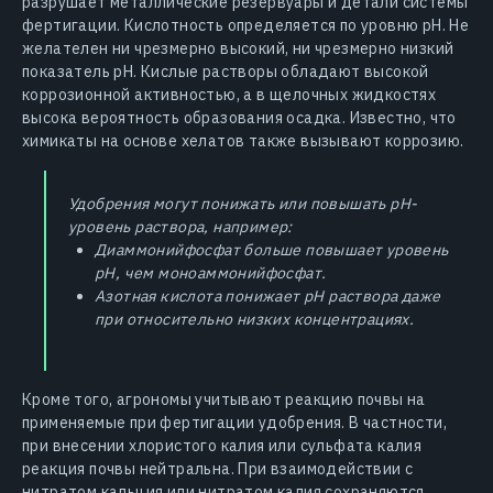
разрушает металлические резервуары и детали системы
фертигации. Кислотность определяется по уровню pH. Не
желателен ни чрезмерно высокий, ни чрезмерно низкий
показатель pH. Кислые растворы обладают высокой
коррозионной активностью, а в щелочных жидкостях
высока вероятность образования осадка. Известно, что
химикаты на основе хелатов также вызывают коррозию.
Удобрения могут понижать или повышать рН-
уровень раствора, например:
Диаммонийфосфат больше повышает уровень
pH, чем моноаммонийфосфат.
Азотная кислота понижает рН раствора даже
при относительно низких концентрациях.
Кроме того, агрономы учитывают реакцию почвы на
применяемые при фертигации удобрения. В частности,
при внесении хлористого калия или сульфата калия
реакция почвы нейтральна. При взаимодействии с
нитратом кальция или нитратом калия сохраняются