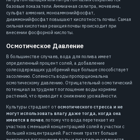
базовые показатели. Аммиачная селитра, мочевина,
сульфат аммония, моноаммонийфосфат,
диаммонийфосфат повышают кислотность почвы. Самая
сильная кислотная реакция почвы происходит при
внесении фосфорной кислоты.
Осмотическое Давление
В большинстве случаев, вода для полива имеет
определенный процент солей, а добавление
солесодержащих удобрений еще больше способствует
засолению. Соленость воды пропорциональна
осмотическому давлению. Отрицательный осмотический
потенциал затрудняет поглощение воды корнями
растений, что приводит к снижению урожайности.
Культуры страдают от
осмотического стресса и не
могут использовать влагу даже тогда, когда она
имеется в почве
, потому что вода перетекает из
участков с меньшей концентрацией солей в участки с
большей концентрацией. Растения тратят больше
энергии на поглощение воды и питательных веществ,