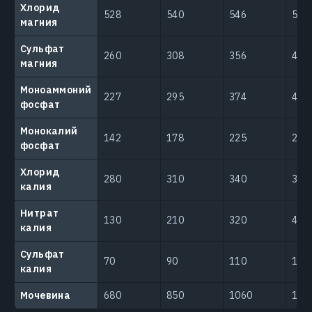
Хлорид
528
540
546
568
магния
Сульфат
260
308
356
405
магния
Моноаммоний
227
295
374
464
фосфат
Монокалий
142
178
225
274
фосфат
Хлорид
280
310
340
370
калия
Нитрат
130
210
320
460
калия
Сульфат
70
90
110
130
калия
Мочевина
680
850
1060
133