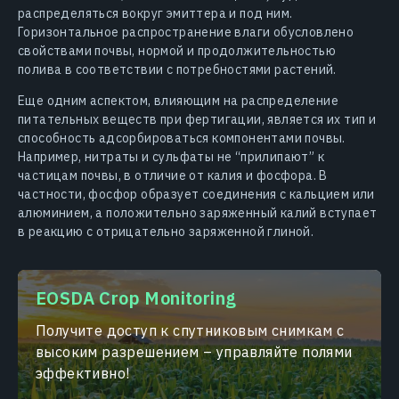
распределяться вокруг эмиттера и под ним.
Горизонтальное распространение влаги обусловлено
свойствами почвы, нормой и продолжительностью
полива в соответствии с потребностями растений.
Еще одним аспектом, влияющим на распределение
питательных веществ при фертигации, является их тип и
способность адсорбироваться компонентами почвы.
Например, нитраты и сульфаты не “прилипают” к
частицам почвы, в отличие от калия и фосфора. В
частности, фосфор образует соединения с кальцием или
алюминием, а положительно заряженный калий вступает
в реакцию с отрицательно заряженной глиной.
EOSDA Crop Monitoring
Получите доступ к спутниковым снимкам с
высоким разрешением – управляйте полями
эффективно!