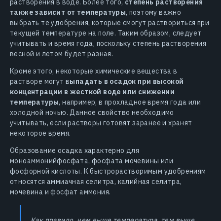
растворения в воде. Более того,
степень растворения
также зависит от температуры
, поэтому важно
выбрать те удобрения, которые смогут раствориться при
текущей температуре на поле. Таким образом, следует
учитывать и время года, поскольку степень растворения
весной и летом будет разная.
Кроме этого, некоторые химические вещества в
растворе могут в
ыпадать в осадок при высокой
концентрации в жесткой воде или снижении
температуры
, например, в прохладное время года или
холодной ночью. Данное свойство необходимо
учитывать, если растворы готовят заранее и хранят
некоторое время.
Образование осадка характерно для
моноаммонийфосфата, фосфата мочевины или
фосфорной кислоты. К быстрорастворимым удобрениям
относятся аммиачная селитра, калийная селитра,
мочевина и фосфат аммония.
Как правило, чем выше температура, тем выше