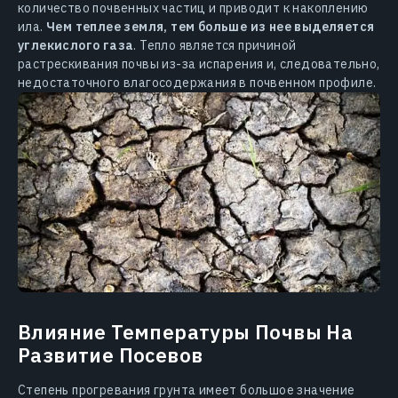
количество почвенных частиц и приводит к накоплению
ила.
Чем теплее земля, тем больше из нее выделяется
углекислого газа
. Тепло является причиной
растрескивания почвы из-за испарения и, следовательно,
недостаточного влагосодержания в почвенном профиле.
Влияние Температуры Почвы На
Развитие Посевов
Степень прогревания грунта имеет большое значение