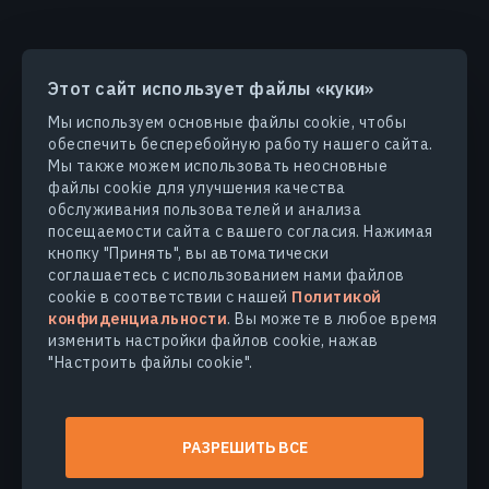
Этот сайт использует файлы «куки»
ПРОДУКТЫ И РЕШЕНИЯ
Мы используем основные файлы cookie, чтобы
обеспечить бесперебойную работу нашего сайта.
ОТРАСЛИ
Мы также можем использовать неосновные
файлы cookie для улучшения качества
обслуживания пользователей и анализа
КОМПАНИЯ
посещаемости сайта с вашего согласия. Нажимая
кнопку "Принять", вы автоматически
соглашаетесь с использованием нами файлов
УЗНАТЬ БОЛЬШЕ
cookie в соответствии с нашей
Политикой
конфиденциальности
. Вы можете в любое время
изменить настройки файлов cookie, нажав
"Настроить файлы cookie".
© 2026
EOS Data Analytics,Inc.
Все права защищены.
Условия использования
РАЗРЕШИТЬ ВСЕ
Политика конфиденциальности