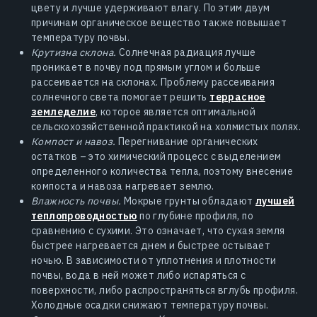
цвету и лучше удерживают влагу. По этим двум
причинам органическое вещество также повышает
температуру почвы.
Крутизна склона.
Солнечная радиация лучше
проникает в почву под прямым углом и больше
рассеивается на склонах. Проблему рассеивания
солнечного света помогает решить
террасное
земледелие
, которое является оптимальной
сельскохозяйственной практикой на холмистых полях.
Компост и навоз.
Перегнивание органических
остатков – это химический процесс с выделением
определенного количества тепла, поэтому внесение
компоста и навоза нагревает землю.
Влажность почвы.
Мокрые грунты обладают
лучшей
теплопроводностью
по глубине профиля, по
сравнению с сухими. Это означает, что сухая земля
быстрее нагревается днем и быстрее остывает
ночью. В зависимости от уплотнения и плотности
почвы, вода в ней может либо испаряться с
поверхности, либо распространяться вглубь профиля.
Холодные осадки снижают температуру почвы.