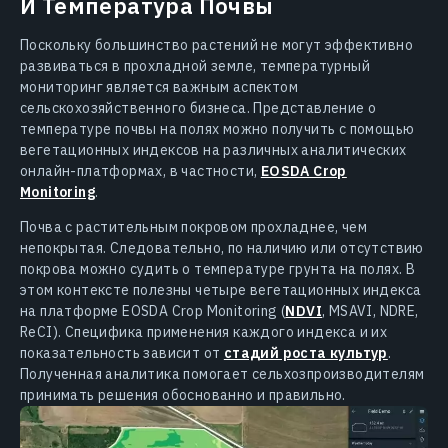
И Температура Почвы
Поскольку большинство растений не могут эффективно
развиваться в прохладной земле, температурный
мониторинг является важным аспектом
сельскохозяйственного бизнеса. Представление о
температуре почвы на полях можно получить с помощью
вегетационных индексов на различных аналитических
онлайн-платформах, в частности,
EOSDA Crop
Monitoring
.
Почва с растительным покровом прохладнее, чем
непокрытая. Следовательно, по наличию или отсутствию
покрова можно судить о температуре грунта на полях. В
этом контексте полезны четыре вегетационных индекса
на платформе EOSDA Crop Monitoring (
NDVI
, MSAVI, NDRE,
ReCI). Специфика применения каждого индекса и их
показательность зависит от
стадий роста культур
.
Полученная аналитика помогает сельхозпроизводителям
принимать решения обоснованно и правильно.