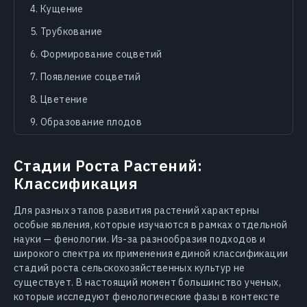
Кущение
Трубкование
Формирование соцветий
Появление соцветий
Цветение
Образование плодов
Созревание плодов
Стадии Роста Растений:
Отмирание
Классификация
EOSDA Crop Monitoring и стадии роста растений
Для разных этапов развития растений характерны
особые явления, которые изучаются в рамках отдельной
науки — фенологии. Из-за разнообразия подходов и
широкого спектра их применения единой классификации
стадий роста сельскохозяйственных культур не
существует. В настоящий момент большинство ученых,
которые исследуют фенологические фазы в контексте