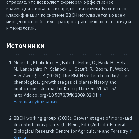
отраслях, что позволяет фермерам эффективнее
взаимодействовать с их представителями. Более того,
классификация по системе BBCH используется во всем
мире, что способствует распространению полезных идей
и технологий.
Источники
Meier, U., Bleiholder, H., Buhr, L., Feller, C., Hack, H., Heß,
M., Lancashire, P., Schnock, U., Stauß, R., Boom, T., Weber,
E. & Zwerger, P. (2009). The BBCH system to coding the
phenological growth stages of plants-history and
publications. Journal für Kulturpflanzen, 61, 41-52.
http://dx.doi.org/10.5073/JfK.2009.02.01.
↑
Научная публикация
BBCH working group. (2001). Growth stages of mono-and
dicotyledonous plants. (U. Meier, Ed.) (2nd ed.). Federal
Biological Research Centre for Agriculture and Forestry.
↑
Книга