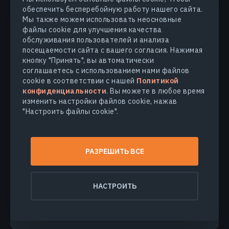
обеспечить бесперебойную работу нашего сайта.
Мы также можем использовать неосновные
файлы cookie для улучшения качества
обслуживания пользователей и анализа
посещаемости сайта с вашего согласия. Нажимая
кнопку "Принять", вы автоматически
соглашаетесь с использованием нами файлов
cookie в соответствии с нашей
Политикой
конфиденциальности
. Вы можете в любое время
изменить настройки файлов cookie, нажав
УПРАВЛЕНИЕ ПОСЕВАМИ
"Настроить файлы cookie".
Фузариоз: Как Предотвратить И
Победить Патоген
РАЗРЕШИТЬ ВСЕ
Споры фузариоза могут сохраняться в почве и
заражать основные культуры, что делает его одним
из самых стойких патогенов в сельском хозяйстве.
Узнайте, как защитить свои посевы от этого
НАСТРОИТЬ
возбудителя.
ВАСИЛИЙ ЧЕРЛИНКА
07.01.2025