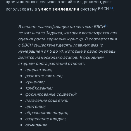
промышленного сельского хозяйства, рекомендуют
использовать в
умном земледелии
систему
BBCH
.
В основе классификации по системе
BBCH
лежит шкала Задокса, которая используется для
оценки роста зерновых культур. В соответствии
с BBCH существует десять главных фаз (с
нумерацией от 0 до 9), которые в свою очередь
делятся на несколько этапов. К основным
стадиям роста растений относят:
прорастание;
развитие листьев;
кущение;
трубкование;
формирование соцветий;
появление соцветий;
цветение;
образование плодов;
созревание плодов;
отмирание.