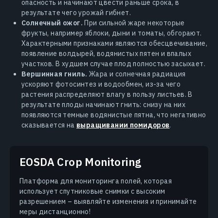
опасность и начинают цвести раньше срока, в
результате чего урожай гибнет.
Солнечный ожог.
При сильной жаре некоторые
фрукты, например яблоки, дыни и томаты, обгорают.
Характерными признаками являются обесцвечивание,
появление волдырей, водянистых пятен и впалых
участков. В худшем случае плод полностью засыхает.
Вершинная гниль.
Жара и солнечная радиация
ускоряют фотосинтез и водообмен, из-за чего
растения распределяют влагу в пользу листьев. В
результате плоды начинают гнить: снизу на них
появляются темные водянистые пятна, что негативно
сказывается на
выращивании помидоров
.
EOSDA Crop Monitoring
Платформа для мониторинга полей, которая
использует спутниковые снимки с высоким
разрешением – выявляйте изменения и принимайте
меры дистанционно!