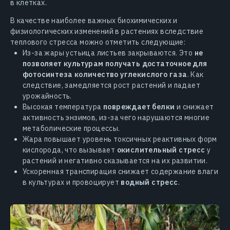
в клетках.
В качестве наиболее важных биохимических и
физиологических изменений в растениях вследствие
теплового стресса можно отметить следующие:
Из-за жары устьица листьев закрываются. Это
не
позволяет культурам получать достаточное для
фотосинтеза количество углекислого газа
. Как
следствие, замедляется рост растений и падает
урожайность.
Высокая температура
повреждает белки
и снижает
активность энзимов, из-за чего нарушаются многие
метаболические процессы.
Жара повышает уровень токсичных реактивных форм
кислорода, что вызывает
окислительный стресс
у
растений и негативно сказывается на их развитии.
Ускоренная транспирация снижает содержание влаги
в культурах и провоцирует
водный стресс
.