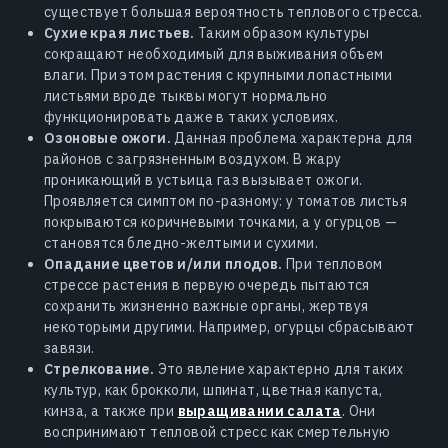
существует большая вероятность теплового стресса.
Сухие края листьев.
Таким образом культуры
сокращают необходимый для выживания объем
влаги. При этом растения с крупными лопастными
листьями вроде тыквы могут нормально
функционировать даже в таких условиях.
Озоновые ожоги.
Данная проблема характерна для
районов с загрязненным воздухом. В жару
проникающий в устьица газ вызывает ожоги.
Проявляется симптом по-разному: у томатов листья
покрываются коричневыми точками, а у огурцов —
становятся бледно-желтыми и сухими.
Опадание цветов и/или плодов.
При тепловом
стрессе растения в первую очередь пытаются
сохранить жизненно важные органы, жертвуя
некоторыми другими. Например, огурцы сбрасывают
завязи.
Стрелкование.
Это явление характерно для таких
культур, как брокколи, шпинат, цветная капуста,
кинза, а также при
выращивании салата
. Они
воспринимают тепловой стресс как смертельную