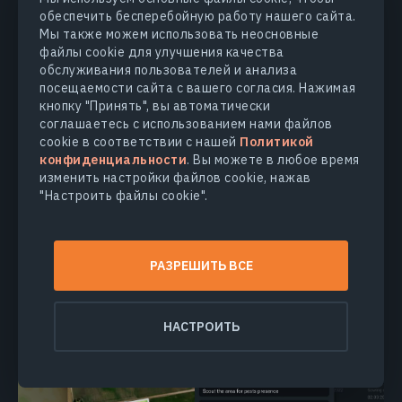
управленческие решения. В ходе реализации программы
обеспечить бесперебойную работу нашего сайта.
интегрированной защиты растений
Мы также можем использовать неосновные
сельхозпроизводителям необходимо знать о рисках
файлы cookie для улучшения качества
поражения посевов вредителями в конкретном сезоне
обслуживания пользователей и анализа
выращивания и в долгосрочной перспективе, а
посещаемости сайта с вашего согласия. Нажимая
своевременный скаутинг помогает обнаружить
кнопку "Принять", вы автоматически
проблему на ранней стадии и сохранить урожай
.
соглашаетесь с использованием нами файлов
cookie в соответствии с нашей
Политикой
Программа EOSDA Crop Monitoring включает важную
конфиденциальности
. Вы можете в любое время
функцию скаутинга, которая позволяет:
изменить настройки файлов cookie, нажав
эффективно обнаруживать снижение растительности
"Настроить файлы cookie".
на поле;
ставить задачи по проверке конкретного участка с
указанием GPS-координат;
назначить задание любому члену команды;
РАЗРЕШИТЬ ВСЕ
получить подробный отчет с результатами осмотра, в
том числе отправленные скаутом фотографии
указанного участка.
НАСТРОИТЬ