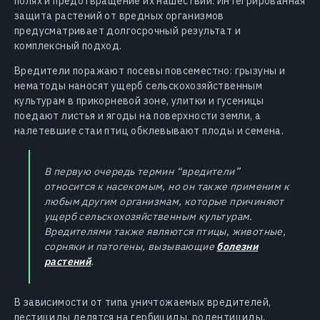
полях и предотвращение их нашествий. Интегрированная
защита растений от вредных организмов
предусматривает долгосрочный результат и
комплексный подход.
Вредители поражают посевы повсеместно: грызуны и
нематоды наносят ущерб сельскохозяйственным
культурам в прикорневой зоне, улитки и гусеницы
поедают листья и ягоды на поверхности земли, а
налетевшие стаи птиц обклевывают плоды и семена.
В первую очередь термин “вредители”
относится к насекомым, но он также применим к
любым другим организмам, которые причиняют
ущерб сельскохозяйственным культурам.
Вредителями также являются птицы, животные,
сорняки и патогены, вызывающие
болезни
растений
.
В зависимости от типа уничтожаемых вредителей,
пестициды делятся на гербициды, родентициды,