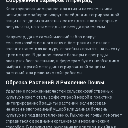
Сооружение Барьеров И Преград
Конструирование экранов для птиц и насекомых или
возведение заборов вокруг полей для интегрированной
защиты от диких животных может дать плодотворные
результаты, но эти методы не всегда приемлемы.
Например, даже самый высокий забор вокруг
сельскохозяйственного поля в Австралии не станет
препятствием для кенгуру, способных прыгать на высоту
трех метров. В данном случае барьеры и преграды
окажутся бесполезными, и фермерам будет необходимо
выбрать другой метод интегрированной защиты
растений для решения этой проблемы.
Обрезка Растений И Рыхление Почвы
Удаление пораженных частей сельскохозяйственных
культур может стать эффективной мерой в практике
интегрированной защиты растений, если посевам
нанесен непоправимый ущерб или данная болезнь
культур не поддается лечению. Рыхление почвы помогает
справиться с вредными организмами механическим
способом. В результате рыхления вредители, их яйца и