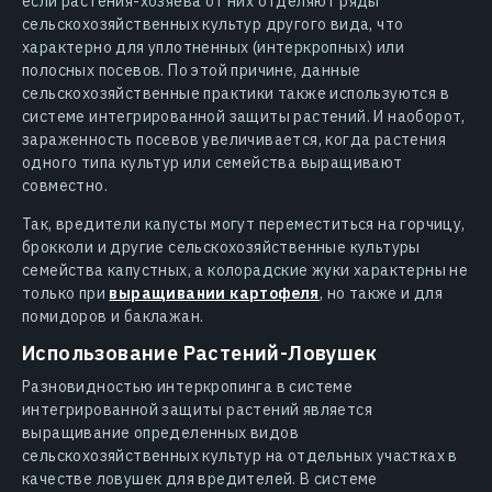
если растения-хозяева от них отделяют ряды
сельскохозяйственных культур другого вида, что
характерно для уплотненных (интеркропных) или
полосных посевов. По этой причине, данные
сельскохозяйственные практики также используются в
системе интегрированной защиты растений. И наоборот,
зараженность посевов увеличивается, когда растения
одного типа культур или семейства выращивают
совместно.
Так, вредители капусты могут переместиться на горчицу,
брокколи и другие сельскохозяйственные культуры
семейства капустных, а колорадские жуки характерны не
только при
выращивании картофеля
, но также и для
помидоров и баклажан.
Использование Растений-Ловушек
Разновидностью интеркропинга в системе
интегрированной защиты растений является
выращивание определенных видов
сельскохозяйственных культур на отдельных участках в
качестве ловушек для вредителей. В системе