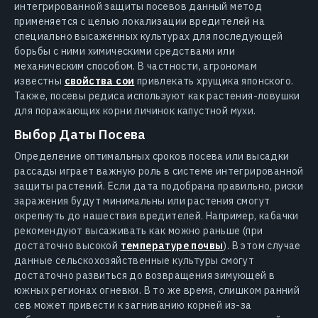
интегрированной защиты посевов данный метод
применяется с целью локализации вредителей на
специально высаженных культурах для последующей
борьбы с ними химическими средствами или
механическим способом. В частности, агрономам
известны
свойства сои
привлекать хрущика японского.
Также, посевы редиса используют как растения-ловушки
для поражающих корни личинок капустной мухи.
Выбор Даты Посева
Определение оптимальных сроков посева или высадки
рассады играет важную роль в системе интегрированной
защиты растений. Если дата подобрана правильно, риски
заражения будут минимальны или растения смогут
окрепнуть до нашествия вредителей. Например, кабачки
рекомендуют высаживать как можно раньше (при
достаточно высокой
температуре почвы
). В этом случае
данные сельскохозяйственные культуры смогут
достаточно развиться до возвращения зимующей в
южных регионах огневки. В то же время, слишком ранний
сев может привести к загниванию корней из-за