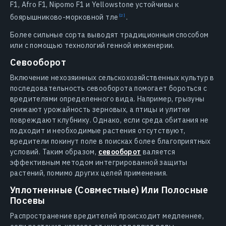
F1, Afro F1, Nipomo F1 и Yellowstone устойчивы к
боярышниково-морковной
тле
.
Более сильные сорта выводят традиционным способом
или с помощью технологий генной инженерии.
Севооборот
Включение нехозяинных сельскохозяйственных культур в
последовательность севооборота помогает бороться с
вредителями определенного вида. Например, грызуны
снижают урожайность зерновых, а птицы и улитки
повреждают клубнику. Однако, если среда обитания не
подходит и необходимые растения отсутствуют,
вредители покинут поле в поисках более благоприятных
условий. Таким образом,
севооборот
валяется
эффективным методом интегрированной защиты
растений, помимо других целей применения.
Уплотненные (Совместные) Или Полосные
Посевы
Распространение вредителей происходит медленнее,