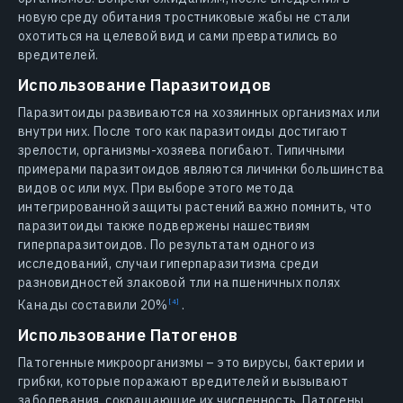
новую среду обитания тростниковые жабы не стали
охотиться на целевой вид и сами превратились во
вредителей.
Использование Паразитоидов
Паразитоиды развиваются на хозяинных организмах или
внутри них. После того как паразитоиды достигают
зрелости, организмы-хозяева погибают. Типичными
примерами паразитоидов являются личинки большинства
видов ос или мух. При выборе этого метода
интегрированной защиты растений важно помнить, что
паразитоиды также подвержены нашествиям
гиперпаразитоидов. По результатам одного из
исследований, случаи гиперпаразитизма среди
разновидностей злаковой тли на пшеничных полях
Канады составили 20%
.
Использование Патогенов
Патогенные микроорганизмы – это вирусы, бактерии и
грибки, которые поражают вредителей и вызывают
заболевания, сокращающие их численность. Патогены