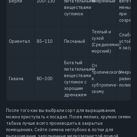
Берли
100–130
питательными
Умеренный
вегетац
веществами
меньше
суглинок
при
созрева
Теплый и
Слабое;
сухой
Ориентал
85–110
Песчаный
устойчи
(Средиземно-
к засухе
морский)
Богатый
От
питательными
тропического
Умеренн
веществами
Гавана
80–100
к
равном
суглинок с
субтропиче-
полив
хорошим
скому
дренажем
После того как вы выбрали сорт для выращивания,
можно приступать к посадке. Посев мелких, хрупких семян
табака лучше всего производить в закрытых
помещениях. Сейте семена неглубоко в лотки для
выращивания, заполненные мелкозернистой почвой.