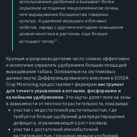
использования удобрений и вызывает более
серьезное истощение макроэлементов почвы,
чем выращивание большинства товарных
культур. А удаление верхушек и боковых
побегов, наряду с другими методами повышения
уровня никотина в растении, еще больше
истощают
почву
.
Крупным агропроизводителям часто сложно эффективно
и экологично управлять удобрением больших площадей
выращивания табака. Основанные на спутниковых
данных карты Дифференцированного внесения в EOSDA
Crop Monitoring предоставляют фермерам
инструмент
для точного управления азотными, фосфорными и
калийными удобрениями
. Эти карты делят поле на зоны
в зависимости от плотности растительности, показывая:
участки с недостаточной растительностью, где
требуется больше удобрений для предотвращения
дефицита, ограничивающего рост посевов;
участки с достаточной или избыточной
растительностью, где нужно меньше удобрений,