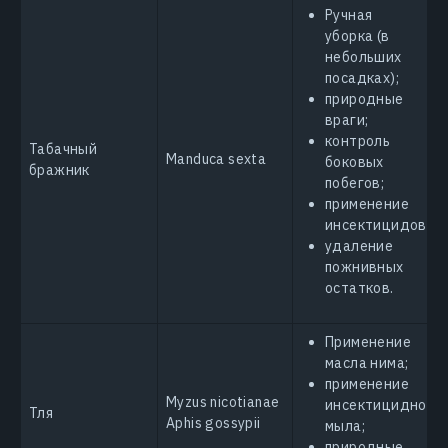
Ручная
уборка (в
небольших
посадках);
природные
враги;
контроль
Табачный
Manduca sexta
боковых
бражник
побегов;
применение
инсектицидов;
удаление
пожнивных
остатков.
Применение
масла нима;
применение
Myzus nicotianae
инсектицидного
Тля
Aphis gossypii
мыла;
природные