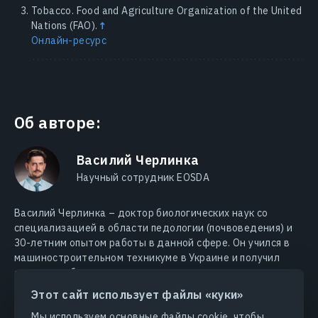
Tobacco. Food and Agriculture Organization of the United
Nations (FAO).
↑
Онлайн-ресурс
Об авторе:
Василий Черлинка
Научный сотрудник EOSDA
Василий Черлинка – доктор биологических наук со
специализацией в области педологии (почвоведения) и
30-летним опытом работы в данной сфере. Он учился в
машиностроительном техникуме в Украине и получил
степень в области агрохимии, агрономии и почвоведения
в Черновицком национальном университете. С 2018 года
Этот сайт использует файлы «куки»
доктор Черлинка консультирует EOSDA по проблемам
Мы используем основные файлы cookie, чтобы
почвоведения, агрономии и агрохимии.