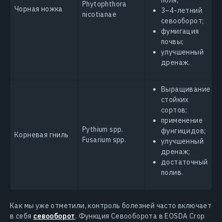
поля;
Phytophthora
Чорная ножка
3–4-летний
nicotianae
севооборот;
фумигация
почвы;
улучшенный
дренаж.
Выращивание
стойких
сортов;
применение
Pythium spp.
фунгицидов;
Корневая гниль
Fusarium spp.
улучшенный
дренаж;
достаточный
полив.
Как мы уже отметили, контроль болезней часто включает
в себя
севооборот
. Функция Севооборота в EOSDA Crop