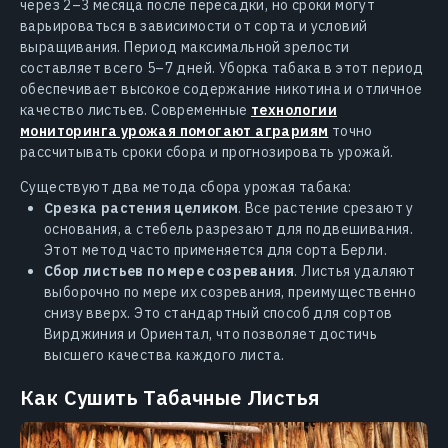
через 2–3 месяца после пересадки, но сроки могут
варьироваться в зависимости от сорта и условий
выращивания. Период максимальной зрелости
составляет всего 5–7 дней. Уборка табака в этот период
обеспечивает высокое содержание никотина и отличное
качество листьев. Современные
технологии
мониторинга урожая помогают аграриям
точно
рассчитывать сроки сбора и прогнозировать урожай.
Существуют два метода сбора урожая табака:
Срезка растения целиком
. Все растение срезают у
основания, а стебель разрезают для подвешивания.
Этот метод часто применяется для сорта Берли.
Сбор листьев по мере созревания
. Листья удаляют
выборочно по мере их созревания, преимущественно
снизу вверх. Это стандартный способ для сортов
Вирджиния и Ориентал, что позволяет достичь
высшего качества каждого листа.
Как Сушить Табачные Листья