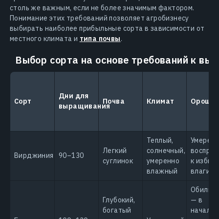
столь же важным, если не более значимым фактором.
Понимание этих требований позволяет агробизнесу
выбирать наиболее прибыльные сорта в зависимости от
местного климата и
типа почвы
.
Выбор сорта на основе требований к в
Дни для
Сорт
Почва
Климат
Орошен
выращивания
Теплый,
Умеренн
Легкий
солнечный,
восприи
Вирджиния
90–130
суглинок
умеренно
к избыт
влажный
влаги
Обильн
Глубокий,
— в
богатый
начале