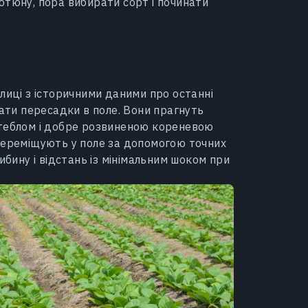
ютюну, пора вибирати сорт і починати
лиці з історичними даними про останні
дати пересадки в поле. Вони прагнуть
стеблом і добре розвиненою кореневою
переміщують у поле за допомогою точних
ибину і відстань із мінімальним шоком при