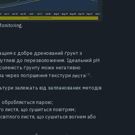
nitoring.
ащим є добре дренований ґрунт з
чутливі до перезволоження. Ідеальний pH
Засоленість ґрунту може негативно
рема через погіршення текстури
листя
.
ьтури залежать від запланованих методів
що обробляється парою;
о листя, що сушиться повітрям;
 світлого листя, що сушиться вогнем або