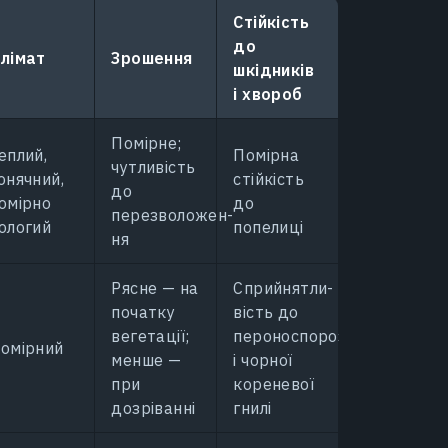
Стійкість
до
лімат
Зрошення
шкідників
і хвороб
Помірне;
еплий,
Помірна
чутливість
онячний,
стійкість
до
омірно
до
перезволожен-
ологий
попелиці
ня
Рясне — на
Сприйнятли-
початку
вість до
вегетації;
пероноспорозу
омірний
менше —
і чорної
при
кореневої
дозріванні
гнилі