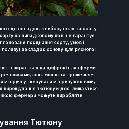
го до посадки, з вибору поля та сорту.
сорту на випадковому полі не гарантує
плановане поєднання сорту, умов і
 поливу) закладає основу для рясного і
віті спирається на цифрові платформи
 речовинами, сівозміною та зрошенням.
лися вручну і керувалися припущеннями,
ія вирощування тютюну й досі лишається
хнікою фермери можуть виробляти
щування Тютюну