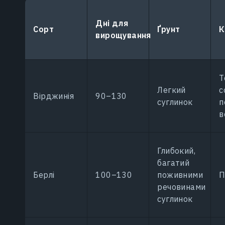
Дні для
Сорт
Ґрунт
К
вирощування
Т
Легкий
с
Вірджинія
90–130
суглинок
п
в
Глибокий,
багатий
Берлі
100–130
поживними
П
речовинами
суглинок