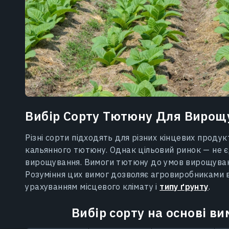
Вибір Сорту Тютюну Для Вирощу
Різні сорти підходять для різних кінцевих продук
кальянного тютюну. Однак цільовий ринок — не є
вирощування. Вимоги тютюну до умов вирощування
Розуміння цих вимог дозволяє агровиробниками 
урахуванням місцевого клімату і
типу ґрунту
.
Вибір сорту на основі в