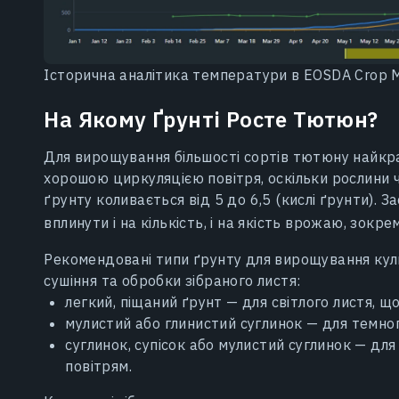
Історична аналітика температури в EOSDA Crop Mo
На Якому Ґрунті Росте Тютюн?
Для вирощування більшості сортів тютюну найкр
хорошою циркуляцією повітря, оскільки рослини 
ґрунту коливається від 5 до 6,5 (кислі ґрунти). 
вплинути і на кількість, і на якість врожаю, зок
Рекомендовані типи ґрунту для вирощування кул
сушіння та обробки зібраного листя:
легкий, піщаний ґрунт — для світлого листя, 
мулистий або глинистий суглинок — для темног
суглинок, супісок або мулистий суглинок — для
повітрям.