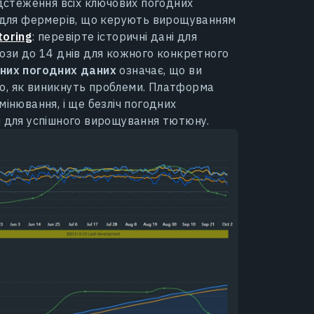
ідстеження всіх ключових погодних
для фермерів, що керують вирощуванням
toring
: перевірте історичні дані для
нози до 14 днів для кожного конкретного
ьних погодних даних
означає, що ви
о, як виникнуть проблеми. Платформа
мінювання, і ще безліч погодних
и для успішного вирощування тютюну.