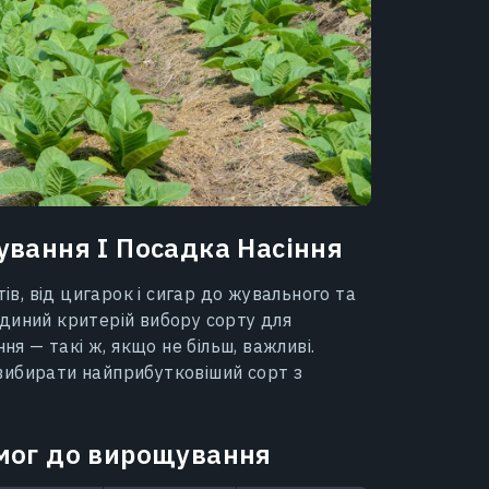
вання І Посадка Насіння
тів, від цигарок і сигар до жувального та
диний критерій вибору сорту для
 — такі ж, якщо не більш, важливі.
вибирати найприбутковіший сорт з
имог до вирощування