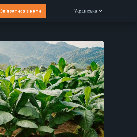
Зв’язатися з нами
Українська
English
Español
Português
Українська
EOS RayVision
Русский
ндивідуальні аналітичні звіти з розширеною
ізуалізацією для будь-якої галузі.
Дізнатися більше