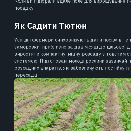
Коли ви підібрали вдале поле для вирощування т
посадку.
Як Садити Тютюн
Успішні фермери синхронізують дати посіву в теп
заморозки: приблизно за два місяці до цільової 
виростити компактну, міцну розсаду з товстим 
системою. Підготовані молоді рослини зазвичай 
розсадних апаратів, які забезпечують постійну гл
пересадці.