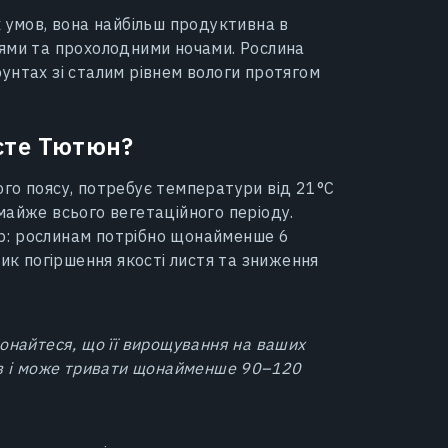
х умов, вона найбільш продуктивна в
нями та прохолодними ночами. Рослина
унтах зі сталим рівнем вологи протягом
сте Тютюн?
го поясу, потребує температури від 21°C
майже всього вегетаційного періоду.
р: рослинам потрібно щонайменше 6
зик погіршення якості листя та зниження
онайтеся, що її вирощування на ваших
ів і може тривати щонайменше 90–120