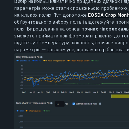
Вибір найбільш кліматично придатних ділянок і в
параметрів може стати справжньою проблемою 
на кількох полях. Тут допоможе
EOSDA Crop Moni
обґрунтованого вибору полів і відстежуйте прог
поля. Вирощування на основі
точних гіперлокал
зможете приймати поінформовані рішення до тог
відстежує температуру, вологість, сонячне випро
параметрів — загалом усе, що вам потрібно знат