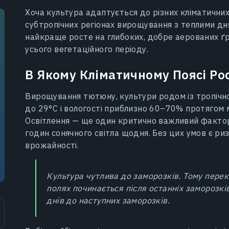
Хоча культура адаптується до різних кліматични
субтропічних регіонах вирощування з теплими д
найкраще росте на глибоких, добре аерованих ґр
усього вегетаційного періоду.
В Якому Кліматичному Поясі Ро
Вирощування тютюну, культури родом із тропічно
до 29°C і вологості приблизно 60–70% протягом 
Освітлення — ще один критично важливий факто
годин сонячного світла щодня. Без цих умов є ри
врожайності.
Культура чутлива до заморозків. Тому перек
полях починається після останніх заморозк
днів до наступних заморозків.