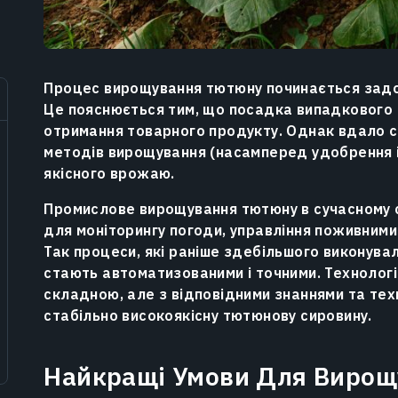
Процес вирощування тютюну починається задов
Це пояснюється тим, що посадка випадкового 
отримання товарного продукту. Однак вдало с
методів вирощування (насамперед удобрення і
якісного врожаю.
Промислове вирощування тютюну в сучасному с
для моніторингу погоди, управління поживними
Так процеси, які раніше здебільшого виконува
стають автоматизованими і точними. Технолог
складною, але з відповідними знаннями та те
стабільно високоякісну тютюнову сировину.
Найкращі Умови Для Виро