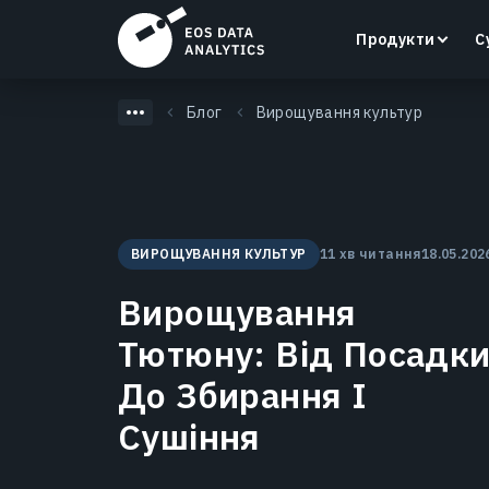
Продукти
С
Блог
Вирощування культур
LandViewer
ВИРОЩУВАННЯ КУЛЬТУР
11 хв читання
18.05.202
Пошук, візуалізація та аналіз супутникових
знімків безпосередньо у вашому браузері.
Вирощування
Дізнатися більше
Тютюну: Від Посадк
До Збирання І
Сушіння