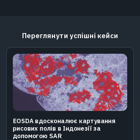
Переглянути успішні кейси
EOSDA вдосконалює картування
рисових полів в Індонезії за
допомогою SAR