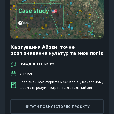
Картування Айови: точне
розпізнавання культур та меж полів
Понад 30 000 кв. км.
3 тижні
Розпізнані культури та межі полів у векторному
форматі, розумні карти та детальний звіт
ЧИТАТИ ПОВНУ ІСТОРІЮ ПРОЄКТУ