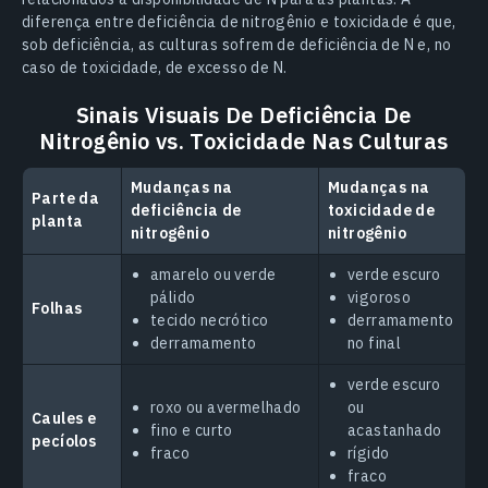
diferença entre deficiência de nitrogênio e toxicidade é que,
sob deficiência, as culturas sofrem de deficiência de N e, no
caso de toxicidade, de excesso de N.
Sinais Visuais De Deficiência De
Nitrogênio vs. Toxicidade Nas Culturas
Mudanças na
Mudanças na
Parte da
deficiência de
toxicidade de
planta
nitrogênio
nitrogênio
amarelo ou verde
verde escuro
pálido
vigoroso
Folhas
tecido necrótico
derramamento
derramamento
no final
verde escuro
roxo ou avermelhado
ou
Caules e
fino e curto
acastanhado
pecíolos
fraco
rígido
fraco