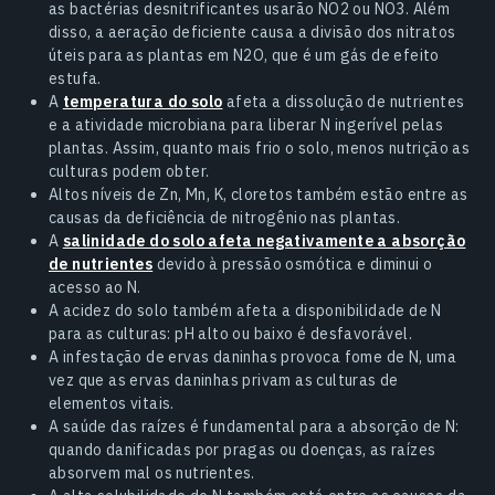
as bactérias desnitrificantes usarão NO2 ou NO3. Além
disso, a aeração deficiente causa a divisão dos nitratos
úteis para as plantas em N2O, que é um gás de efeito
estufa.
A
temperatura do solo
afeta a dissolução de nutrientes
e a atividade microbiana para liberar N ingerível pelas
plantas. Assim, quanto mais frio o solo, menos nutrição as
culturas podem obter.
Altos níveis de Zn, Mn, K, cloretos também estão entre as
causas da deficiência de nitrogênio nas plantas.
A
salinidade do solo afeta negativamente a absorção
de nutrientes
devido à pressão osmótica e diminui o
acesso ao N.
A acidez do solo também afeta a disponibilidade de N
para as culturas: pH alto ou baixo é desfavorável.
A infestação de ervas daninhas provoca fome de N, uma
vez que as ervas daninhas privam as culturas de
elementos vitais.
A saúde das raízes é fundamental para a absorção de N:
quando danificadas por pragas ou doenças, as raízes
absorvem mal os nutrientes.