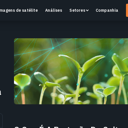
magens de satélite
Análises
Setores
Companhia
Crop Monitoring
Monitore a saúde das culturas e as condições dos
O
campos com uma plataforma inteligente de
v
agricultura de precisão.
a
Saiba mais
S