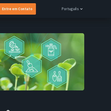
Entre em Contato
Português
English
Español
Português
Українська
EOS RayVision
Русский
btenha relatórios analíticos personalizados com
isualização avançada para qualquer setor.
aiba mais