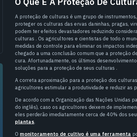
O Que É A Proteção De Cultur
A proteção de culturas
é um grupo de instrumentos,
proteger os culturas das ervas daninhas, pragas, vir
podem ter efeitos devastadores reduzindo considera
culturas . Os agricultores e cientistas de todo o 
medidas de controle para eliminar os impactos indes
chegado a uma conclusão comum que a
proteção d
cura. Afortunadamente, os últimos desenvolvimento
soluções para a
proteção de
seus culturas
.
A correta aproximação para a
proteção dos cultura
agricultores estimular a produtividade e reduzir as p
De acordo com a Organização das Nações Unidas para
do inglês), caso os agricultores deixem de impleme
eles perderão imediatamente cerca de 40% dos seus
plantas
.
O
monitoramento de cultivo é uma ferramenta
po