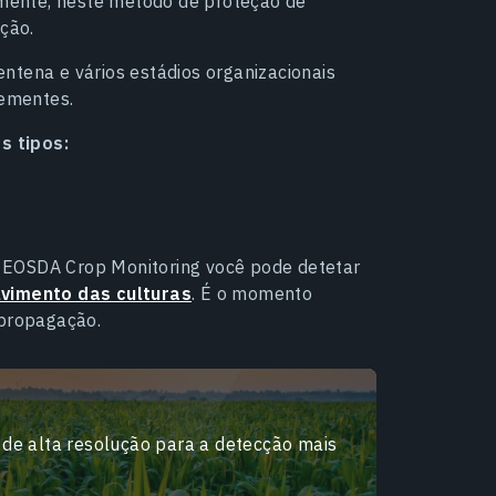
mente, neste método de proteção de
ação.
ntena e vários estádios organizacionais
ementes.
s tipos:
 EOSDA Crop Monitoring você pode detetar
vimento das culturas
. É o momento
 propagação.
de alta resolução para a detecção mais