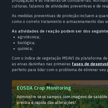
propagação e as maneiras de combatê-las. Normal
culturas, falamos de atividades preventivas e de re
As medidas preventivas de proteção incluem a quare
como o correto tratamento e armazenamento das s
As atividades de reação podem ser dos seguinte
agrotécnica;
biológica;
química;
Com o índice de vegetação MSAVI da plataforma de
as ervas daninhas nas primeiras
fases de desenvol
perfeito para lidar com o problema de eliminar seu
EOSDA Crop Monitoring
Administre seus campos com imagens de satélite 
precisa e rápida das alterações!