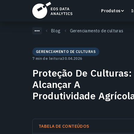
Produtos
I
Blog
Gerenciamento de culturas
GERENCIAMENTO DE CULTURAS
7 min de leitura
30.04.2026
LandViewer
Proteção De Culturas:
Pesquise, visualize e analise imagens de satélite
diretamente no seu navegador.
Alcançar A
Produtividade Agrícol
Saiba mais
TABELA DE CONTEÚDOS