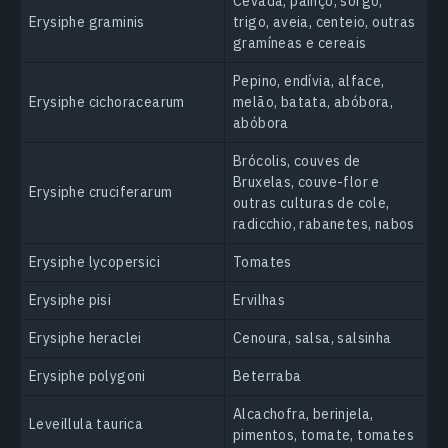
Cevada, painço, sorgo,
Erysiphe graminis
trigo, aveia, centeio, outras
gramíneas e cereais
Pepino, endívia, alface,
Erysiphe cichoracearum
melão, batata, abóbora,
abóbora
Brócolis, couves de
Bruxelas, couve-flor e
Erysiphe cruciferarum
outras culturas de cole,
radicchio, rabanetes, nabos
Erysiphe lycopersici
Tomates
Erysiphe pisi
Ervilhas
Erysiphe heraclei
Cenoura, salsa, salsinha
Erysiphe polygoni
Beterraba
Alcachofra, berinjela,
Leveillula taurica
pimentos, tomate, tomates