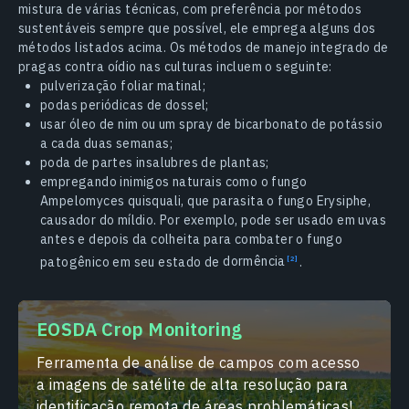
mistura de várias técnicas, com preferência por métodos
sustentáveis sempre que possível, ele emprega alguns dos
métodos listados acima. Os métodos de manejo integrado de
pragas contra oídio nas culturas incluem o seguinte:
pulverização foliar matinal;
podas periódicas de dossel;
usar óleo de nim ou um spray de bicarbonato de potássio
a cada duas semanas;
poda de partes insalubres de plantas;
empregando inimigos naturais como o fungo
Ampelomyces quisquali, que parasita o fungo Erysiphe,
causador do míldio. Por exemplo, pode ser usado em uvas
antes e depois da colheita para combater o fungo
patogênico em seu estado de
dormência
.
EOSDA Crop Monitoring
Ferramenta de análise de campos com acesso
a imagens de satélite de alta resolução para
identificação remota de áreas problemáticas!