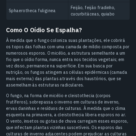
Feijão, feijão fradinho,
Sphaerotheca fuliginea
cucurbitáceas, quiabo
Como O Oídio Se Espalha?
À medida que o fungo coloniza suas plantações, ele cobrirá
os topos das folhas com uma camada de míldio composta por
numerosos esporos. O micélio, a estrutura semelhante a um
fio que o oídio forma, nunca entra nos tecidos vegetais; em
vez disso, permanece na superfície. Em sua busca por
nutrição, os fungos atingem as células epidérmicas (camada
mais externa) das plantas através dos haustórios, que se
assemelham às estruturas radiculares.
O fungo, na forma de micélio e cleistothecia (corpos
frutíferos), sobrepassa o inverno em culturas de inverno,
ervas daninhas e resíduos de culturas. À medida que o clima
esquenta na primavera, a cleistothecia libera esporos no ar.
O vento, insetos ou gotas de chuva carregam esses esporos,
que infectam plantas vizinhas suscetíveis. Os esporos das
culturas de inverno adjacentes podem prejudicar as culturas