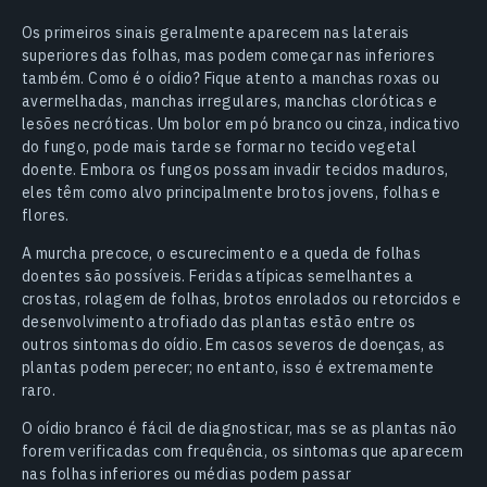
Os primeiros sinais geralmente aparecem nas laterais
superiores das folhas, mas podem começar nas inferiores
também. Como é o oídio? Fique atento a manchas roxas ou
avermelhadas, manchas irregulares, manchas cloróticas e
lesões necróticas. Um bolor em pó branco ou cinza, indicativo
do fungo, pode mais tarde se formar no tecido vegetal
doente. Embora os fungos possam invadir tecidos maduros,
eles têm como alvo principalmente brotos jovens, folhas e
flores.
A murcha precoce, o escurecimento e a queda de folhas
doentes são possíveis. Feridas atípicas semelhantes a
crostas, rolagem de folhas, brotos enrolados ou retorcidos e
desenvolvimento atrofiado das plantas estão entre os
outros sintomas do oídio. Em casos severos de doenças, as
plantas podem perecer; no entanto, isso é extremamente
raro.
O oídio branco é fácil de diagnosticar, mas se as plantas não
forem verificadas com frequência, os sintomas que aparecem
nas folhas inferiores ou médias podem passar