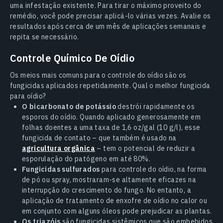
uma infestação existente. Para tirar o máximo proveito do
remédio, você pode precisar aplicá-lo várias vezes. Avalie os
resultados após cerca de um mês de aplicações semanais e
repita se necessário.
Controle Químico De Oídio
Os meios mais comuns para o controle do oídio são os
fungicidas aplicados repetidamente. Qual o melhor fungicida
para oídio?
O bicarbonato de potássio
destrói rapidamente os
esporos do oídio. Quando aplicado generosamente em
folhas doentes a uma taxa de 1,6 oz/gal (10 g/l), esse
fungicida de contato – que também é usado na
agricultura orgânica
– tem o potencial de reduzir a
esporulação do patógeno em até 80%.
Fungicidas sulfurados
para controle do oídio, na forma
de pó ou spray, mostraram-se altamente eficazes na
interrupção do crescimento do fungo. No entanto, a
aplicação de tratamento de enxofre de oídio no calor ou
em conjunto com alguns óleos pode prejudicar as plantas.
Os triazóis
são fungicidas sistêmicos que são embebidos