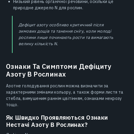
Низький рівень органічної речовини, оскільки це
природне джерело N для рослин.
Дефіцит азоту особливо критичний після
зимових дощів та танення снігу, коли молоді
рослини лише починають рости та вимагають
велику кількість N.
Ознаки Та Симптоми Дефіциту
Азоту В Рослинах
Азотне голодування рослин можна визначити за
характерними змінами кольору, а також форми листя та
стебла, вимушеним раннім цвітінням, ознаками некрозу
тощо.
Як Швидко Проявляються Ознаки
Нестачі Азоту В Рослинах?