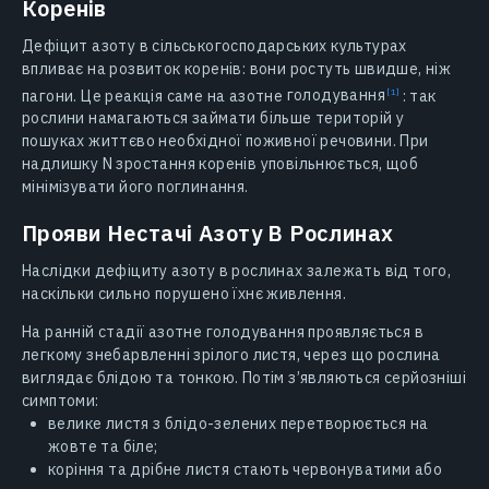
Коренів
Дефіцит азоту в сільськогосподарських культурах
впливає на розвиток коренів: вони ростуть швидше, ніж
пагони. Це реакція саме на азотне
голодування
: так
рослини намагаються займати більше територій у
пошуках життєво необхідної поживної речовини. При
надлишку N зростання коренів уповільнюється, щоб
мінімізувати його поглинання.
Прояви Нестачі Азоту В Рослинах
Наслідки дефіциту азоту в рослинах залежать від того,
наскільки сильно порушено їхнє живлення.
На ранній стадії азотне голодування проявляється в
легкому знебарвленні зрілого листя, через що рослина
виглядає блідою та тонкою. Потім з’являються серйозніші
симптоми:
велике листя з блідо-зелених перетворюється на
жовте та біле;
коріння та дрібне листя стають червонуватими або