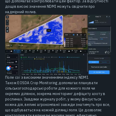
що допомагає контролювати цей фактор. За відсутності
дощів високі значення NDMI можуть свідчити про
надмірний полив.
Поле сої з високими значеннями індексу NDMI.
Також EOSDA Crop Monitoring допомагає планувати
сільськогосподарські роботи для кожного поля чи
окремих ділянок, зокрема моніторинг дефіциту азоту в
рослинах. Завдяки журналу робіт, у якому фіксується
кожна дія, великі агрокомпанії завжди знатимуть про все,
що відбувається на кожній ділянці поля. Це дозволяє
контролювати величезні масиви землі, ефективно