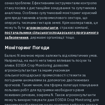
ознак проблеми. Ефективними інструментами контролю
стану посівів є дистанційне зондування та супутникова
аналітика. Особливо супутниковий моніторинг корисний
для представників агропромислового сектора, що
оперують тисячами гектарів землі. Крім кооперативів, це
можуть бути
агроконсультанти
, страхові компанії,
постачальники сільськогосподарського програмного
забезпечення
, державні організації тощо.
Моніторинг Погоди
Баланс N значною мірою залежить від кліматичних умов.
Наприклад, на нього негативно впливають посухи та
зливи. EOSDA Crop Monitoring дозволяє
агроконсультантам та іншим учасникам
сільськогосподарської промисловості стежити за
погодними аномаліями за допомогою двотижневих
прогнозів. Таким чином, платформа полегшує планування
польових робіт для підтримки необхідного рівня
поживних речовин, зокрема N. Також агроконсультанти
можуть використовувати дані EOSDA Crop Monitoring для
рекомендацій клієнтам щодо усунення дефіциту азоту в