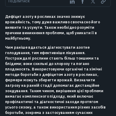
Поділитися:
Дефіцит азоту в рослинах значно знижує
врожайність, тому дуже важливо своєчасно його
виявити та усунути. Також необхідно розуміти
причини виникнення проблеми, щоб уникати її в
майбутньому.
Чим раніше вдається діагностувати азотне
голодування, тим ефективніше лікування.
Постраждалі рослини стають більш тоншими та
блідими; вони схильні до хлорозу та погано
плодоносять. Використовуючи органічні та хімічні
методи боротьби з дефіцитом азоту в рослинах,
фермери можуть зберегти врожай. Визначити
загрозу на ранній стадії допомагає дистанційне
зондування. Таким чином, вирішення цієї проблеми
вимагає комплексного підходу, який включає
профілактичні та діагностичні заходи протягом
усього сезону, а також використання різних засобів
боротьби, зокрема з застосуванням сучасних