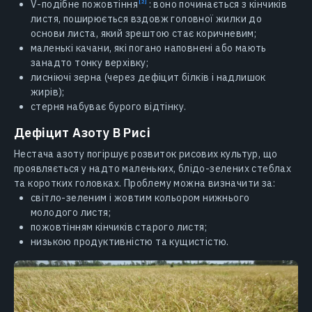
V-подібне
пожовтіння
: воно починається з кінчиків
листя, поширюється вздовж головної жилки до
основи листа, який зрештою стає коричневим;
маленькі качани, які погано наповнені або мають
занадто тонку верхівку;
лисніючі зерна (через дефіцит білків і надлишок
жирів);
стерня набуває бурого відтінку.
Дефіцит Азоту В Рисі
Нестача азоту погіршує розвиток рисових культур, що
проявляється у надто маленьких, блідо-зелених стеблах
та коротких головках. Проблему можна визначити за:
світло-зеленим і жовтим кольором нижнього
молодого листя;
пожовтінням кінчиків старого листя;
низькою продуктивністю та кущистістю.