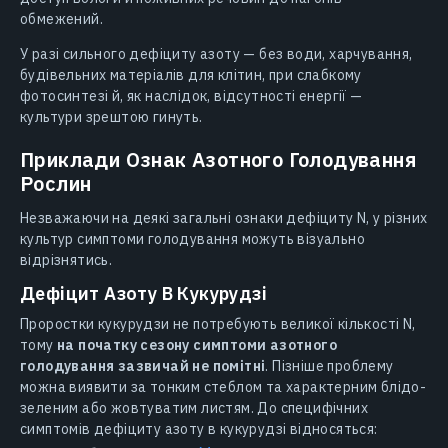
обмежений.
У разі сильного дефіциту азоту — без води, харчування,
будівельних матеріалів для клітин, при слабкому
фотосинтезі й, як наслідок, відсутності енергії —
культури зрештою гинуть.
Приклади Ознак Азотного Голодування
Рослин
Незважаючи на деякі загальні ознаки дефіциту N, у різних
культур симптоми голодування можуть візуально
відрізнятись.
Дефіцит Азоту В Кукурудзі
Проростки кукурудзи не потребують великої кількості N,
тому
на початку сезону симптоми азотного
голодування зазвичай не помітні
. Пізніше проблему
можна виявити за тонким стеблом та характерним блідо-
зеленим або жовтуватим листям. До специфічних
симптомів дефіциту азоту в кукурудзі відносяться: