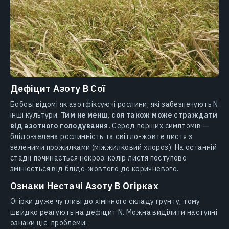
Дефіцит Азоту В Сої
Бобові відомі як азотфіксуючі рослини, які забезпечують N
інші культури.
Тим не менш, соя також може страждати
від азотного голодування.
Серед перших симптомів —
блідо-зелена рослинність та світло-жовте листя з
зеленими прожилками (міжжилковий хлороз). На останній
стадії починається некроз: колір листя поступово
змінюється від блідо-жовтого до коричневого.
Ознаки Нестачі Азоту В Огірках
Огірки дуже чутливі до хімічного складу ґрунту, тому
швидко реагують на дефіцит N. Можна виділити наступні
ознаки цієї проблеми: