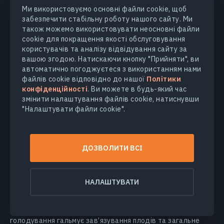
Ми використовуємо основні файли cookie, щоб
забезпечити стабільну роботу нашого сайту. Ми
Крім перерахованих функцій, EOSDA Crop
також можемо використовувати неосновні файли
Monitoring можна використовувати на всіх етапах
cookie для покращення якості обслуговування
вирощування рослин — від посіву до збирання
користувачів та аналізу відвідування сайту за
врожаю. Більш того, платформа дозволяє оцінити
вашою згодою. Натискаючи кнопку "Прийняти", ви
продуктивність поля загалом та окремих ділянок
автоматично погоджуєтеся з використанням нами
протягом будь-якого сільськогосподарського
файлів cookie відповідно до нашої
Політики
сезону. Це підвищує ефективність
конфіденційності
. Ви можете в будь-який час
довгострокове керування фермою.
змінити налаштування файлів cookie, натиснувши
"Налаштувати файли cookie".
Баланс Азоту — Ключ До Здоров’я
Рослин
ДОЗВОЛИТИ ВСІ
Дефіцит азоту в рослинах негативно позначається на
врожаї, але його надлишок також знижує
НАЛАШТУВАТИ
продуктивність. При нестачі N культури страждають від
хлорозу, насамперед старе листя, оскільки рослини
перерозподіляють елемент на користь молодих. Азотне
голодування гальмує зав’язування плодів та загальне