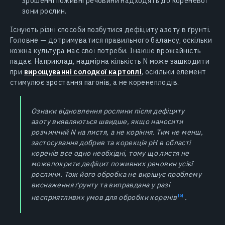
зрошенні поживні речовини надходять до кореневої
зони рослин.
Існують різні способи позбутися дефіциту азоту в ґрунті.
Головне — дотримуватися правильного балансу, оскільки
кожна культура має свої потреби. Інакше врожайність
падає. Наприклад, надмірна кількість N може зашкодити
при
вирощуванні солодкої картоплі
, оскільки елемент
стимулює зростання пагонів, а не коренеплодів.
Ознаки відновлення рослини після дефіциту
азоту виявляються швидше, якщо наносити
розчинний N на листя, а не коріння. Тим не менш,
застосування добрив та корекція pH в області
коренів все одно необхідні, тому що листя не
можепокрити дефіцит поживних речовин усієї
рослини. Тож його обробка не вирішує проблему
виснаження ґрунту та виправдана у разі
несприятливих умов для обробки
коренів
.