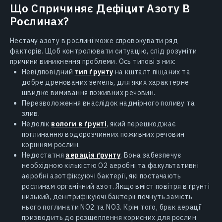
Що Спричиняє Дефіцит Азоту В
Рослинах?
Нестачу азоту в рослині може спровокувати ряд
факторів. Щоб контролювати ситуацію, слід розуміти
причини виникнення проблеми. Ось типові з них:
Невідповідний
тип ґрунту
на кшталт піщаних та
добре дренованих земель, для яких характерне
швидке вимивання поживних речовин.
Перезволоження внаслідок надмірного поливу та
злив.
Недолік
вологи в ґрунті
, який перешкоджає
поглинанню водорозчинних поживних речовин
корінням рослин.
Недостатня
аерація ґрунту
. Вона забезпечує
необхідною кількістю O2 аеробні та факультативні
аеробні азотфіксуючі бактерії, які постачають
рослинам органічний азот. Якщо вміст повітря в ґрунті
низький, денітрифікуючі бактерії почнуть замість
нього поглинати NO2 та NO3. Крім того, брак аерації
призводить до розщеплення корисних для рослин