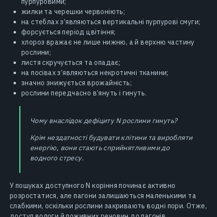
пурпуровими;
жилки та черешки червоніють;
на стеблах з’являються вертикальні пурпурові смуги;
форсується період цвітіння;
хлороз вражає не лише нижню, а й верхню частину
рослини;
листя скручується та опадає;
на посівах з’являються некротичні тканини;
значно знижується врожайність;
рослини передчасно в’януть і гинуть.
Чому внаслідок дефіциту N рослини гинуть?
Крім нездатності будувати клітини та виробляти
енергію, вони стають сприйнятливими до
водного стресу.
У пошуках доступного N коріння починає активно
розростатися, але пагони залишаються маленькими та
слабкими, оскільки рослини закривають водні пори. Отже,
доступ вологи й поживних речовин до пагонів