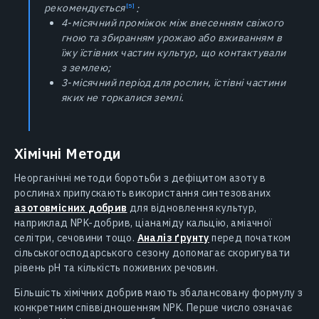
рекомендується
:
4-місячний проміжок між внесенням свіжого
гною та збиранням урожаю або вживанням в
їжу їстівних частин культур, що контактували
з землею;
3-місячний період для рослин, їстівні частини
яких не торкалися землі.
Хімічні Методи
Неорганічні методи боротьби з дефіцитом азоту в
рослинах припускають використання синтезованих
азотовмісних добрив
для відновлення культур,
наприклад NPK-добрив, ціанаміду кальцію, аміачної
селітри, сечовини тощо.
Аналіз ґрунту
перед початком
сільськогосподарського сезону допомагає скоригувати
рівень pH та кількість поживних речовин.
Більшість хімічних добрив мають збалансовану формулу з
конкретним співвідношенням NPK. Перше число означає