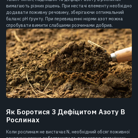
вимагають різних рішень. При нестачі елементу необхідно
додавати поживну речовину, зберігаючи оптимальний
баланс рН ґрунту. При перевищенні норми азот можна
спробувати вимити слабшими розчинами добрив.
Як Боротися З Дефіцитом Азоту В
Рослинах
Коли рослинам не вистачає N, необхідний обсяг поживної