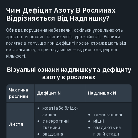
Чим Дефіцит Азоту В Рослинах
Відрізняється Від Надлишку?
Обидва порушення небезпечні, оскільки уповільнюють
зростання рослин та знижують урожайність. Різниця
полягає в тому, що при дефіциті посіви страждають від
нестачі азоту, а при надлишку — від його надмірної
кількості.
Візуальні ознаки надлишку та дефіциту
азоту в рослинах
Частина
Дефіцит N
Надлишок N
рослини
жовті або блідо-
зелені
темно-зелені
є некротичні
міцні
Листя
тканини
опадають на
опадання
пізній стадії