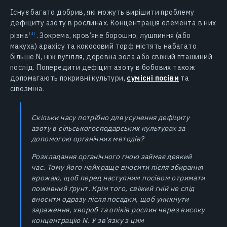
Існує багато добрив, які можуть вирішити проблему
дефіциту азоту в рослинах. Концентрація елемента в них
різна
. Зокрема, кров’яне борошно, лушпиння (або
макуха) арахісу та кокосовий торф містять набагато
більше N, ніж вугілля, деревна зола або свіжий пташиний
послід. Попередити дефіцит азоту в бобових також
допомагають покривні культури,
сумісні посіви
та
сівозміна.
Скільки часу потрібно для усунення дефіциту
азоту в сільськогосподарських культурах за
допомогою органічних методів?
Розкладання органічного гною займає деякий
час. Тому його найкраще вносити після збирання
врожаю, щоб перед наступним посівом отримати
поживний ґрунт. Крім того, свіжий гній не слід
вносити одразу після посадки, щоб уникнути
зараження, хвороб та опіків рослин через високу
концентрацію N. У зв’язку з цим