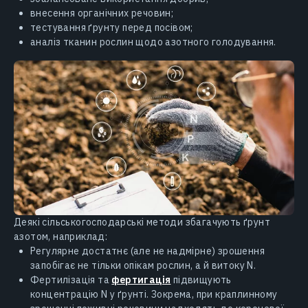
внесення органічних речовин;
тестування ґрунту перед посівом;
аналіз тканин рослин щодо азотного голодування.
Деякі сільськогосподарські методи збагачують ґрунт
азотом, наприклад:
Регулярне достатнє (але не надмірне) зрошення
запобігає не тільки опікам рослин, а й витоку N.
Фертилізація та
фертигація
підвищують
концентрацію N у ґрунті. Зокрема, при краплинному