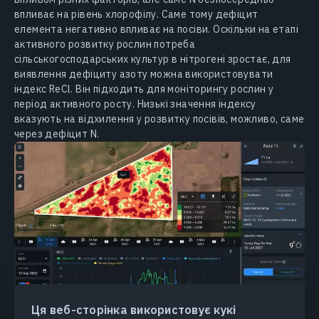
впливає на рівень хлорофілу. Саме тому дефіцит
елемента негативно впливає на посіви. Оскільки на етапі
активного розвитку рослин потреба
сільськогосподарських культур в нітрогені зростає, для
виявлення дефіциту азоту можна використовувати
індекс ReCl. Він підходить для моніторингу рослин у
період активного росту. Низькі значення індексу
вказують на відхилення у розвитку посівів, можливо, саме
через дефіцит N.
Ця веб-сторінка використовує кукі
Поле сої с низькими значеннями індексу ReCl.