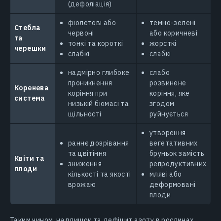
(дефоліація)
фіолетові або
темно-зелені
Стебла
червоні
або коричневі
та
тонкі та короткі
жорсткі
черешки
слабкі
слабкі
надмірно глибоке
слабо
проникнення
розвинене
Коренева
коріння при
коріння, яке
система
низькій біомасі та
згодом
щільності
руйнується
утворення
раннє дозрівання
вегетативних
та цвітіння
бруньок замість
Квіти та
зниження
репродуктивних
плоди
кількості та якості
мляві або
врожаю
деформовані
плоди
Таким чином, надлишок та дефіцит азоту в рослинах