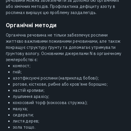
речовини можна забезпечити за допомогою органічних
або хімічних методів. Профілактика дефіциту азоту в
рослинах вирішує цю проблему заздалегідь.
Органічні методи
Органічна речовина не тільки забезпечує рослини
життєво важливими поживними речовинами, але також
покращує структуру ґрунту та допомагає утримувати
ґрунтову вологу. Основними джерелами N в органічному
землеробстві є:
компост;
гній;
азотфіксуючі рослини (наприклад бобові);
рогове, кісткове, рибне або кров’яне борошно;
настій кропиви;
лушпиння арахісу;
кокосовий торф (кокосова стружка);
макуха;
сидерати;
листя дерев;
зола тощо.