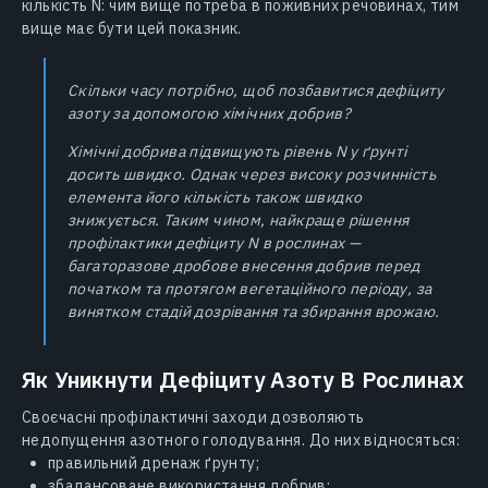
кількість N: чим вище потреба в поживних речовинах, тим
вище має бути цей показник.
Скільки часу потрібно, щоб позбавитися дефіциту
азоту за допомогою хімічних добрив?
Хімічні добрива підвищують рівень N у ґрунті
досить швидко. Однак через високу розчинність
елемента його кількість також швидко
знижується. Таким чином, найкраще рішення
профілактики дефіциту N в рослинах —
багаторазове дробове внесення добрив перед
початком та протягом вегетаційного періоду, за
винятком стадій дозрівання та збирання врожаю.
Як Уникнути Дефіциту Азоту В Рослинах
Своєчасні профілактичні заходи дозволяють
недопущення азотного голодування. До них відносяться:
правильний дренаж ґрунту;
збалансоване використання добрив;