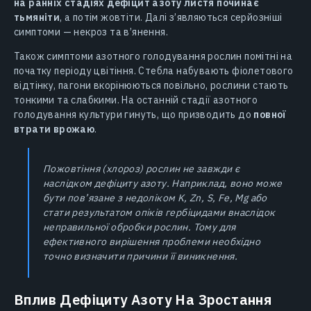
на ранніх стадіях дефіцит азоту листя починає
тьмяніти
, а потім жовтіти. Далі з’являються серйозніші
симптоми — некроз та в’янення.
Також симптоми азотного голодування рослин помітні на
початку періоду цвітіння. Стебла набувають фіолетового
відтінку, пагони вкорінюються повільно, рослини стають
тонкими та слабкими. На останній стадії азотного
голодування культури гинуть, що призводить до
повної
втрати врожаю
.
Пожовтіння (хлороз) рослин не завжди є
наслідком дефіциту азоту. Наприклад, воно може
бути пов’язане з недоліком K, Zn, S, Fe, Mg або
стати результатом опіків гербіцидами внаслідок
неправильної обробки рослин. Тому для
ефективного вирішення проблеми необхідно
точно визначити причини її виникнення.
Вплив Дефіциту Азоту На Зростання