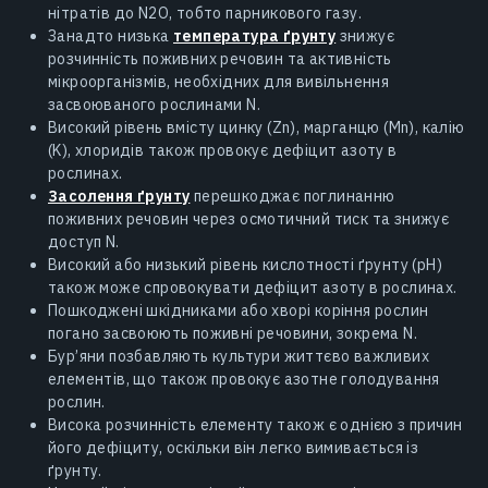
нітратів до N2O, тобто парникового газу.
Занадто низька
температура ґрунту
знижує
розчинність поживних речовин та активність
мікроорганізмів, необхідних для вивільнення
засвоюваного рослинами N.
Високий рівень вмісту цинку (Zn), марганцю (Mn), калію
(K), хлоридів також провокує дефіцит азоту в
рослинах.
Засолення ґрунту
перешкоджає поглинанню
поживних речовин через осмотичний тиск та знижує
доступ N.
Високий або низький рівень кислотності ґрунту (pH)
також може спровокувати дефіцит азоту в рослинах.
Пошкоджені шкідниками або хворі коріння рослин
погано засвоюють поживні речовини, зокрема N.
Бур’яни позбавляють культури життєво важливих
елементів, що також провокує азотне голодування
рослин.
Висока розчинність елементу також є однією з причин
його дефіциту, оскільки він легко вимивається із
ґрунту.