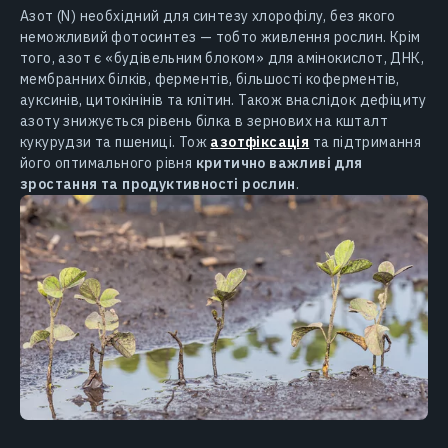
Азот (N) необхідний для синтезу хлорофілу, без якого
неможливий фотосинтез — тобто живлення рослин. Крім
того, азот є «будівельним блоком» для амінокислот, ДНК,
мембранних білків, ферментів, більшості коферментів,
ауксинів, цитокінінів та клітин. Також внаслідок дефіциту
азоту знижується рівень білка в зернових на кшталт
кукурудзи та пшениці. Тож
азотфіксація
та підтримання
його оптимального рівня
критично важливі для
зростання та продуктивності рослин
.