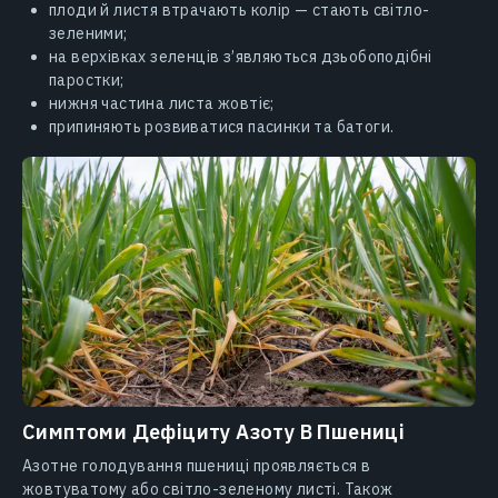
плоди й листя втрачають колір — стають світло-
зеленими;
на верхівках зеленців з’являються дзьобоподібні
паростки;
нижня частина листа жовтіє;
припиняють розвиватися пасинки та батоги.
Симптоми Дефіциту Азоту В Пшениці
Азотне голодування пшениці проявляється в
жовтуватому або світло-зеленому листі. Також