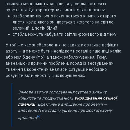
знижується кількість пагонів та уповільнюється їх
зростання. До характерних симптомів належать:
знебарвлення: воно починається з кінчиків старого
листя, колір якого змінюється з жовтого на світло-
зелений, а потім білий;
стебла можуть набувати світло-рожевого відтінку.
У той же час знебарвлення не завжди означає дефіцит
азоту — це може бути наслідком нестачі в пшениці калію
або молібдену (Mo), а також заболочування. Тому,
визначаючи причини проблеми, поряд із тестуванням
тканин та коректним аналізом ситуації необхідно
розуміти відмінності у цих порушеннях.
Зимове азотне голодування суттєво знижує
кількість та продуктивність
вирощування озимої
пшениці
. Ефективне вирішення проблеми —
внесення N на стадії кущення при достатньому
зрошенні
.