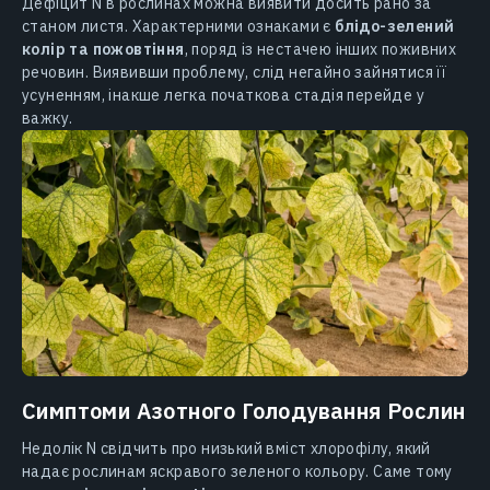
Дефіцит N в рослинах можна виявити досить рано за
станом листя. Характерними ознаками є
блідо-зелений
колір та пожовтіння
, поряд із нестачею інших поживних
речовин. Виявивши проблему, слід негайно зайнятися її
усуненням, інакше легка початкова стадія перейде у
важку.
Симптоми Азотного Голодування Рослин
Недолік N свідчить про низький вміст хлорофілу, який
надає рослинам яскравого зеленого кольору. Саме тому