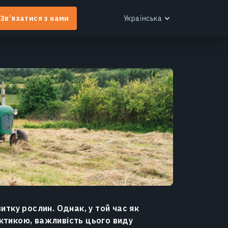
Зв’язатися з нами
Українська
English
Español
Português
Українська
EOS RayVision
Русский
ндивідуальні аналітичні звіти з розширеною
ізуалізацією для будь-якої галузі.
Дізнатися більше
итку рослин. Однак, у той час як
ктикою, важливість цього виду