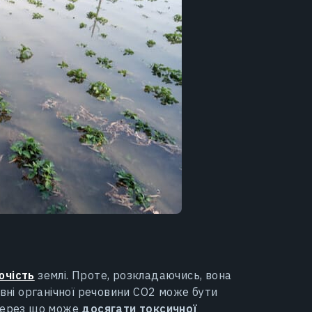
ючість
землі. Проте, розкладаючись, вона
івні органічної речовини CO2 може бути
 через що може
досягати токсичної