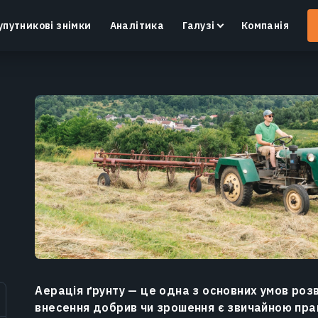
упутникові знімки
Аналітика
Галузі
Компанія
Crop Monitoring
Контроль посівів та полів за допомогою
І
інтелектуальної платформи для точного
в
землеробства.
Дізнатися більше
Аерація ґрунту — це одна з основних умов розв
внесення добрив чи зрошення є звичайною пра