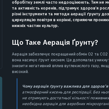
обробітку землі часто недооцінюють. Тим не м
та активність коренів, підтримує здоров’я рос
різні інструменти та методи аерації ґрунту д
циркуляцію повітря в корінні, сприяючи прон
нижніх частин культур.
Що Таке Аерація Ґрунту?
Аерація забезпечує покращений обмін О2 та СО2
вона насичує ґрунт киснем. Це допомагає уникну
знизити негативний вплив вуглекислого газу, якщ
високий.
Чому аерація ґрунту важлива для здоров’я
атмосферний кисень для респірації. Без ньог
не отримують достатньої кількості поживних
необхідна аерація для аеробних мікрооргані