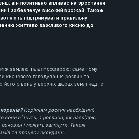
енш, він позитивно впливає на зростання
лин і забезпечує високий врожай. Також
озволяють підтримувати правильну
икненню життєво важливого кисню до
 між землею та атмосферою; саме тому
ти кисневого голодування рослин та
о його рівень у верхніх шарах землі надто
 коренів?
Корінням рослин необхідний
о вони в’януть, а рослини, як наслідок,
 речовин і можуть загинути. Також
змів та процесу оксидації.