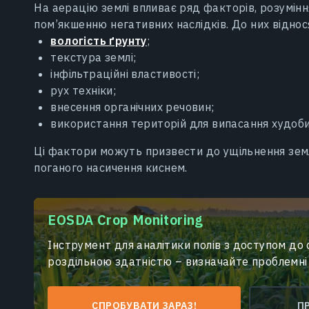
На аерацію землі впливає ряд факторів, розумінн
пом’якшенню негативних наслідків. До них віднос
вологість ґрунту
;
текстура землі;
інфільтраційні властивості;
рух техніки;
внесення органічних речовин;
використання територій для випасання худоб
Ці фактори можуть призвести до ущільнення землі
поганого насичення киснем.
EOSDA Crop Monitoring
Інструмент для аналітики полів з доступом до 
роздільною здатністю – визначайте проблемні
СПРОБУВАТИ ЗАРАЗ!
П