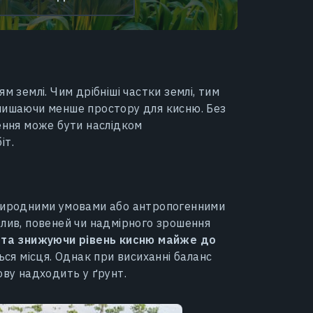
м землі. Чим дрібніші частки землі, тим
алишаючи менше простору для кисню. Без
нення може бути наслідком
іт.
природними умовами або антропогенними
злив, повеней чи надмірного зрошення
я та знижуючи рівень кисню майже до
ься місця. Однак при висиханні баланс
ову надходить у ґрунт.