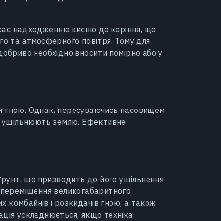
жає надходженню кисню до коріння, що
го та атмосферного повітря. Тому для
добриво необхідно вносити помірно або у
и гною. Однак, пересуваючись пасовищем
ни ущільнюють землю. Ефективне
рунт, що призводить до його ущільнення
и переміщення великогабаритного
 комбайнів і розкидачів гною, а також
ація ускладнюється, якщо техніка