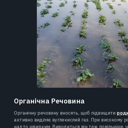
Органічна Речовина
Органічну речовину вносять, щоб підвищити
род
активно виділяє вуглекислий газ. При високому р
надто швидким. Виводиться він теж повільніше,