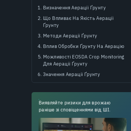
Визначення Аерації Ґрунту
Що Впливає На Якість Аерації
Ґрунту
Методи Аерації Ґрунту
Вплив Обробки Ґрунту На Аерацію
Можливості EOSDA Crop Monitoring
Для Аерації Ґрунту
Значення Аерації Ґрунту
Виявляйте ризики для врожаю
раніше зі сповіщеннями від ШІ.