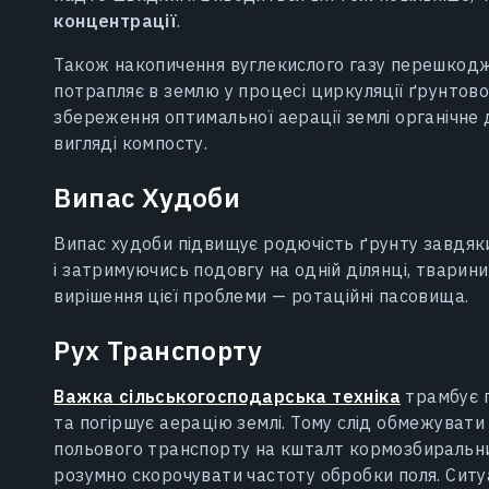
концентрації
.
Також накопичення вуглекислого газу перешкод
потрапляє в землю у процесі циркуляції ґрунтово
збереження оптимальної аерації землі органічне 
вигляді компосту.
Випас Худоби
Випас худоби підвищує родючість ґрунту завдяк
і затримуючись подовгу на одній ділянці, твари
вирішення цієї проблеми — ротаційні пасовища.
Рух Транспорту
Важка сільськогосподарська техніка
трамбує ґ
та погіршує аерацію землі. Тому слід обмежуват
польового транспорту на кшталт кормозбиральних
розумно скорочувати частоту обробки поля. Ситу