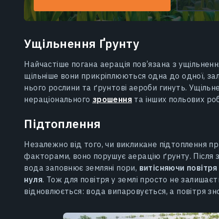
Ущільнення Ґрунту
Найчастіше погана аерація пов’язана з ущільнення
щільніше вони прикріплюються одна до одної, з
нього рослини та ґрунтові аероби гинуть. Ущіль
нераціонального
зрошення
та інших польових роб
Підтоплення
Незалежно від того, чи викликане підтоплення 
факторами, воно порушує аерацію ґрунту. Після 
вода заповнює земляні пори,
витісняючи повітр
нуля
. Тож для повітря у землі просто не залишаєт
відновлюється: вода випаровується, а повітря зн