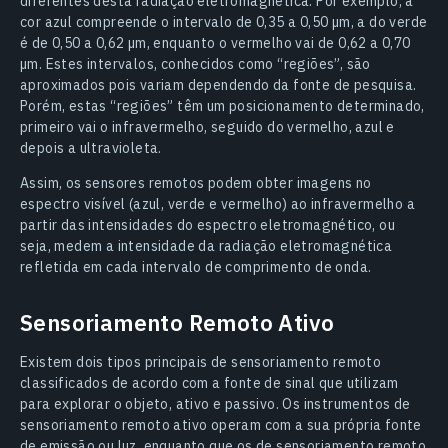
diferentes desta radiação eletromagnética. Por exemplo, a
cor azul compreende o intervalo de 0,35 a 0,50 µm, a do verde
é de 0,50 a 0,62 µm, enquanto o vermelho vai de 0,62 a 0,70
µm. Estes intervalos, conhecidos como “regiões”, são
aproximados pois variam dependendo da fonte de pesquisa.
Porém, estas “regiões” têm um posicionamento determinado,
primeiro vai o infravermelho, seguido do vermelho, azul e
depois a ultravioleta.
Assim, os sensores remotos podem obter imagens no
espectro visível (azul, verde e vermelho) ao infravermelho a
partir das intensidades do espectro eletromagnético, ou
seja, medem a intensidade da radiação eletromagnética
refletida em cada intervalo de comprimento de onda.
Sensoriamento Remoto Ativo
Existem dois tipos principais de sensoriamento remoto
classificados de acordo com a fonte de sinal que utilizam
para explorar o objeto, ativo e passivo. Os instrumentos de
sensoriamento remoto ativo operam com a sua própria fonte
de emissão ou luz, enquanto que os de sensoriamento remoto