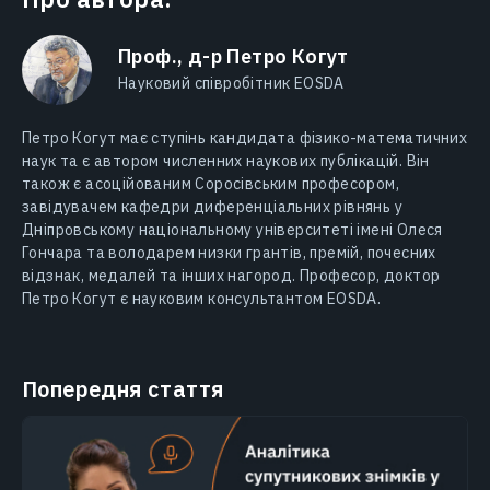
Проф., д-р Петро Когут
Науковий співробітник EOSDA
Петро Когут має ступінь кандидата фізико-математичних
наук та є автором численних наукових публікацій. Він
також є асоційованим Соросівським професором,
завідувачем кафедри диференціальних рівнянь у
Дніпровському національному університеті імені Олеся
Гончара та володарем низки грантів, премій, почесних
відзнак, медалей та інших нагород. Професор, доктор
Петро Когут є науковим консультантом EOSDA.
Попередня стаття