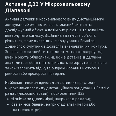
Активне ДЗЗ У Мікрохвильовому
Діапазоні
Активні датчики мікрохвильового виду дистанційного
зондування Землі посилають власний сигнал на
досліджуємий об’єкт, а потім вимірюють інтенсивність
повернутого сигналу. Відбивна здатність об’єктів
різниться, тому дистанційне зондування Землі за
допомогою супутників дозволяє визначити їхні контури.
Знаючи час, за який сигнал досяг мети та повернувся,
вчені можуть обчислити, на якій відстані від датчика
знаходиться об’єкт. Інтенсивність повернутого сигнала
також залежить від кута випромінювання й ступеня
рівності або прозорості поверхні.
Найбільш типовим прикладом активних пристроїв
мікрохвильового виду дистанційного зондування Землі є
радар (мікрохвильовий), а основні типи ДЗЗ:
зі знімками (двовимірні, наприклад радари);
без знімків (лінійні, наприклад альтиметри або
скаттерометри).