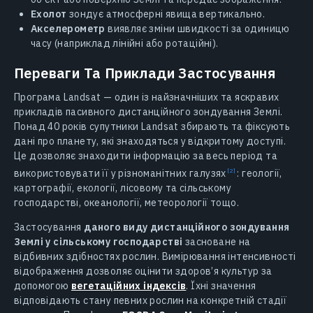
Ехолот
зондує атмосферні явища вертикально.
Акселерометр
виявляє зміни швидкості за одиницю
часу (наприклад лінійні або ротаційні).
Переваги Та Приклади Застосування
Програма Landsat — один із найзначніших та яскравих
прикладів пасивного дистанційного зондування Землі.
Понад 40 років супутники Landsat збирають та фіксують
дані про планету, які знаходяться у відкритому доступі.
Це дозволяє знаходити інформацію за весь період та
використовувати її у різноманітних
галузях
: геології,
картографії, екології, лісовому та сільському
господарстві, океанології, метеорології тощо.
Застосування
даного виду дистанційного зондування
Землі у сільському господарстві
засноване на
відбивних здібностях рослин. Вимірювання інтенсивності
відображення дозволяє оцінити здоров’я культур за
допомогою
вегетаційних індексів
. Їхні значення
відповідають стану певних рослин на конкретній стадії