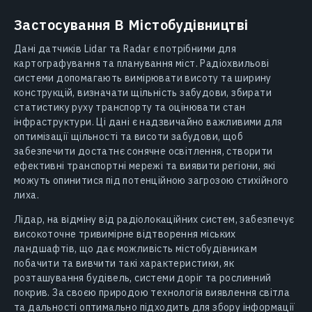
Застосування В Містобудівництві
Дані датчиків Lidar та Radar є потрібними для
картографування та планування міст. Радіохвильові
системи допомагають вимірювати висоту та ширину
конструкцій, визначати щільність забудови, збирати
статистику руху транспорту та оцінювати стан
інфраструктури. Ці дані є надзвичайно важливими для
оптимізації щільності та висоти забудови, щоб
забезпечити достатнє сонячне освітлення, створити
ефективні транспортні мережі та виявити регіони, які
можуть опинитися під потенційною загрозою стихійного
лиха.
Лідар, на відміну від радіолокаційних систем, забезпечує
високоточне тривимірне відтворення міських
ландшафтів, що дає можливість містобудівникам
побачити та вивчити такі характеристики, як
розташування будівель, системи доріг та рослинний
покрив. За своєю природою технологія виявлення світла
та дальності оптимально підходить для збору інформації