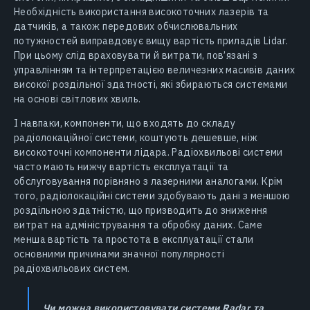
Необхідність використання високоточних лазерів та
датчиків, а також передових обчислювальних
потужностей виправдовує вищу вартість приладів Lidar.
При цьому слід враховувати й витрати, пов’язані з
управлінням та інтерпретацією величезних масивів даних
високої роздільної здатності, які збираються системами
на основі світлових хвиль.
І навпаки, компоненти, що входять до складу
радіолокаційної системи, коштують дешевше, ніж
високоточні компоненти лідара. Радіохвильові системи
часто мають нижчу вартість експлуатації та
обслуговування порівняно з лазерними аналогами. Крім
того, радіолокаційні системи здобувають дані з меншою
роздільною здатністю, що призводить до зниження
витрат на адміністрування та обробку даних. Саме
менша вартість та простота в експлуатації стали
основними причинами значної популярності
радіохвильових систем.
Чи можна використовувати системи Radar та