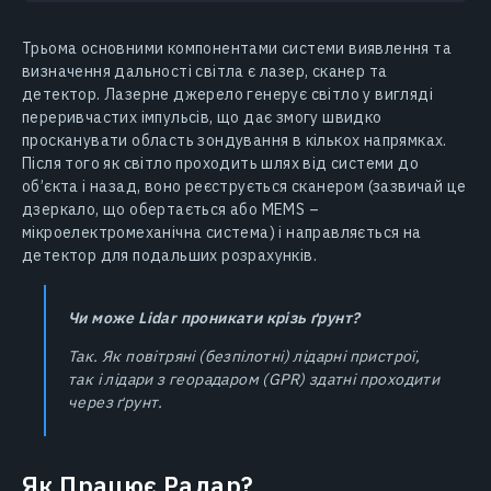
Трьома основними компонентами системи виявлення та
визначення дальності світла є лазер, сканер та
детектор. Лазерне джерело генерує світло у вигляді
переривчастих імпульсів, що дає змогу швидко
просканувати область зондування в кількох напрямках.
Після того як світло проходить шлях від системи до
об’єкта і назад, воно реєструється сканером (зазвичай це
дзеркало, що обертається або MEMS –
мікроелектромеханічна система) і направляється на
детектор для подальших розрахунків.
Чи може Lidar проникати крізь ґрунт?
Так. Як повітряні (безпілотні) лідарні пристрої,
так і лідари з георадаром (GPR) здатні проходити
через ґрунт.
Як Працює Радар?