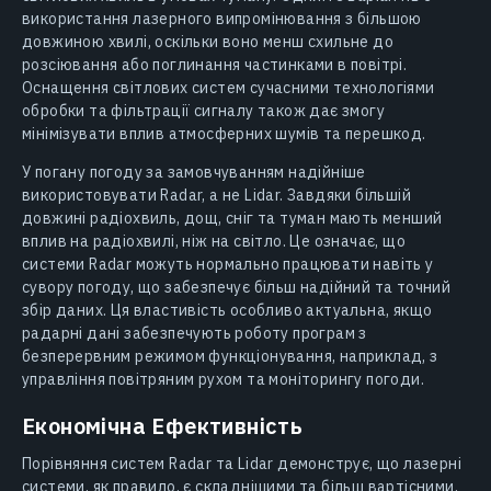
використання лазерного випромінювання з більшою
довжиною хвилі, оскільки воно менш схильне до
розсіювання або поглинання частинками в повітрі.
Оснащення світлових систем сучасними технологіями
обробки та фільтрації сигналу також дає змогу
мінімізувати вплив атмосферних шумів та перешкод.
У погану погоду за замовчуванням надійніше
використовувати Radar, а не Lidar. Завдяки більшій
довжині радіохвиль, дощ, сніг та туман мають менший
вплив на радіохвилі, ніж на світло. Це означає, що
системи Radar можуть нормально працювати навіть у
сувору погоду, що забезпечує більш надійний та точний
збір даних. Ця властивість особливо актуальна, якщо
радарні дані забезпечують роботу програм з
безперервним режимом функціонування, наприклад, з
управління повітряним рухом та моніторингу погоди.
Економічна Ефективність
Порівняння систем Radar та Lidar демонструє, що лазерні
системи, як правило, є складнішими та більш вартісними.