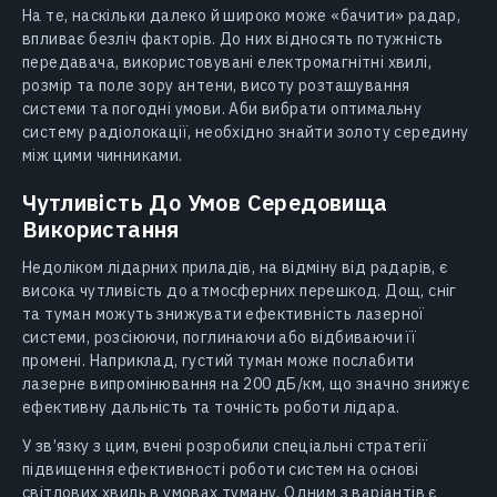
На те, наскільки далеко й широко може «бачити» радар,
впливає безліч факторів. До них відносять потужність
передавача, використовувані електромагнітні хвилі,
розмір та поле зору антени, висоту розташування
системи та погодні умови. Аби вибрати оптимальну
систему радіолокації, необхідно знайти золоту середину
між цими чинниками.
Чутливість До Умов Середовища
Використання
Недоліком лідарних приладів, на відміну від радарів, є
висока чутливість до атмосферних перешкод. Дощ, сніг
та туман можуть знижувати ефективність лазерної
системи, розсіюючи, поглинаючи або відбиваючи її
промені. Наприклад, густий туман може послабити
лазерне випромінювання на 200 дБ/км, що значно знижує
ефективну дальність та точність роботи лідара.
У зв’язку з цим, вчені розробили спеціальні стратегії
підвищення ефективності роботи систем на основі
світлових хвиль в умовах туману. Одним з варіантів є