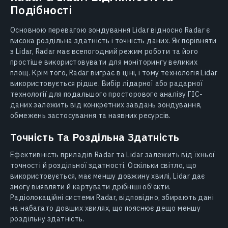
Подібності
Основною перевагою зондування Lidar відносно Radar є
висока роздільна здатність і точність даних. Як порівняти
з Lidar, Radar має всепогодний режим роботи та його
простіше використовувати для моніторингу великих
площ. Крім того, Radar виграє в ціні, і тому технологія Lidar
використовується рідше. Вибір лідарної або радарної
технології для подальшого просторового аналізу ГІС-
даних залежить від конкретних завдань зондування,
обмежень застосування та наявних ресурсів.
Точність Та Роздільна Здатність
Ефективність приладів Radar та Lidar залежить від їхньої
точності й роздільної здатності. Оскільки світло, що
використовується, має меншу довжину хвилі, Lidar дає
змогу виявляти й картувати дрібніші об’єкти.
Радіолокаційні системи Radar, відповідно, збирають дані
на набагато довших хвилях, що пояснює дещо меншу
роздільну здатність.