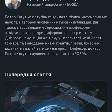
Науковий співробітник EOSDA
Петро Когут має ступінь кандидата фізико-математичних
наук та є автором численних наукових публікацій. Він
також є асоційованим Соросівським професором,
завідувачем кафедри диференціальних рівнянь у
Дніпровському національному університеті імені Олеся
Гончара та володарем низки грантів, премій, почесних
відзнак, медалей та інших нагород. Професор, доктор
Петро Когут є науковим консультантом EOSDA.
Попередня стаття