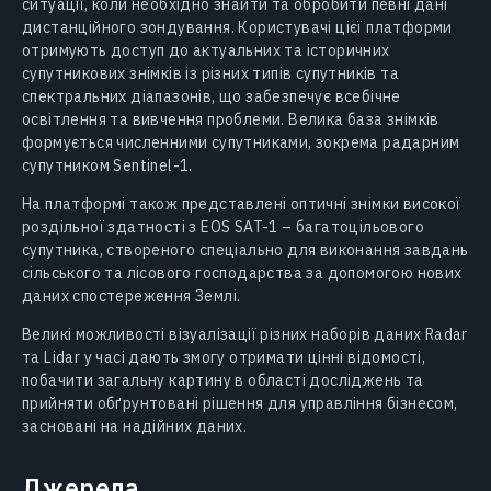
ситуації, коли необхідно знайти та обробити певні дані
дистанційного зондування. Користувачі цієї платформи
отримують доступ до актуальних та історичних
супутникових знімків із різних типів супутників та
спектральних діапазонів, що забезпечує всебічне
освітлення та вивчення проблеми. Велика база знімків
формується численними супутниками, зокрема радарним
супутником Sentinel-1.
На платформі також представлені оптичні знімки високої
роздільної здатності з EOS SAT-1 – багатоцільового
супутника, створеного спеціально для виконання завдань
сільського та лісового господарства за допомогою нових
даних спостереження Землі.
Великі можливості візуалізації різних наборів даних Radar
та Lidar у часі дають змогу отримати цінні відомості,
побачити загальну картину в області досліджень та
прийняти обґрунтовані рішення для управління бізнесом,
засновані на надійних даних.
Джерела