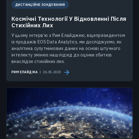
ДИСТАНЦІЙНЕ ЗОНДУВАННЯ
Космічні Технології У Відновленні Після
Стихійних Лих
У цьому інтерв’ю з Рим Елайджею, віцепрезидентом
із продажів EOS Data Analytics, ми досліджуємо, як
аналітика супутникових даних на основі штучного
інтелекту змінює наш підхід до оцінки збитків
внаслідок стихійних лих.
РИМ ЕЛАЙДЖА
26.05.2023