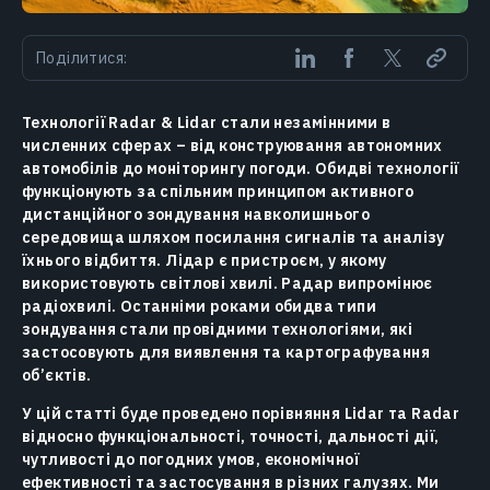
Поділитися:
Технології Radar & Lidar стали незамінними в
численних сферах – від конструювання автономних
автомобілів до моніторингу погоди. Обидві технології
функціонують за спільним принципом активного
дистанційного зондування навколишнього
середовища шляхом посилання сигналів та аналізу
їхнього відбиття. Лідар є пристроєм, у якому
використовують світлові хвилі. Радар випромінює
радіохвилі. Останніми роками обидва типи
зондування стали провідними технологіями, які
застосовують для виявлення та картографування
об’єктів.
У цій статті буде проведено порівняння Lidar та Radar
відносно функціональності, точності, дальності дії,
чутливості до погодних умов, економічної
ефективності та застосування в різних галузях. Ми