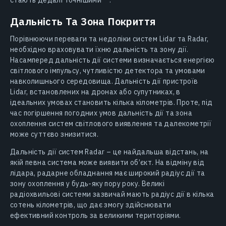
Дальність Та Зона Покриття
Порівнюючи переваги та недоліки систем Lidar та Radar,
необхідно враховувати їхню дальність та зону дії.
Насамперед дальність дії системи визначається енергією
світлового імпульсу, чутливістю детектора та умовами
навколишнього середовища. Дальність дії пристроїв
Lidar, встановлених на дронах або супутниках, в
ідеальних умовах становить кілька кілометрів. Проте, під
час погіршення погодних умов дальність дії та зона
охоплення систем світлового виявлення та далекометрії
може суттєво знизитися.
Дальність дії систем Radar – це найдальша відстань, на
якій певна система може виявити об’єкт. На відміну від
лідара, радарне обладнання має широкий радіус дії та
зону охоплення у будь-яку пору року. Великі
радіохвильові системи зазвичай мають радіус дії в кілька
сотень кілометрів, що дає змогу здійснювати
ефективний контроль за великими територіями.