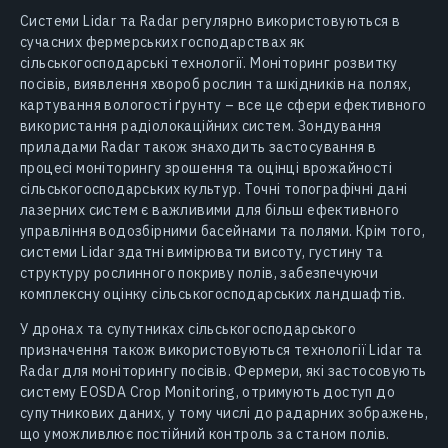
Системи Lidar та Radar регулярно використовуються в
сучасних фермерських господарствах як
сільськогосподарські технології. Моніторинг розвитку
посівів, виявлення хвороб рослин та шкідників на полях,
картування вологості ґрунту – все це сфери ефективного
використання радіолокаційних систем. Зондування
приладами Radar також знаходить застосування в
процесі моніторингу зрошення та оцінці врожайності
сільськогосподарських культур. Точні топографічні дані
лазерних систем є важливими для більш ефективного
управління водозбірними басейнами та полями. Крім того,
системи Lidar здатні вимірювати висоту, густину та
структуру рослинного покриву полів, забезпечуючи
комплексну оцінку сільськогосподарських ландшафтів.
У дронах та супутниках сільськогосподарського
призначення також використовуються технології Lidar та
Radar для моніторингу посівів. Фермери, які застосовують
систему EOSDA Crop Monitoring, отримують доступ до
супутникових даних, у тому числі до радарних зображень,
що уможливлює постійний контроль за станом полів.