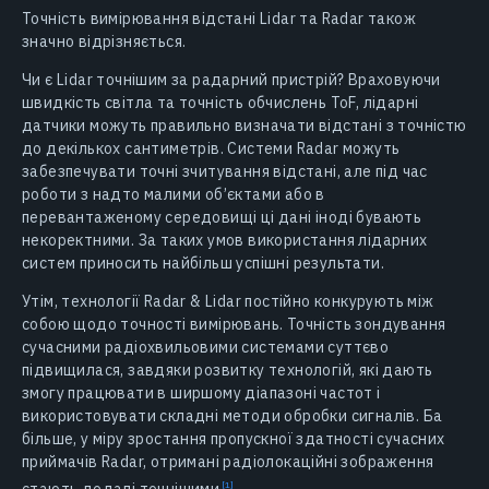
Точність вимірювання відстані Lidar та Radar також
значно відрізняється.
Чи є Lidar точнішим за радарний пристрій? Враховуючи
швидкість світла та точність обчислень ToF, лідарні
датчики можуть правильно визначати відстані з точністю
до декількох сантиметрів. Системи Radar можуть
забезпечувати точні зчитування відстані, але під час
роботи з надто малими об’єктами або в
перевантаженому середовищі ці дані іноді бувають
некоректними. За таких умов використання лідарних
систем приносить найбільш успішні результати.
Утім, технології Radar & Lidar постійно конкурують між
собою щодо точності вимірювань. Точність зондування
сучасними радіохвильовими системами суттєво
підвищилася, завдяки розвитку технологій, які дають
змогу працювати в ширшому діапазоні частот і
використовувати складні методи обробки сигналів. Ба
більше, у міру зростання пропускної здатності сучасних
приймачів Radar, отримані радіолокаційні зображення
стають дедалі
точнішими
.