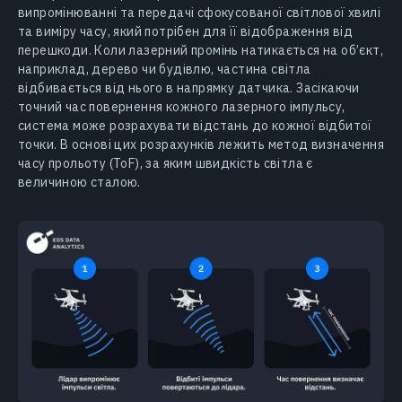
випромінюванні та передачі сфокусованої світлової хвилі
та виміру часу, який потрібен для її відображення від
перешкоди. Коли лазерний промінь натикається на об’єкт,
наприклад, дерево чи будівлю, частина світла
відбивається від нього в напрямку датчика. Засікаючи
точний час повернення кожного лазерного імпульсу,
система може розрахувати відстань до кожної відбитої
точки. В основі цих розрахунків лежить метод визначення
часу прольоту (ToF), за яким швидкість світла є
величиною сталою.