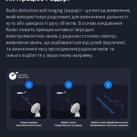
Radio detection and ranging (радар) – це метод виявлення,
який використовує радіохвилі для визначення дальності,
кута або швидкості руху об’єктів. В основі зондування
Radar лежить принцип активної передачі
електромагнітних хвиль у радіочастотному спектрі,
виявлення хвиль, що відбиваються від цілей (відлуння),
та визначення часу проходження радіосигналів та
їхнього відбиття у зворотному напрямку.