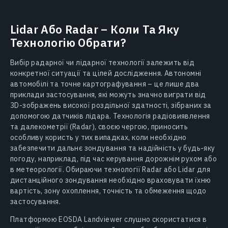
Lidar Або Radar – Коли Та Яку
Технологію Обрати?
Вибір радарної чи лідарної технології залежить від
конкретної ситуації та цілей дослідження. Автономні
автомобілі та точне картографування – це лише два
приклади застосування, які можуть значно виграти від
3D-зображень високої роздільної здатності, зібраних за
допомогою датчиків лідара. Технологія радіовиявлення
та далекометрії (Radar), своєю чергою, приносить
особливу користь у тих випадках, коли необхідно
забезпечити дальнє зондування та надійність у будь-яку
погоду, наприклад, під час керування дорожнім рухом або
в метеорології. Обираючи технології Radar або Lidar для
дистанційного зондування необхідно враховувати їхню
вартість, зону охоплення, точність та обмеження щодо
застосування.
Платформою EOSDA Landviewer слушно скористатися в