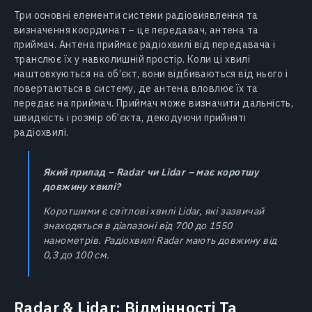
Три основні елементи системи радіовиявлення та
визначення координат – це передавач, антена та
приймач. Антена приймає радіохвилі від передавача і
транслює їх у навколишній простір. Коли ці хвилі
наштовхуються на об’єкт, вони відбиваються від нього і
повертаються в систему, де антена вловлює їх та
передає на приймач. Приймач може визначити дальність,
швидкість і розмір об’єкта, декодуючи прийняті
радіохвилі.
Який прилад – Radar чи Lidar – має коротшу
довжину хвилі?
Коротшими є світлові хвилі Lidar, які зазвичай
знаходяться в діапазоні від 700 до 1550
нанометрів. Радіохвилі Radar мають довжину від
0,3 до 100 см.
Radar & Lidar: Відмінності Та