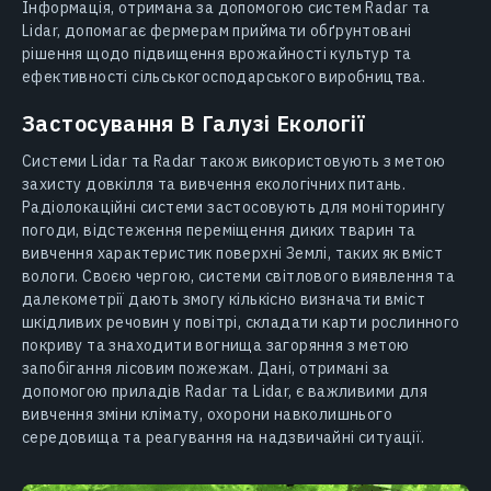
Інформація, отримана за допомогою систем Radar та
Lidar, допомагає фермерам приймати обґрунтовані
рішення щодо підвищення врожайності культур та
ефективності сільськогосподарського виробництва.
Застосування В Галузі Екології
Системи Lidar та Radar також використовують з метою
захисту довкілля та вивчення екологічних питань.
Радіолокаційні системи застосовують для моніторингу
погоди, відстеження переміщення диких тварин та
вивчення характеристик поверхні Землі, таких як вміст
вологи. Своєю чергою, системи світлового виявлення та
далекометрії дають змогу кількісно визначати вміст
шкідливих речовин у повітрі, складати карти рослинного
покриву та знаходити вогнища загоряння з метою
запобігання лісовим пожежам. Дані, отримані за
допомогою приладів Radar та Lidar, є важливими для
вивчення зміни клімату, охорони навколишнього
середовища та реагування на надзвичайні ситуації.