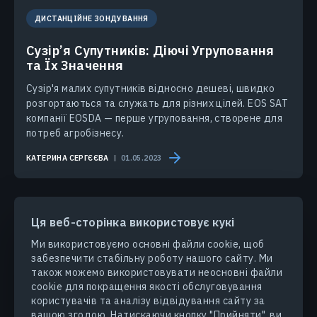
ДИСТАНЦІЙНЕ ЗОНДУВАННЯ
Сузір’я Супутників: Діючі Угруповання
та Їх Значення
Сузір'я малих супутників відносно дешеві, швидко
розгортаються та служать для різних цілей. EOS SAT
компанії EOSDA — перше угруповання, створене для
потреб агробізнесу.
КАТЕРИНА СЕРГЄЄВА
01.05.2023
Ця веб-сторінка використовує кукі
Ми використовуємо основні файли cookie, щоб
забезпечити стабільну роботу нашого сайту. Ми
ПРОДУКТИ ТА РІШЕННЯ
також можемо використовувати неосновні файли
cookie для покращення якості обслуговування
користувачів та аналізу відвідування сайту за
ГАЛУЗІ
вашою згодою. Натискаючи кнопку "Прийняти", ви