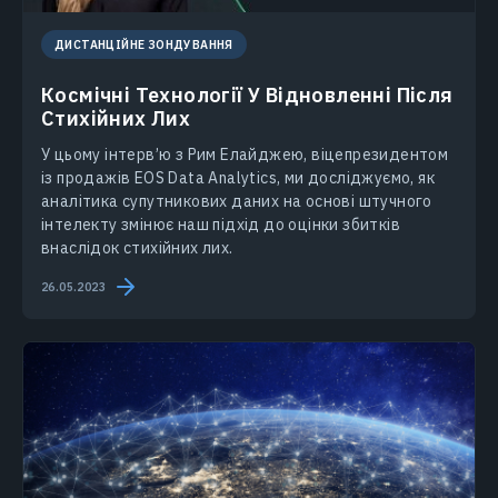
ДИСТАНЦІЙНЕ ЗОНДУВАННЯ
Космічні Технології У Відновленні Після
Стихійних Лих
У цьому інтерв’ю з Рим Елайджею, віцепрезидентом
із продажів EOS Data Analytics, ми досліджуємо, як
аналітика супутникових даних на основі штучного
інтелекту змінює наш підхід до оцінки збитків
внаслідок стихійних лих.
26.05.2023