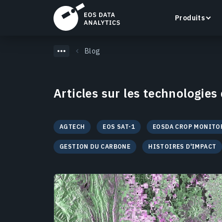
Produits
Blog
Articles sur les technologies
LandViewer
Recherchez, visualisez et analysez des images
AGTECH
EOS SAT-1
EOSDA CROP MONITO
satellite directement dans votre navigateur.
GESTION DU CARBONE
HISTOIRES D'IMPACT
En savoir plus