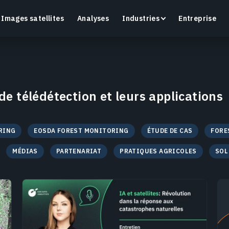
Images satellites
Analyses
Industries
Entreprise
 de télédétection et leurs applications
Crop Monitoring
Suivez la santé des cultures et l’état des champs
O
RING
EOSDA FOREST MONITORING
ÉTUDE DE CAS
FORE
grâce à une plateforme intelligente d’agriculture de
a
précision.
MÉDIAS
PARTENARIAT
PRATIQUES AGRICOLES
SOL
En savoir plus
E