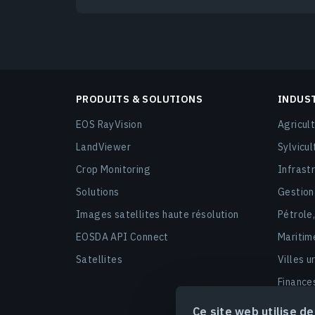
PRODUITS & SOLUTIONS
INDUS
EOS RayVision
Agricult
LandViewer
Sylvicul
Crop Monitoring
Infrast
Solutions
Gestion
Images satellites haute résolution
Pétrole
EOSDA API Connect
Maritim
Satellites
Villes u
Finance
Sécurit
Ce site web utilise d