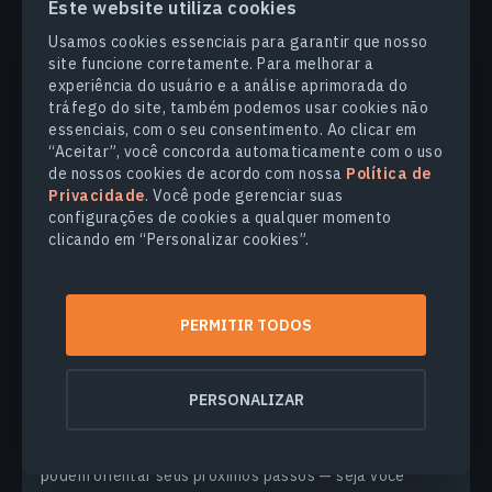
Este website utiliza cookies
Mais notícias
Usamos cookies essenciais para garantir que nosso
site funcione corretamente. Para melhorar a
experiência do usuário e a análise aprimorada do
tráfego do site, também podemos usar cookies não
essenciais, com o seu consentimento. Ao clicar em
“Aceitar”, você concorda automaticamente com o uso
de nossos cookies de acordo com nossa
Política de
Privacidade
. Você pode gerenciar suas
configurações de cookies a qualquer momento
clicando em “Personalizar cookies”.
SENSORIAMENTO REMOTO
PERMITIR TODOS
Imagens De Satélite Antigas: Acessando
Dados Históricos
PERSONALIZAR
Décadas de imagens espaciais estão ao seu alcance.
Imagens de satélite antigas revelam o passado e
podem orientar seus próximos passos — seja você