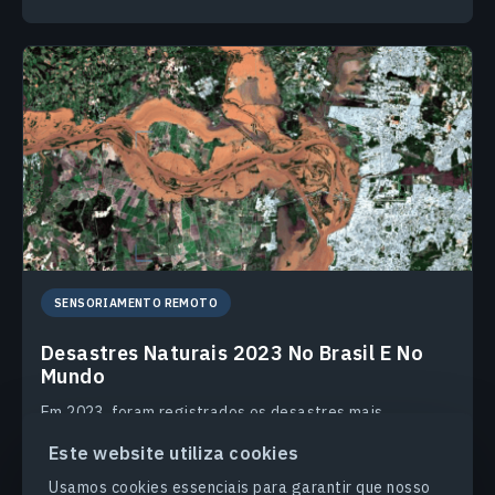
SENSORIAMENTO REMOTO
Desastres Naturais 2023 No Brasil E No
Mundo
Em 2023, foram registrados os desastres mais
mortíferos, muitos, atribuídos à influência humana no
Este website utiliza cookies
meio ambiente. No entanto, podemos trabalhar para
mudar o padrão de agravamento das calamidades.
Usamos cookies essenciais para garantir que nosso