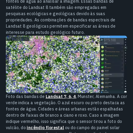
fontes de água ao analisar a imagem. Essas bandas de
satélite do Landsat 8 também são empregadas em
pesquisas ecológicas e geológicas devido às suas
propriedades. As combinações de bandas espectrais de
Landsat 8 geológicas permitem especificar as áreas de
interesse para estudo geológico futuro.
Foto das bandas de
Landsat 7, 6, 4
, Munster, Alemanha. A cor
verde indica a vegetação. O azul escuro ou preto destaca as
fontes de água. Cidades e áreas urbanas estão espalhadas
dentro de faixas de branco a ciano e roxo. Caso a imagem
indique vermelho, isso significa que o sensor tirou a foto do
vulcão, do
incêndio florestal
ou do campo do painel solar