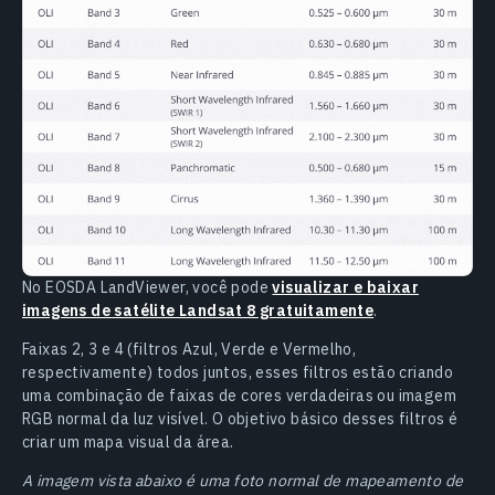
No EOSDA LandViewer, você pode
visualizar e baixar
imagens de satélite Landsat 8 gratuitamente
.
Faixas 2, 3 e 4 (filtros Azul, Verde e Vermelho,
respectivamente) todos juntos, esses filtros estão criando
uma combinação de faixas de cores verdadeiras ou imagem
RGB normal da luz visível. O objetivo básico desses filtros é
criar um mapa visual da área.
A imagem vista abaixo é uma foto normal de mapeamento de