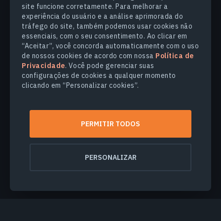
site funcione corretamente. Para melhorar a
PROF. DR. PETRO KOGUT
17.05.2024
experiência do usuário e a análise aprimorada do
tráfego do site, também podemos usar cookies não
essenciais, com o seu consentimento. Ao clicar em
“Aceitar”, você concorda automaticamente com o uso
de nossos cookies de acordo com nossa
Política de
Privacidade
. Você pode gerenciar suas
configurações de cookies a qualquer momento
PRODUCTS & SOLUTIONS
clicando em “Personalizar cookies”.
SETORES
PERMITIR TODOS
COMPANHIA
PERSONALIZAR
EXPLORE
© 2026
EOS Data Analytics,Inc.
Todos os direitos reservados.