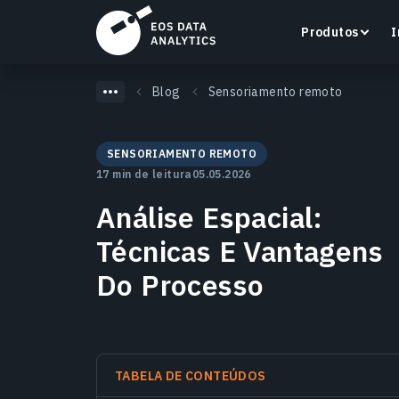
Produtos
I
Blog
Sensoriamento remoto
SENSORIAMENTO REMOTO
17 min de leitura
05.05.2026
LandViewer
Análise Espacial:
Pesquise, visualize e analise imagens de satélite
diretamente no seu navegador.
Técnicas E Vantagens
Do Processo
Saiba mais
TABELA DE CONTEÚDOS