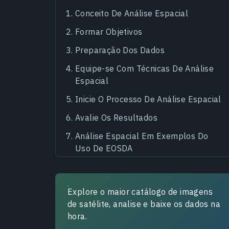
Conceito De Análise Espacial
Formar Objetivos
Preparação Dos Dados
Equipe-se Com Técnicas De Análise
Espacial
Inicie O Processo De Análise Espacial
Avalie Os Resultados
Análise Espacial Em Exemplos Do
Uso De EOSDA
Vantagens e Possibilidades de
Análise Espacial
Explore o maior catálogo de imagens
de satélite, analise e baixe os dados na
hora.