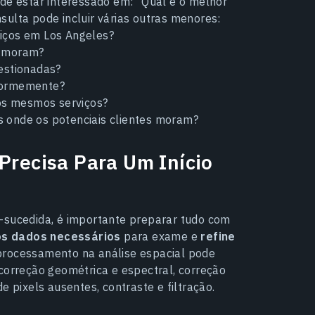
ode estar interessado em: “Qual é o melhor
sulta pode incluir várias outras menores:
iços em Los Angeles?
vo moram?
estionadas?
iformemente?
os mesmos serviços?
es onde os potenciais clientes moram?
 Precisa Para Um Início
m-sucedida, é importante preparar tudo com
os dados necessários
para exame e
refine
processamento na análise espacial pode
 correção geométrica e espectral, correção
e pixels ausentes, contraste e filtração.