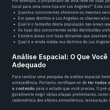
Por exemplo, o proprietário de uma rede de lojas p
local para uma nova loja em Los Angeles?” Esta con
Quantos concorrentes oferecem os mesmos serv
Em quais distritos e Los Angeles os clientes-al
Qual é o tamanho desta população nas áreas qu
As lojas dos concorrentes estão distribuídas un
Existem áreas com lojas distantes que prestam 
Qual é a renda média nos distritos de Los Angel
Análise Espacial: O Que Você
Adequado
Para realizar uma pesquisa de análise espacial be
antecedência. Portanto, certifique-se de
ter todos 
o conteúdo
para o estado que você precisa. O pré-
geralmente exigir várias etapas preliminares, como
radiométrica dos efeitos atmosféricos, restauração d