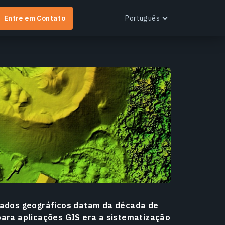
Entre em Contato
Português
English
Español
Português
Українська
EOS RayVision
Русский
btenha relatórios analíticos personalizados com
isualização avançada para qualquer setor.
aiba mais
 dados geográficos datam da década de
para aplicações GIS era a sistematização