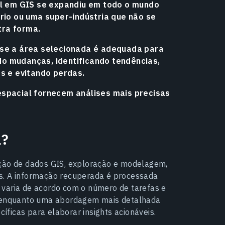
ial em GIS se expandiu em todo o mundo
ário ou uma super-indústria que não se
tra forma.
 se a área selecionada é adequada para
o mudanças, identificando tendências,
os e evitando perdas.
espacial fornecem análises mais precisas
l?
ação de dados GIS, exploração e modelagem,
s. A informação recuperada é processada
 varia de acordo com o número de tarefas e
o, enquanto uma abordagem mais detalhada
ficas para elaborar insights acionáveis.