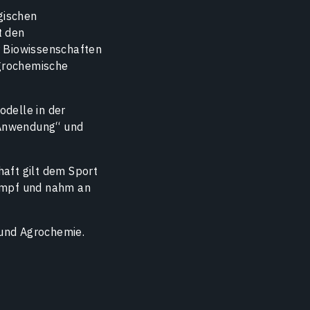
gischen
t den
r Biowissenschaften
grochemische
odelle in der
 Anwendung“ und
haft gilt dem Sport
kampf und nahm an
und Agrochemie.