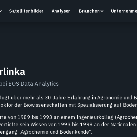
Satellitenbilder
Analysen
Branchen
Unternehm
Crop Monitoring
rlinka
Überwachen Sie den Zustand von Kulturen und
M
Feldern mit einer intelligenten Plattform für
f
bei EOS Data Analytics
Präzisionslandwirtschaft.
Mehr erfahren
M
rfügt über mehr als 30 Jahre Erfahrung in Agronomie und
 Doktor der Biowissenschaften mit Spezialisierung auf Bode
ierte von 1989 bis 1993 an einem Ingenieurkolleg (Agroch
vertiefte sein Wissen von 1993 bis 1998 an der Nationalen 
diengang „Agrochemie und Bodenkunde“.