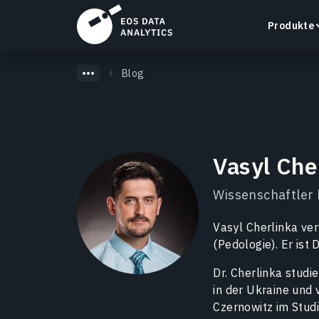
Produkte
Blog
LandViewer
Vasyl Che
Satellitenbilder direkt im Browser suchen,
visualisieren und analysieren.
Wissenschaftler 
Mehr erfahren
Vasyl Cherlinka ve
(Pedologie). Er ist
Dr. Cherlinka stud
in der Ukraine und 
Czernowitz im Stu