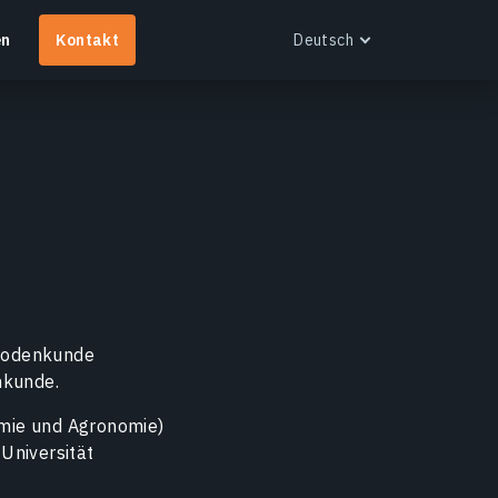
en
Kontakt
Deutsch
English
Español
Português
Français
EOS RayVision
Українська
aßgeschneiderte analytische Berichte mit
Русский
ortschrittlicher Visualisierung für jede Branche.
Deutsch
ehr erfahren
 Bodenkunde
nkunde.
emie und Agronomie)
Universität