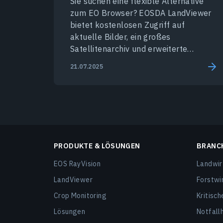
Sie suchen eine flexible Alternative
zum EO Browser? EOSDA LandViewer
bietet kostenlosen Zugriff auf
aktuelle Bilder, ein großes
Satellitenarchiv und erweiterte
Analysetools.
21.07.2025
PRODUKTE & LÖSUNGEN
BRANC
EOS RayVision
Landwir
LandViewer
Forstwi
Crop Monitoring
Kritisch
Lösungen
Notfallh