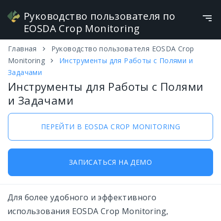
Руководство пользователя по
EOSDA Crop Monitoring
Главная
Руководство пользователя EOSDA Crop
Инструменты для Работы с Полями и
Русский
Monitoring
Инструменты для Работы с Полями и
Задачами
Задачами
Инструменты для Работы с Полями
Работа с Картой Посевов
и Задачами
Сезонность
ПЕРЕЙТИ В EOSDA CROP MONITORING
Добавить поле
Мониторинг
ЗАПИСАТЬСЯ НА ДЕМО
Погода
Для более удобного и эффективного
Скаутинг
использования EOSDA Crop Monitoring,
Обзор