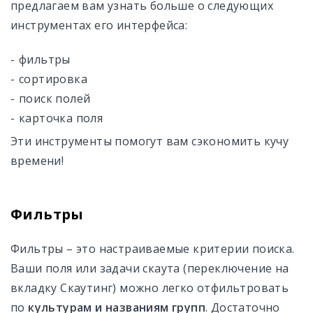
предлагаем вам узнать больше о следующих
инструментах его интерфейса:
Карты дифференцированного внесения
Журнал Работ
фильтры
сортировка
Менеджер Данных
поиск полей
карточка поля
Менеджер Полей
Эти инструменты помогут вам сэкономить кучу
Управление Командой
времени!
Настройки
Фильтры
Аккаунт и Цены
Доступ через API
Фильтры – это настраиваемые критерии поиска.
Ваши поля или задачи скаута (переключение на
вкладку Скаутинг) можно легко отфильтровать
по
культурам и
названиям групп
. Достаточно