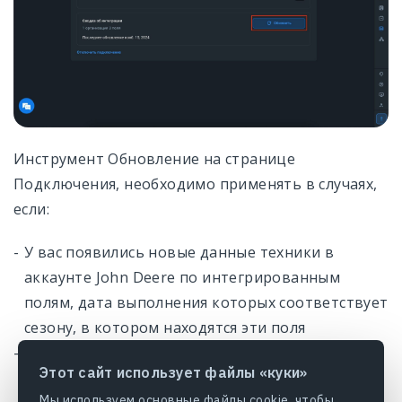
Инструмент Обновление на странице
Подключения, необходимо применять в случаях,
если:
У вас появились новые данные техники в
аккаунте John Deere по интегрированным
полям, дата выполнения которых соответствует
сезону, в котором находятся эти поля
У вас изменились наименования или границы
Этот сайт использует файлы «куки»
полей в аккаунте John Deere по
Мы используем основные файлы cookie, чтобы