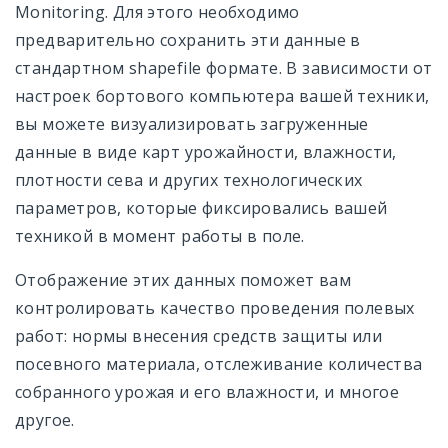
Monitoring. Для этого необходимо
предварительно сохранить эти данные в
Карты дифференцированного внесения
стандартном shapefile формате. В зависимости от
Журнал Работ
настроек бортового компьютера вашей техники,
вы можете визуализировать загруженные
Менеджер Данных
данные в виде карт урожайности, влажности,
Менеджер Полей
плотности сева и других технологических
параметров, которые фиксировались вашей
Управление Командой
техникой в момент работы в поле.
Настройки
Отображение этих данных поможет вам
Аккаунт и Цены
контролировать качество проведения полевых
работ: нормы внесения средств защиты или
Доступ через API
посевного материала, отслеживание количества
собранного урожая и его влажности, и многое
другое.