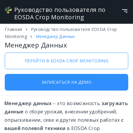
Руководство пользователя по
EOSDA Crop Monitoring
Главная
Руководство пользователя EOSDA Crop
Инструменты для Работы с Полями и
Русский
Monitoring
Менеджер Данных
Задачами
Менеджер Данных
Работа с Картой Посевов
ПЕРЕЙТИ В EOSDA CROP MONITORING
Сезонность
Добавить поле
ЗАПИСАТЬСЯ НА ДЕМО
Мониторинг
Менеджер данных
– это возможность
загружать
Погода
данные
о сборе урожая, внесении удобрений,
Скаутинг
опрыскивании, севе и других полевых работах
с
вашей полевой техники
в EOSDA Crop
Обзор