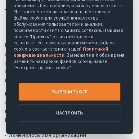
интегрированным полям
обеспечить бесперебойную работу нашего сайта.
Вы добавили интегрированные поля в другой
Мы также можем использовать неосновные
сезон/сезоны и хотите в эти сезоны
файлы cookie для улучшения качества
обслуживания пользователей и анализа
интегрировать данные техники из аккаунта
посещаемости сайта с вашего согласия. Нажимая
John Deere по интегрированным полям
кнопку "Принять", вы автоматически
соглашаетесь с использованием нами файлов
Вы нажимаете на кнопку
Обновить
и после этого
cookie в соответствии с нашей
Политикой
система ищет обновления, которые были
конфиденциальности
. Вы можете в любое время
изменить настройки файлов cookie, нажав
описаны в начале этого пункта. Если такие
"Настроить файлы cookie".
обновления присутствуют, они автоматически
интегрируются в EOSDA Crop Monitoring
РАЗРЕШИТЬ ВСЕ
Кнопка
Обновить
на странице списка
организаций обновляет все изменения, которые
происходили с организациями в аккаунте John
НАСТРОИТЬ
Deere:
Изменилось имя организации