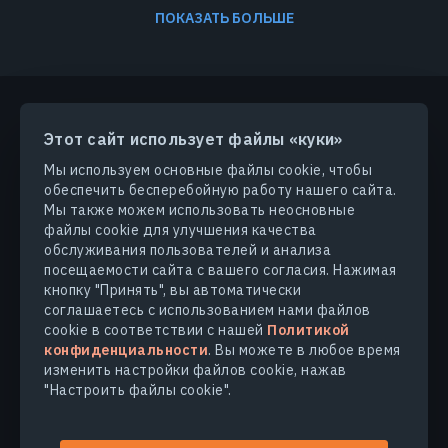
ПОКАЗАТЬ БОЛЬШЕ
Этот сайт использует файлы «куки»
ПРОДУКТЫ И РЕШЕНИЯ
Мы используем основные файлы cookie, чтобы
обеспечить бесперебойную работу нашего сайта.
ОТРАСЛИ
Мы также можем использовать неосновные
файлы cookie для улучшения качества
обслуживания пользователей и анализа
КОМПАНИЯ
посещаемости сайта с вашего согласия. Нажимая
кнопку "Принять", вы автоматически
соглашаетесь с использованием нами файлов
УЗНАТЬ БОЛЬШЕ
cookie в соответствии с нашей
Политикой
конфиденциальности
. Вы можете в любое время
изменить настройки файлов cookie, нажав
"Настроить файлы cookie".
© 2026
EOS Data Analytics,Inc.
Все права защищены.