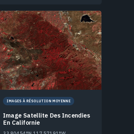
IMAGES À RÉSOLUTION MOYENNE
Image Satellite Des Incendies
En Californie
33.80454°N 117.57191°W