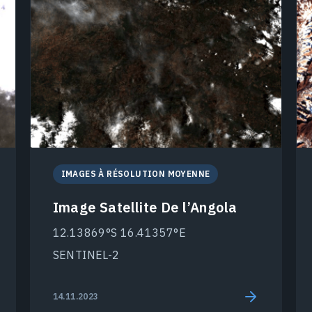
IMAGES À RÉSOLUTION MOYENNE
Image Satellite De l’Angola
12.13869°S 16.41357°E
SENTINEL-2
14.11.2023