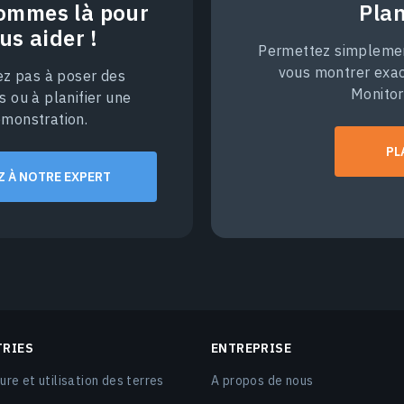
ommes là pour
Pla
us aider !
Permettez simplement
vous montrer exa
ez pas à poser des
Monitor
s ou à planifier une
monstration.
PL
Z À NOTRE EXPERT
TRIES
ENTREPRISE
ure et utilisation des terres
A propos de nous