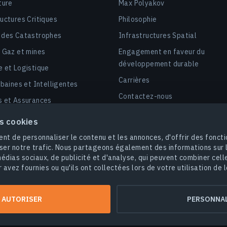
ture
Max Polyakov
ructures Critiques
Philosophie
 des Catastrophes
Infrastructures Spatial
, Gaz et mines
Engagement en faveur du
développement durable
e et Logistique
Carrières
rbaines et Intelligentes
Contactez-nous
s et Assurances
é
es cookies
 d’agrocarbures et dMRV
nt de personnaliser le contenu et les annonces, d'offrir des foncti
ser notre trafic. Nous partageons également des informations sur l'
édias sociaux, de publicité et d'analyse, qui peuvent combiner cell
 avez fournies ou qu'ils ont collectées lors de votre utilisation de l
© 2026
EOS Data Analytics,Inc.
Tous droits réservés.
tique de confidentialité
Ne vendez pas mes informations personnell
 AUTORISER
PERSONNAL