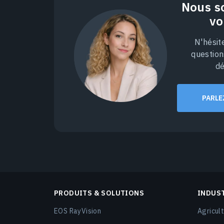
Nous s
vo
N'hésit
question
dé
PARLE
PRODUITS & SOLUTIONS
INDUS
EOS RayVision
Agricult