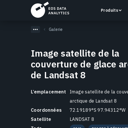
Produits
Galerie
Image satellite de la
LandViewer
couverture de glace ar
Recherchez, visualisez et analysez des images
de Landsat 8
satellite directement dans votre navigateur.
En savoir plus
L’emplacement
Image satellite de la couv
arctique de Landsat 8
Coordonnées
72.19189°S 97.94312°W
Satellite
LANDSAT 8