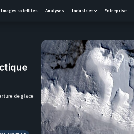
Images satellites
Analyses
Industries
Entreprise
Crop Monitoring
ctique
Suivez la santé des cultures et l’état des champs
O
grâce à une plateforme intelligente d’agriculture de
a
précision.
En savoir plus
E
erture de glace