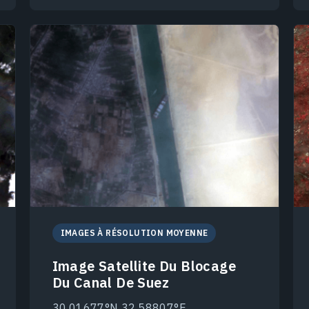
IMAGES À RÉSOLUTION MOYENNE
Image Satellite Du Blocage
Du Canal De Suez
30.01677°N 32.58807°E