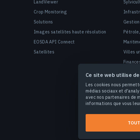
LandViewer
Sylvicul
Crop Monitoring
Infrast
Solutions
Gestion
Images satellites haute résolution
Pétrole
EOSDA API Connect
Maritim
Satellites
Villes u
Finance
Sécurit
Ce site web utilise d
Marchés
Les cookies nous permette
médias sociaux et d'analy
avec nos partenaires de m
informations que vous leur
Conditions d'utilisation
Poli
TOUT