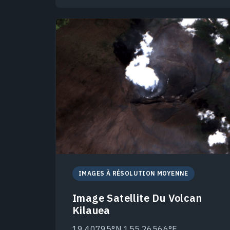
IMAGES À RÉSOLUTION MOYENNE
Image Satellite Du Volcan
Kilauea
19.40795°N 155.26566°E