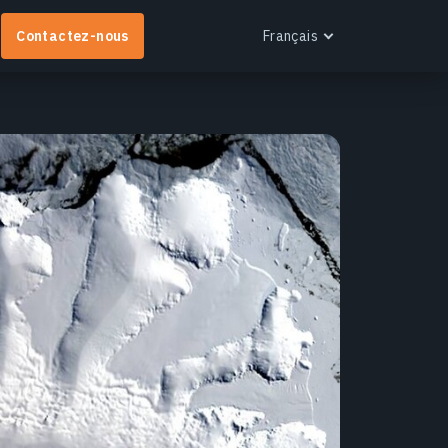
Contactez-nous
Français
English
Español
Português
Français
EOS RayVision
Українська
btenez des rapports analytiques personnalisés
Русский
vec des visualisations avancées pour tout secteur.
n savoir plus