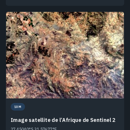
10 M
Image satellite de l’Afrique de Sentinel 2
27.45040°S 31.57677°E