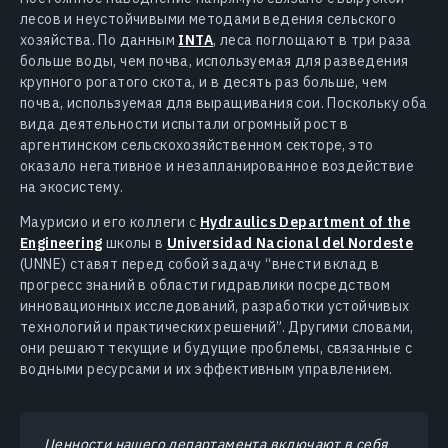
лесов и неустойчивыми методами ведения сельского
хозяйства. По данным
INTA
, леса поглощают в три раза
больше воды, чем почва, используемая для разведения
крупного рогатого скота, и в десять раз больше, чем
почва, используемая для выращивания сои. Поскольку оба
вида деятельности испытали огромный рост в
аргентинском сельскохозяйственном секторе, это
оказало негативное и незапланированное воздействие
на экосистему.
Маурисио и его коллеги с
Hydraulics Department of the
Engineering
школы в
Universidad Nacional del Nordeste
(UNNE) ставят перед собой задачу “внести вклад в
прогресс знаний в области гидравлики посредством
инновационных исследований, разработки устойчивых
технологий и практических решений”. Другими словами,
они решают текущие и будущие проблемы, связанные с
водными ресурсами и их эффективным управлением.
Ценности нашего департамента включают в себя