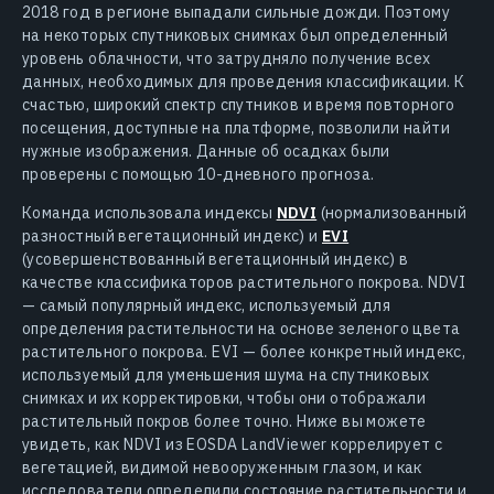
2018 год в регионе выпадали сильные дожди. Поэтому
на некоторых спутниковых снимках был определенный
уровень облачности, что затрудняло получение всех
данных, необходимых для проведения классификации. К
счастью, широкий спектр спутников и время повторного
посещения, доступные на платформе, позволили найти
нужные изображения. Данные об осадках были
проверены с помощью 10-дневного прогноза.
Команда использовала индексы
NDVI
(нормализованный
разностный вегетационный индекс) и
EVI
(усовершенствованный вегетационный индекс) в
качестве классификаторов растительного покрова. NDVI
— самый популярный индекс, используемый для
определения растительности на основе зеленого цвета
растительного покрова. EVI — более конкретный индекс,
используемый для уменьшения шума на спутниковых
снимках и их корректировки, чтобы они отображали
растительный покров более точно. Ниже вы можете
увидеть, как NDVI из EOSDA LandViewer коррелирует с
вегетацией, видимой невооруженным глазом, и как
исследователи определили состояние растительности и