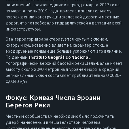
наводнений, произошедших в период с марта 2017 года
по март-апрель 2019 года, привела к значительному
повреждению конструкции железной дороги и местных
дорог, что потребовало гидравлической адаптации всей
инфраструктуры.
Эта территория характеризуется крутым склоном,
который существенно влияет на характер стока, а
эродируемые почвы еще больше усложняют это влияние.
По данным
Instituto Geográfico Nacional
,
топографически верхний бассейн реки Дель-Валье имеет
высоту около 2090 метров над уровнем моря, а средний
региональный уклон составляет приблизительно 0,0030-
0,0040 м/м.
Фокус: Кривая Числа Эрозии
Берегов Реки
Местным сообществам необходимо было подсчитать
ущерб, нанесенный вмешательством человека.
Постоянное наводнение напрямую связано с вырубкой