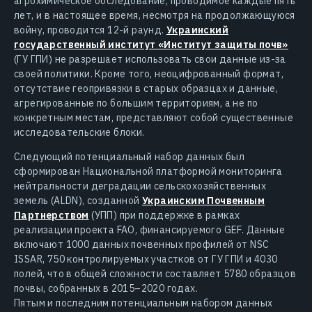
агрохимическое обследование, проводимое каждые пять
лет, и в настоящее время, несмотря на продолжающуюся
войну, проводится 12-й раунд.
Украинский
государственный институт «Институт защиты почв»
(ГУ ГПИ) не разрешает использовать свои данные из-за
своей политики. Кроме того, неоцифрованный формат,
отсутствие геопривязки в старых образцах и данные,
агрегированные по большим территориям, а не по
конкретным местам, представляют собой существенные
исследовательские блоки.
Следующий потенциальный набор данных был
сформирован Национальной платформой мониторинга
нейтральности деградации сельскохозяйственных
земель (ALDN), созданной
Украинским Почвенным
Партнерством
(УПП) при поддержке в рамках
реализации проекта FAO, финансируемого GEF. Данные
включают 1000 данных почвенных профилей от NSC
ISSAR, 750 контролируемых участков от ГУ ГПИ и 4030
полей, что в общей сложности составляет 5780 образцов
почвы, собранных в 2015–2020 годах.
Пятым и последним потенциальным набором данных