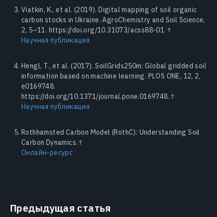
Viatkin, K., et al. (2019). Digital mapping of soil organic
carbon stocks in Ukraine. AgroChemistry and Soil Science,
2, 5–11. https://doi.org/10.31073/acss88-01.
↑
Научная публикация
Hengl, T., et al. (2017). SoilGrids250m: Global gridded soil
information based on machine learning. PLOS ONE, 12, 2,
e0169748.
https://doi.org/10.1371/journal.pone.0169748.
↑
Научная публикация
Rothhamsted Carbon Model (RothC): Understanding Soil
Carbon Dynamics.
↑
Онлайн-ресурс
Предыдущая статья