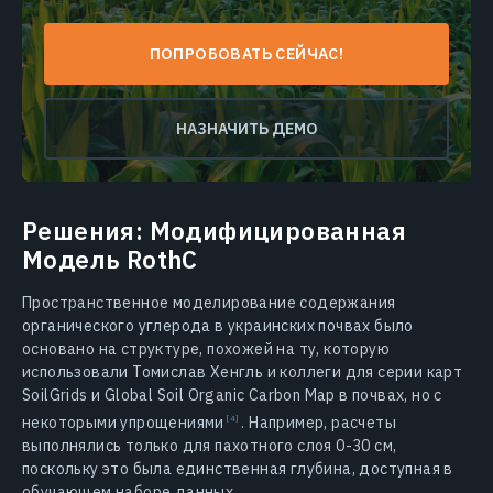
ПОПРОБОВАТЬ СЕЙЧАС!
НАЗНАЧИТЬ ДЕМО
Решения: Модифицированная
Модель RothC
Пространственное моделирование содержания
органического углерода в украинских почвах было
основано на структуре, похожей на ту, которую
использовали Томислав Хенгль и коллеги для серии карт
SoilGrids и Global Soil Organic Carbon Map в почвах, но с
некоторыми
упрощениями
.
Например, расчеты
выполнялись только для пахотного слоя 0-30 см,
поскольку это была единственная глубина, доступная в
обучающем наборе данных.