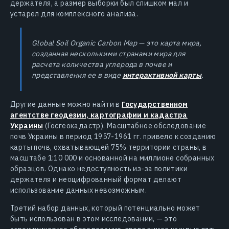
держателя, а размер выборки был слишком мал и
устарел для комплексного анализа.
Global Soil Organic Carbon Map — это карта мира,
созданная несколькими странами мира для
расчета количества углерода в почве и
представления ее в виде
интерактивной карты
.
Другие данные можно найти в
Государственном
агентстве геодезии, картографии и кадастра
Украины
(Госгеокадастр). Масштабное обследование
почв Украины в период 1957-1961 гг. привело к созданию
карты почв, охватывающей 75% территории страны, в
масштабе 1:10 000 и основанной на миллионе собранных
образцов. Однако недоступность из-за политики
держателя и неоцифрованный формат делают
использование данных невозможным.
Третий набор данных, который потенциально может
быть использован в этом исследовании, — это