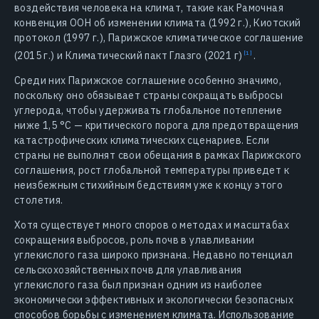
воздействия человека на климат, такие как Рамочная
конвенция ООН об изменении климата (1992 г.), Киотский
протокол (1997 г.), Парижское климатическое соглашение
(2015 г.) и Климатический пакт Глазго
(2021 г)
.
Среди них Парижское соглашение особенно значимо,
поскольку оно обязывает страны сокращать выбросы
углерода, чтобы удерживать глобальное потепление
ниже 1,5 °C — критического порога для предотвращения
катастрофических климатических сценариев. Если
страны не выполнят свои обещания в рамках Парижского
соглашения, рост глобальной температуры приведет к
неизбежным стихийным бедствиям уже к концу этого
столетия.
Хотя существует много споров о методах и масштабах
сокращения выбросов, роль почв в улавливании
углекислого газа широко признана. Недавно потенциал
сельскохозяйственных почв для улавливания
углекислого газа был признан одним из наиболее
экономически эффективных и экологически безопасных
способов борьбы с изменением климата. Использование