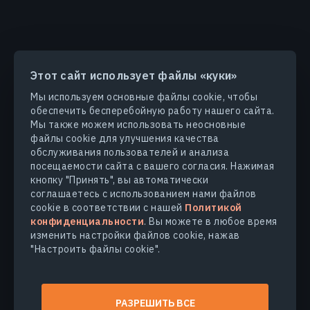
Этот сайт использует файлы «куки»
ПРОДУКТЫ И РЕШЕНИЯ
Мы используем основные файлы cookie, чтобы
обеспечить бесперебойную работу нашего сайта.
ОТРАСЛИ
Мы также можем использовать неосновные
файлы cookie для улучшения качества
обслуживания пользователей и анализа
КОМПАНИЯ
посещаемости сайта с вашего согласия. Нажимая
кнопку "Принять", вы автоматически
соглашаетесь с использованием нами файлов
УЗНАТЬ БОЛЬШЕ
cookie в соответствии с нашей
Политикой
конфиденциальности
. Вы можете в любое время
изменить настройки файлов cookie, нажав
"Настроить файлы cookie".
© 2026
EOS Data Analytics,Inc.
Все права защищены.
Условия использования
РАЗРЕШИТЬ ВСЕ