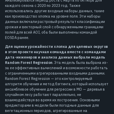
Анализировался период роста с марта по октябрь для
каждого сезона с 2020 по 2023 год. Также
использовались другие входные наборы данных, такие
как производство хлопка на уровне поля. Эти наборы
данных включали растровый результат классификации
урожая и векторный слой с обнаруженными границами
полей для всей AOI, оба были выполнены командой
EOSDA ранее.
Для оценки урожайности хлопка для целевых округов
в этом проекте научная команда вместе с командами
дата-инженеров и анализа данных выбрали модель
Random Forest Regression
. Эта модель была выбрана из-
за ее эффективных вычислений и возможности работать
с ограниченными агрегированными входными данными.
Random Forest Regression — это контролируемый
алгоритм обучения и метод бэггинга, который использует
ансамблевое обучение для регрессии в МО — деревья в
случайном лесу работают параллельно, не
взаимодействуя во время их построения. Основными
предикторами в модели были погодные данные для
вегетационных периодов, агрегированные на