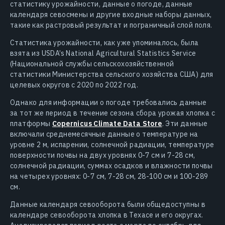
статистику урожайности, данные о погоде, данные
календаря севосмены и другие входные наборы данных,
такие как растровый результат и пограничный слой поля.
Статистика урожайности, как уже упоминалось, была
взята из USDA’s National Agricultural Statistics Service
(Национальной службы сельскохозяйственной
статистики Министерства сельского хозяйства США) для
целевых округов с 2020 по 2022 год.
Однако для информации о погоде требовались данные
за тот же период в течение сезона сбора урожая хлопка с
платформы
Copernicus Climate Data Store
. Эти данные
включали среднемесячные данные о температуре на
уровне 2 м, испарении, солнечной радиации, температуре
поверхности почвы на двух уровнях 0-7 см и 7-28 см,
солнечной радиации, суммах осадков и влажности почвы
на четырех уровнях: 0-7 см, 7-28 см, 28-100 см и 100-289
см.
Данные календаря севооборота были общедоступны в
календаре севооборота хлопка в Техасе и его округах.