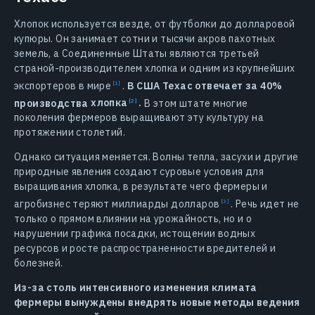
Хлопок используется везде, от футболки до долларовой
купюры. Он занимает сотни и тысячи акров пахотных
земель, а Соединенные Штаты являются третьей
страной-производителем хлопка и одним из крупнейших
экспортеров в
мире
.
В США Техас отвечает за 40%
производства
хлопка
.
В этом штате многие
поколения фермеров выращивают эту культуру на
протяжении столетий.
Однако ситуация меняется. Волны тепла, засухи и другие
природные явления создают суровые условия для
выращивания хлопка, в результате чего фермеры и
агробизнес теряют миллиарды
долларов
.
Речь идет не
только о прямом влиянии на урожайность, но и о
нарушении графика посадки, истощении водных
ресурсов и росте распространенности вредителей и
болезней.
Из-за столь интенсивного изменения климата
фермеры вынуждены внедрять новые методы ведения