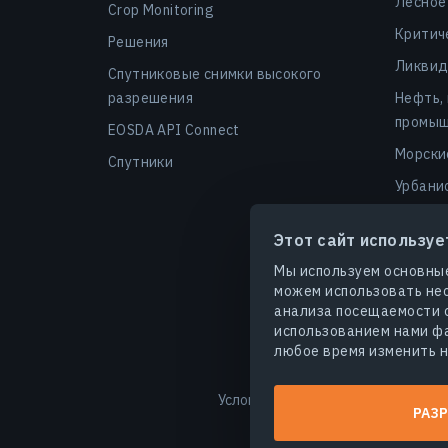
Лесное
Crop Monitoring
Критич
Решения
Ликвид
Спутниковые снимки высокого
разрешения
Нефть,
промыш
EOSDA API Connect
Морски
Спутники
Урбани
Финанс
Этот сайт используе
Безопа
Мы используем основные
Агроуг
можем использовать нео
анализа посещаемости с
использованием нами фа
любое время изменить н
Условия использования
Полит
РАЗР