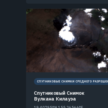
СПУТНИКОВЫЕ СНИМКИ СРЕДНЕГО РАЗРЕШЕ
Спутниковый Снимок
Вулкана Килауэа
19.40795°N 155.26566°E