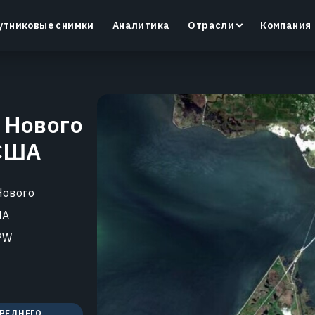
утниковые снимки
Аналитика
Отрасли
Компания
 Нового
 США
Crop Monitoring
Контроль состояния посевов и полевых условий с
помощью интеллектуальной платформы для
д
Нового
точного земледелия.
ША
Узнать больше
°W
СРЕДНЕГО