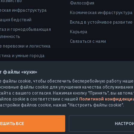
 хозяйство
Философия
еская инфраструктура
Космическая инфраструктура
ация бедствий
Вклад в устойчивое развитие
 газ и горнодобывающая
Карьера
ленность
Связаться с нами
е перевозки и логистика
стика и умные города
ы и страхование
т файлы «куки»
сность
 файлы cookie, чтобы обеспечить бесперебойную работу наше
леродные рынки и dMRV
сновные файлы cookie для улучшения качества обслуживания
айта с вашего согласия. Нажимая кнопку "Принять", вы автома
йлов cookie в соответствии с нашей
Политикой конфиденци
астройки файлов cookie, нажав "Настроить файлы cookie".
© 2026
EOS Data Analytics,Inc.
Все права защищены.
ика конфиденциальности
Не продавайте мои персональные да
ЕШИТЬ ВСЕ
НАСТРО