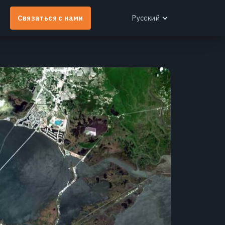
Связаться с нами
Русский
English
Español
Português
Français
EOS RayVision
Українська
Индивидуальные аналитические отчеты с
Русский
етальной визуализацией для любой отрасли.
Узнать больше