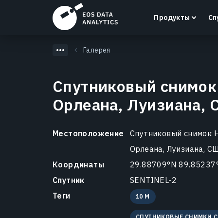
Продукты
Сп
Галерея
Спутниковый снимок
Орлеана, Луизиана,
LandViewer
Поиск, визуализация и анализ спутниковых
снимков прямо в вашем браузере.
Местоположение
Спутниковый снимок 
Орлеана, Луизиана, С
Узнать больше
Координаты
29.88709°N 89.85237
Спутник
SENTINEL-2
Теги
10 M
СПУТНИКОВЫЕ СНИМКИ 