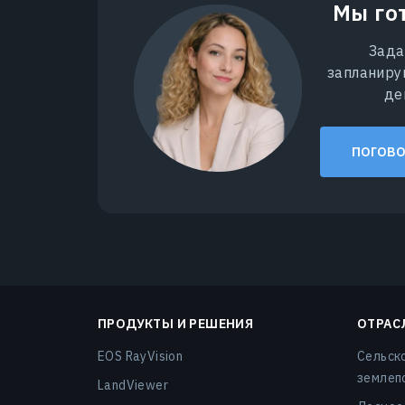
Мы го
Зада
запланиру
де
ПОГОВО
ПРОДУКТЫ И РЕШЕНИЯ
ОТРАС
EOS RayVision
Сельск
землеп
LandViewer