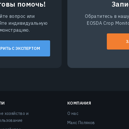
товы помочь!
Запи
йте вопрос или
Обратитесь в нашу
йте индивидуальную
EOSDA Crop Monito
монстрацию.
З
РИТЬ С ЭКСПЕРТОМ
ЛИ
КОМПАНИЯ
ое хозяйство и
О нас
ользование
Макс Поляков