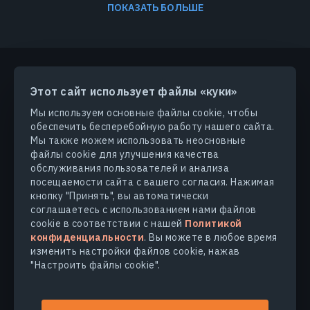
ПОКАЗАТЬ БОЛЬШЕ
Этот сайт использует файлы «куки»
ПРОДУКТЫ И РЕШЕНИЯ
Мы используем основные файлы cookie, чтобы
обеспечить бесперебойную работу нашего сайта.
ОТРАСЛИ
Мы также можем использовать неосновные
файлы cookie для улучшения качества
обслуживания пользователей и анализа
КОМПАНИЯ
посещаемости сайта с вашего согласия. Нажимая
кнопку "Принять", вы автоматически
соглашаетесь с использованием нами файлов
УЗНАТЬ БОЛЬШЕ
cookie в соответствии с нашей
Политикой
конфиденциальности
. Вы можете в любое время
изменить настройки файлов cookie, нажав
"Настроить файлы cookie".
© 2026
EOS Data Analytics,Inc.
Все права защищены.
Условия использования