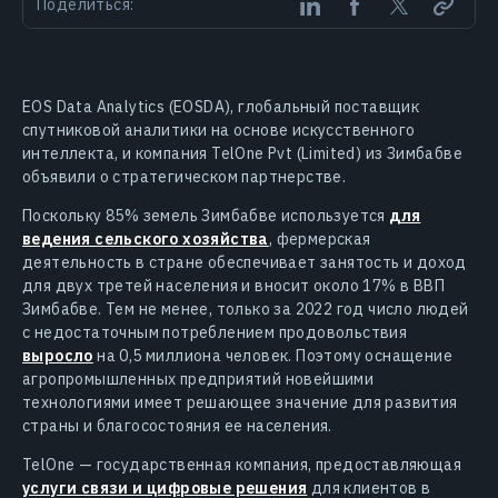
Поделиться:
EOS Data Analytics (EOSDA), глобальный поставщик
спутниковой аналитики на основе искусственного
интеллекта, и компания TelOne Pvt (Limited) из Зимбабве
объявили о стратегическом партнерстве.
Поскольку 85% земель Зимбабве используется
для
ведения сельского хозяйства
, фермерская
деятельность в стране обеспечивает занятость и доход
для двух третей населения и вносит около 17% в ВВП
Зимбабве. Тем не менее, только за 2022 год число людей
с недостаточным потреблением продовольствия
выросло
на 0,5 миллиона человек. Поэтому оснащение
агропромышленных предприятий новейшими
технологиями имеет решающее значение для развития
страны и благосостояния ее населения.
TelOne — государственная компания, предоставляющая
услуги связи и цифровые решения
для клиентов в