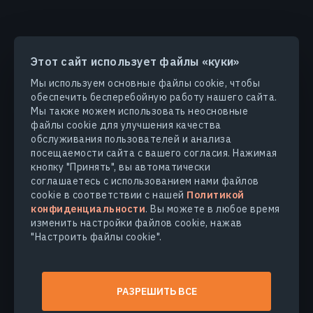
Этот сайт использует файлы «куки»
ПРОДУКТЫ И РЕШЕНИЯ
Мы используем основные файлы cookie, чтобы
обеспечить бесперебойную работу нашего сайта.
ОТРАСЛИ
Мы также можем использовать неосновные
файлы cookie для улучшения качества
обслуживания пользователей и анализа
КОМПАНИЯ
посещаемости сайта с вашего согласия. Нажимая
кнопку "Принять", вы автоматически
соглашаетесь с использованием нами файлов
УЗНАТЬ БОЛЬШЕ
cookie в соответствии с нашей
Политикой
конфиденциальности
. Вы можете в любое время
изменить настройки файлов cookie, нажав
"Настроить файлы cookie".
© 2026
EOS Data Analytics,Inc.
Все права защищены.
Условия использования
РАЗРЕШИТЬ ВСЕ
Политика конфиденциальности