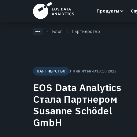
Продукты
Сп
Блог
Партнерство
LandViewer
ПАРТНЕРСТВО
3 мин чтения
13.10.2023
Поиск, визуализация и анализ спутниковых
снимков прямо в вашем браузере.
EOS Data Analytics
Узнать больше
Стала Партнером
Susanne Schödel
GmbH