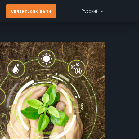
Связаться с нами
Русский
English
Español
Português
Français
EOS RayVision
Українська
Индивидуальные аналитические отчеты с
Русский
етальной визуализацией для любой отрасли.
Узнать больше