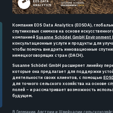
Компания EOS Data Analytics (EOSDA), глобаль
спутниковых снимков на основе искусственног
компанией
Susanne Schödel GmbH Environment 
консультационные услуги и продукты для улу
чтобы помочь внедрить инновационные спутни
немецкоговорящих стран (DACH).
Susanne Schödel GmbH расширяет линейку пе
которые она предлагает для поддержки устой
деятельности своих клиентов, с помощью
EOSD
для точного сельского хозяйства на основе с
полей – и рассматривает возможность исполь
будущем.
В Германии, Австрии и Швейцарии сельскохозяйс