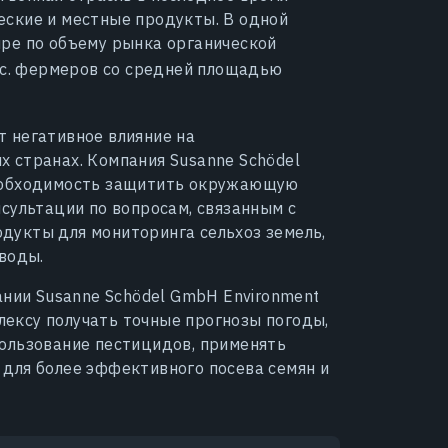
еские и местные продукты. В одной
ире по объему рынка органической
ыс. фермеров со средней площадью
т негативное влияние на
 странах. Компания Susanne Schödel
необходимость защитить окружающую
нсультации по вопросам, связанным с
дукты для мониторинга сельхоз земель,
 воды.
ании Susanne Schödel GmbH Environment
ексу получать точные прогнозы погоды,
пользование пестицидов, применять
 для более эффективного посева семян и