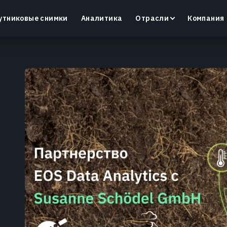
утниковые снимки
Аналитика
Отрасли
Компания
Crop Monitoring
Контроль состояния посевов и полевых условий с
помощью интеллектуальной платформы для
д
точного земледелия.
Узнать больше