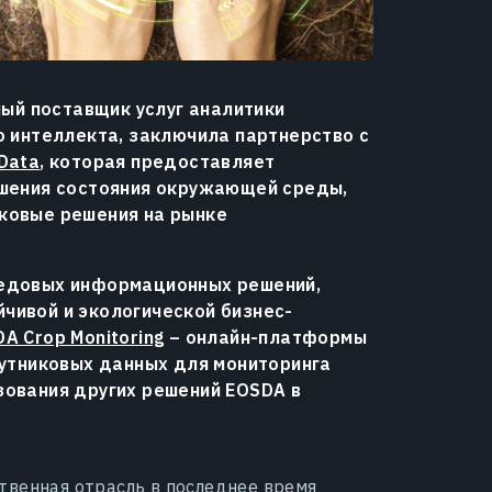
ный поставщик услуг аналитики
о интеллекта, заключила партнерство с
Data
, которая предоставляет
чшения состояния окружающей среды,
ковые решения на рынке
редовых информационных решений,
чивой и экологической бизнес-
A Crop Monitoring
– онлайн-платформы
путниковых данных для мониторинга
зования других решений EOSDA в
твенная отрасль в последнее время