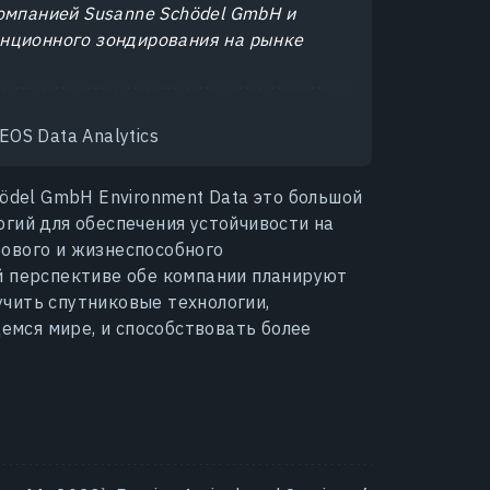
компанией Susanne Schödel GmbH и
анционного зондирования на рынке
OS Data Analytics
hödel GmbH Environment Data это большой
огий для обеспечения устойчивости на
рового и жизнеспособного
й перспективе обе компании планируют
чить спутниковые технологии,
мся мире, и способствовать более