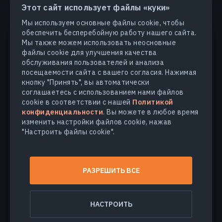
Этот сайт использует файлы «куки»
ПРОДУКТЫ И РЕШЕНИЯ
Мы используем основные файлы cookie, чтобы
обеспечить бесперебойную работу нашего сайта.
ОТРАСЛИ
Мы также можем использовать неосновные
файлы cookie для улучшения качества
обслуживания пользователей и анализа
КОМПАНИЯ
посещаемости сайта с вашего согласия. Нажимая
кнопку "Принять", вы автоматически
соглашаетесь с использованием нами файлов
УЗНАТЬ БОЛЬШЕ
cookie в соответствии с нашей
Политикой
конфиденциальности
. Вы можете в любое время
изменить настройки файлов cookie, нажав
"Настроить файлы cookie".
© 2026
EOS Data Analytics,Inc.
Все права защищены.
Условия использования
РАЗРЕШИТЬ ВСЕ
Политика конфиденциальности
Не продавайте мои персональные данные
НАСТРОИТЬ
Безопасность данных