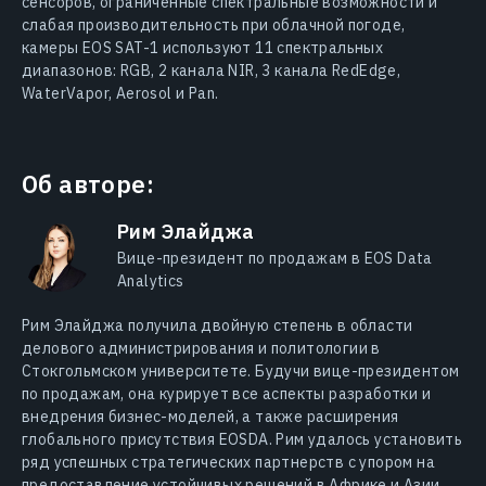
сенсоров, ограниченные спектральные возможности и
слабая производительность при облачной погоде,
камеры EOS SAT-1 используют 11 спектральных
диапазонов: RGB, 2 канала NIR, 3 канала RedEdge,
WaterVapor, Aerosol и Pan.
Об авторе:
Рим Элайджа
Вице-президент по продажам в EOS Data
Analytics
Рим Элайджа получила двойную степень в области
делового администрирования и политологии в
Стокгольмском университете. Будучи вице-президентом
по продажам, она курирует все аспекты разработки и
внедрения бизнес-моделей, а также расширения
глобального присутствия EOSDA. Рим удалось установить
ряд успешных стратегических партнерств с упором на
предоставление устойчивых решений в Африке и Азии.