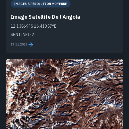
IMAGES À RÉSOLUTION MOYENNE
Image Satellite De l’Angola
12.13869°S 16.41357°E
SENTINEL-2
17.11.2023