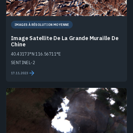
IMAGES À RÉSOLUTION MOYENNE
Image Satellite De La Grande Muraille De
Chine
40.43173°N 116.56711°E
SENTINEL-2
17.11.2023