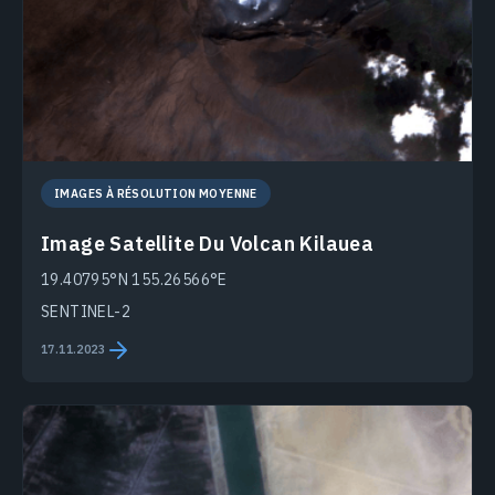
IMAGES À RÉSOLUTION MOYENNE
Image Satellite Du Volcan Kilauea
19.40795°N 155.26566°E
SENTINEL-2
17.11.2023