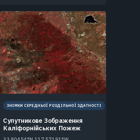
ЗНІМКИ СЕРЕДНЬОЇ РОЗДІЛЬНОЇ ЗДАТНОСТІ
Супутникове Зображення
Каліфорнійських Пожеж
33.80454°N 117.57191°W