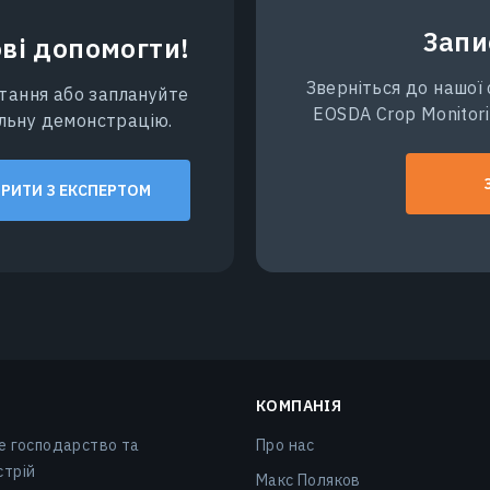
Запи
ві допомогти!
Зверніться до нашої 
тання або заплануйте
EOSDA Crop Monitori
альну демонстрацію.
РИТИ З ЕКСПЕРТОМ
КОМПАНІЯ
е господарство та
Про нас
стрій
Макс Поляков