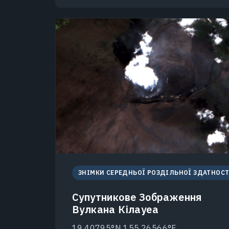
ЗНІМКИ СЕРЕДНЬОЇ РОЗДІЛЬНОЇ ЗДАТНОСТ
Супутникове Зображення
Вулкана Кілауеа
19.40795°N 155.26566°E