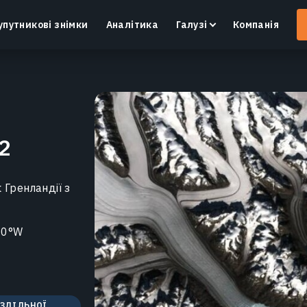
упутникові знімки
Аналітика
Галузі
Компанія
 2
Crop Monitoring
Контроль посівів та полів за допомогою
І
інтелектуальної платформи для точного
в
 Гренландії з
землеробства.
Дізнатися більше
70°W
ОЗДІЛЬНОЇ