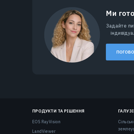
Ми гото
Задайте пи
індивіду
ПОГОВО
ПРОДУКТИ ТА РІШЕННЯ
ГАЛУЗІ
EOS RayVision
Сільськ
землеу
LandViewer