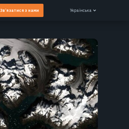
Зв’язатися з нами
Українська
English
Español
Português
Français
EOS RayVision
Українська
ндивідуальні аналітичні звіти з розширеною
Русский
ізуалізацією для будь-якої галузі.
Дізнатися більше