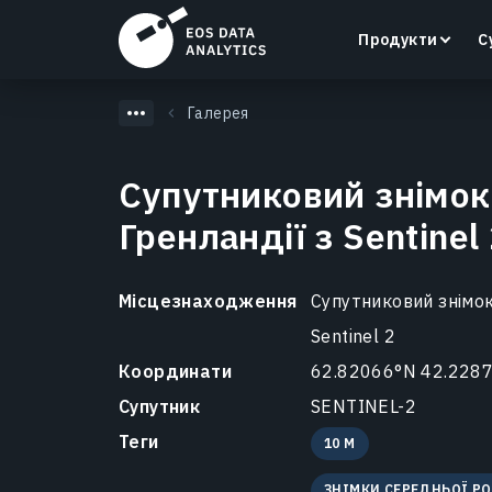
Продукти
С
Галерея
Супутниковий знімок
Гренландії з Sentinel
LandViewer
Пошук, візуалізація та аналіз супутникових
знімків безпосередньо у вашому браузері.
Місцезнаходження
Супутниковий знімок
Sentinel 2
Дізнатися більше
Координати
62.82066°N 42.228
Супутник
SENTINEL-2
Теги
10 M
ЗНІМКИ СЕРЕДНЬОЇ Р