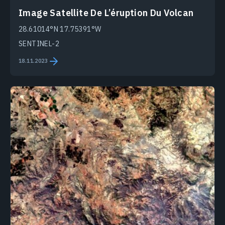
Image Satellite De L’éruption Du Volcan
28.61014°N 17.75391°W
SENTINEL-2
18.11.2023