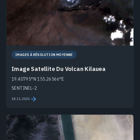
IMAGES À RÉSOLUTION MOYENNE
Image Satellite Du Volcan Kilauea
19.40795°N 155.26566°E
SENTINEL-2
18.11.2023