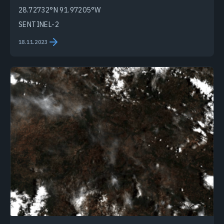
28.72732°N 91.97205°W
SENTINEL-2
18.11.2023