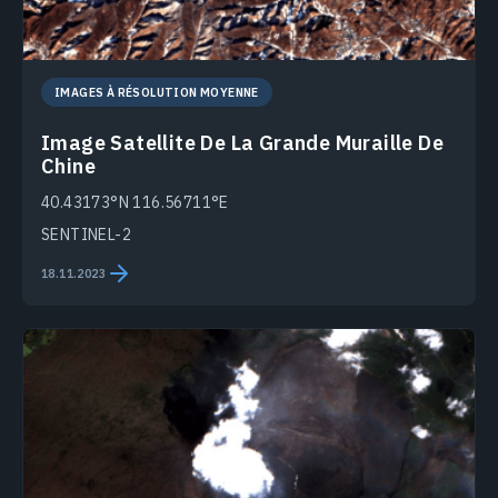
IMAGES À RÉSOLUTION MOYENNE
Image Satellite De La Grande Muraille De
Chine
40.43173°N 116.56711°E
SENTINEL-2
18.11.2023