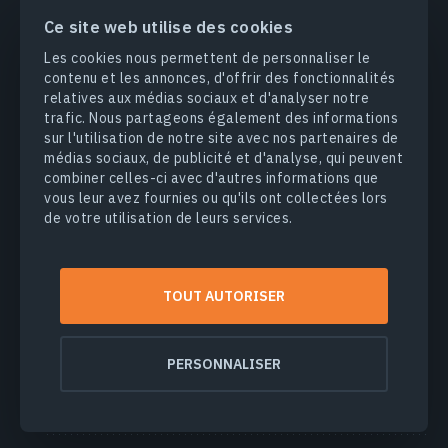
gestion des intrants, à rationaliser les opérations et à
accroître la productivité des exploitations agricoles. Les
Ce site web utilise des cookies
progrès de l’agriculture ont permis d’augmenter
Les cookies nous permettent de personnaliser le
considérablement la productivité et la durabilité des
contenu et les annonces, d'offrir des fonctionnalités
pratiques agricoles. Cette approche se traduit par des
relatives aux médias sociaux et d'analyser notre
rendements plus élevés et des coûts de maintenance réduits,
trafic. Nous partageons également des informations
conduisant ainsi à des revenus agricoles accrus. En adoptant
sur l'utilisation de notre site avec nos partenaires de
les satellites dans le secteur agricole, nous faisons un grand
médias sociaux, de publicité et d'analyse, qui peuvent
pas vers une nouvelle technologie agricole plus productive et
combiner celles-ci avec d'autres informations que
durable, en mesure de répondre aux besoins alimentaires
vous leur avez fournies ou qu'ils ont collectées lors
croissants à l’échelle mondiale.
de votre utilisation de leurs services.
Références
TOUT AUTORISER
Mohd, J. et al. (2022). Enhancing smart farming through
the applications of Agriculture 4.0 technologies.
PERSONNALISER
International Journal of Intelligent Networks, 3, 150–
164. https://doi.org/10.1016/j.ijin.2022.09.004.
↑
La publication scientifique