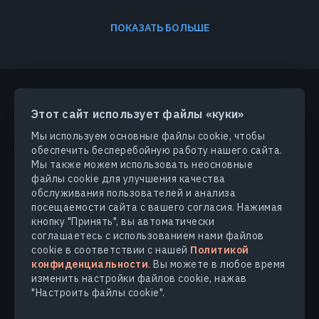
ПОКАЗАТЬ БОЛЬШЕ
Этот сайт использует файлы «куки»
ПРОДУКТЫ И РЕШЕНИЯ
Мы используем основные файлы cookie, чтобы
обеспечить бесперебойную работу нашего сайта.
ОТРАСЛИ
Мы также можем использовать неосновные
файлы cookie для улучшения качества
обслуживания пользователей и анализа
КОМПАНИЯ
посещаемости сайта с вашего согласия. Нажимая
кнопку "Принять", вы автоматически
соглашаетесь с использованием нами файлов
УЗНАТЬ БОЛЬШЕ
cookie в соответствии с нашей
Политикой
конфиденциальности
. Вы можете в любое время
изменить настройки файлов cookie, нажав
"Настроить файлы cookie".
© 2026
EOS Data Analytics,Inc.
Все права защищены.