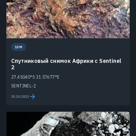
10 M
Спутниковый снимок Африки с Sentinel
2
27.45040°S 31.57677°E
SENTINEL-2
30.10.2023