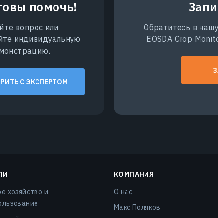
товы помочь!
Запи
йте вопрос или
Обратитесь в нашу
йте индивидуальную
EOSDA Crop Monito
монстрацию.
З
РИТЬ С ЭКСПЕРТОМ
ЛИ
КОМПАНИЯ
ое хозяйство и
О нас
ользование
Макс Поляков