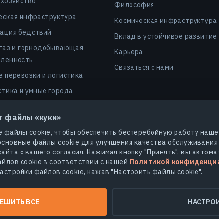
 хозяйство
Философия
еская инфраструктура
Космическая инфраструктура
ация бедствий
Вклад в устойчивое развитие
 газ и горнодобывающая
Карьера
ленность
Связаться с нами
е перевозки и логистика
стика и умные города
ы и страхование
т файлы «куки»
сность
 файлы cookie, чтобы обеспечить бесперебойную работу наше
леродные рынки и dMRV
сновные файлы cookie для улучшения качества обслуживания
айта с вашего согласия. Нажимая кнопку "Принять", вы автома
йлов cookie в соответствии с нашей
Политикой конфиденци
астройки файлов cookie, нажав "Настроить файлы cookie".
© 2026
EOS Data Analytics,Inc.
Все права защищены.
ика конфиденциальности
Не продавайте мои персональные да
ЕШИТЬ ВСЕ
НАСТРО