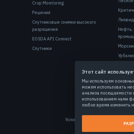
Лесное
Crop Monitoring
Критич
Решения
Ликвид
Спутниковые снимки высокого
разрешения
Нефть,
промыш
EOSDA API Connect
Морски
Спутники
Урбани
Финанс
Этот сайт используе
Безопа
Мы используем основные
Агроуг
можем использовать нео
анализа посещаемости с
использованием нами фа
любое время изменить н
Условия использования
Полит
РАЗР