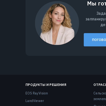
Мы го
Зада
запланиру
де
ПОГОВО
ПРОДУКТЫ И РЕШЕНИЯ
ОТРАС
EOS RayVision
Сельск
землеп
LandViewer