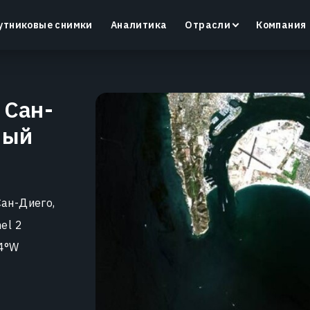
утниковые снимки
Аналитика
Отрасли
Компания
 Сан-
ный
Crop Monitoring
Контроль состояния посевов и полевых условий с
помощью интеллектуальной платформы для
д
точного земледелия.
ан-Диего,
Узнать больше
el 2
4°W