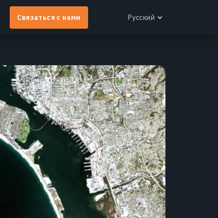
Связаться с нами
Русский
English
Español
Português
Français
EOS RayVision
Українська
Индивидуальные аналитические отчеты с
Русский
етальной визуализацией для любой отрасли.
Узнать больше