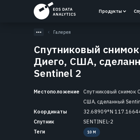
Продукты
Сп
Галерея
Спутниковый снимок
Диего, США, сделан
LandViewer
Sentinel 2
Поиск, визуализация и анализ спутниковых
снимков прямо в вашем браузере.
Местоположение
Спутниковый снимок С
Узнать больше
США, сделанный Sentin
Координаты
32.68909°N 117.1664
Спутник
SENTINEL-2
Теги
10 M