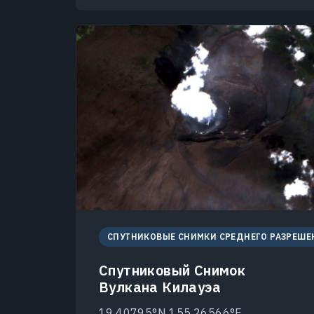
СПУТНИКОВЫЕ СНИМКИ СРЕДНЕГО РАЗРЕШЕ
Спутниковый Снимок
Вулкана Килауэа
19.40795°N 155.26566°E