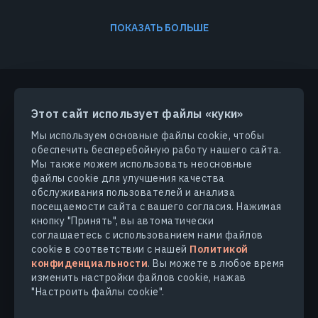
ПОКАЗАТЬ БОЛЬШЕ
Этот сайт использует файлы «куки»
ПРОДУКТЫ И РЕШЕНИЯ
Мы используем основные файлы cookie, чтобы
обеспечить бесперебойную работу нашего сайта.
ОТРАСЛИ
Мы также можем использовать неосновные
файлы cookie для улучшения качества
обслуживания пользователей и анализа
КОМПАНИЯ
посещаемости сайта с вашего согласия. Нажимая
кнопку "Принять", вы автоматически
соглашаетесь с использованием нами файлов
УЗНАТЬ БОЛЬШЕ
cookie в соответствии с нашей
Политикой
конфиденциальности
. Вы можете в любое время
изменить настройки файлов cookie, нажав
"Настроить файлы cookie".
© 2026
EOS Data Analytics,Inc.
Все права защищены.