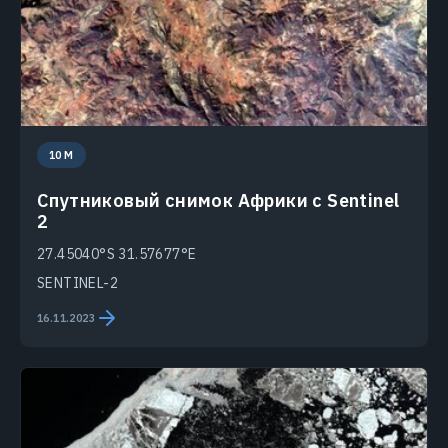
10 M
Спутниковый снимок Африки с Sentinel
2
27.45040°S 31.57677°E
SENTINEL-2
16.11.2023